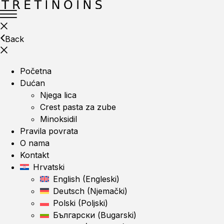
Back
Početna
Dućan
Njega lica
Crest pasta za zube
Minoksidil
Pravila povrata
O nama
Kontakt
Hrvatski
English
(
Engleski
)
Deutsch
(
Njemački
)
Polski
(
Poljski
)
Български
(
Bugarski
)