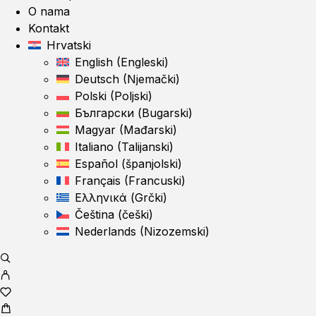
O nama
Kontakt
Hrvatski
English
(
Engleski
)
Deutsch
(
Njemački
)
Polski
(
Poljski
)
Български
(
Bugarski
)
Magyar
(
Mađarski
)
Italiano
(
Talijanski
)
Español
(
španjolski
)
Français
(
Francuski
)
Ελληνικά
(
Grčki
)
Čeština
(
češki
)
Nederlands
(
Nizozemski
)