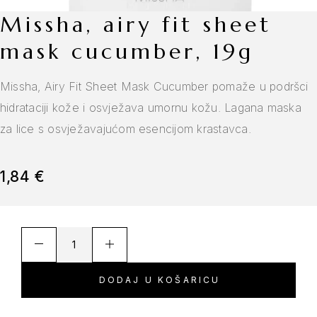
missha, airy fit sheet
mask cucumber, 19g
Missha, Airy Fit Sheet Mask Cucumber pomaže u podršci
hidrataciji kože i osvježava umornu kožu. Lagana maska
za lice s osvježavajućom esencijom krastavca.
1,84
€
DODAJ U KOŠARICU