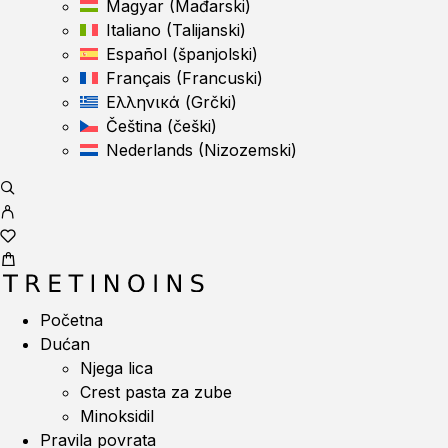
Magyar
(
Mađarski
)
Italiano
(
Talijanski
)
Español
(
španjolski
)
Français
(
Francuski
)
Ελληνικά
(
Grčki
)
Čeština
(
češki
)
Nederlands
(
Nizozemski
)
Početna
Dućan
Njega lica
Crest pasta za zube
Minoksidil
Pravila povrata