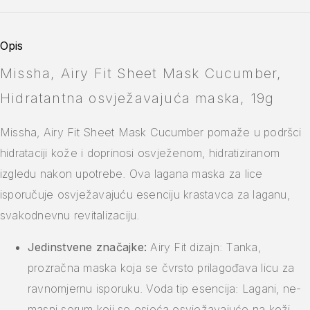
Opis
Missha, Airy Fit Sheet Mask Cucumber,
Hidratantna osvježavajuća maska, 19g
Missha, Airy Fit Sheet Mask Cucumber pomaže u podršci
hidrataciji kože i doprinosi osvježenom, hidratiziranom
izgledu nakon upotrebe. Ova lagana maska za lice
isporučuje osvježavajuću esenciju krastavca za laganu,
svakodnevnu revitalizaciju.
Jedinstvene značajke:
Airy Fit dizajn: Tanka,
prozračna maska koja se čvrsto prilagođava licu za
ravnomjernu isporuku. Voda tip esencija: Lagani, ne-
masni serum koji se osjeća osvježavajuće na koži.