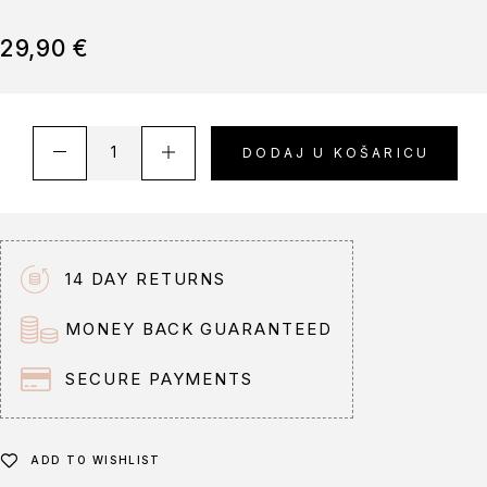
29,90
€
A
DODAJ U KOŠARICU
l
t
e
r
n
14 DAY RETURNS
a
t
MONEY BACK GUARANTEED
i
v
SECURE PAYMENTS
e
:
ADD TO WISHLIST