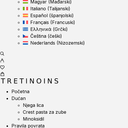
Magyar
(
Mađarski
)
Italiano
(
Talijanski
)
Español
(
španjolski
)
Français
(
Francuski
)
Ελληνικά
(
Grčki
)
Čeština
(
češki
)
Nederlands
(
Nizozemski
)
Početna
Dućan
Njega lica
Crest pasta za zube
Minoksidil
Pravila povrata