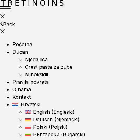
Back
Početna
Dućan
Njega lica
Crest pasta za zube
Minoksidil
Pravila povrata
O nama
Kontakt
Hrvatski
English
(
Engleski
)
Deutsch
(
Njemački
)
Polski
(
Poljski
)
Български
(
Bugarski
)