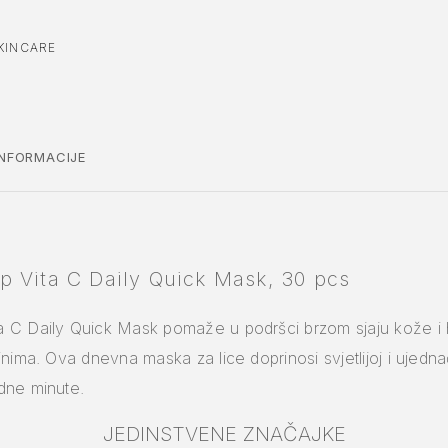
KINCARE
NFORMACIJE
 Vita C Daily Quick Mask, 30 pcs
C Daily Quick Mask pomaže u podršci brzom sjaju kože i hi
nima. Ova dnevna maska za lice doprinosi svjetlijoj i ujedna
dne minute.
JEDINSTVENE ZNAČAJKE