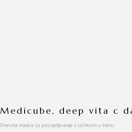
medicube, deep vita c 
Dnevna maska za posvjetljivanje s učinkom u trenu.