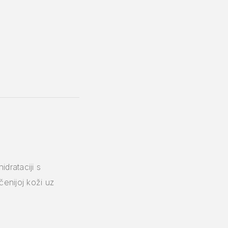
drataciji s
čenijoj koži uz