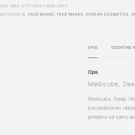
SKU:
MED-VITC-DAILY-MSK-30PC
KATEGORIJE:
FACE MASKS
,
FACE MASKS
,
KOREAN COSMETICS
,
S
OPIS
DODATNE I
Opis
Medicube, Deep
Medicube, Deep Vita 
koncentriranim vitami
primjenu od samo je