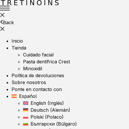
Back
Inicio
Tienda
Cuidado facial
Pasta dentífrica Crest
Minoxidil
Política de devoluciones
Sobre nosotros
Ponte en contacto con
Español
English
(
Inglés
)
Deutsch
(
Alemán
)
Polski
(
Polaco
)
Български
(
Búlgaro
)