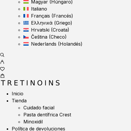
Magyar
(
Húngaro
)
Italiano
Français
(
Francés
)
Ελληνικά
(
Griego
)
Hrvatski
(
Croata
)
Čeština
(
Checo
)
Nederlands
(
Holandés
)
Inicio
Tienda
Cuidado facial
Pasta dentífrica Crest
Minoxidil
Política de devoluciones