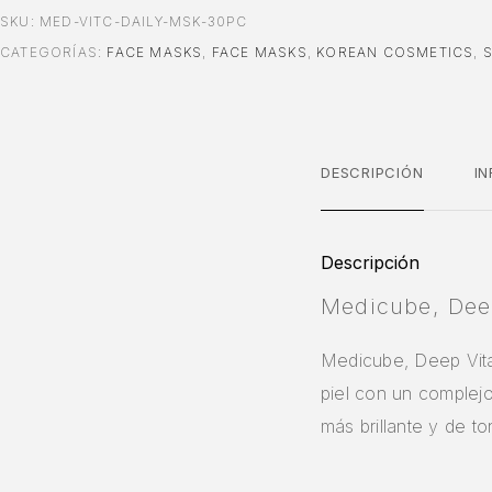
SKU:
MED-VITC-DAILY-MSK-30PC
CATEGORÍAS:
FACE MASKS
,
FACE MASKS
,
KOREAN COSMETICS
,
DESCRIPCIÓN
I
Descripción
Medicube, Deep
Medicube, Deep Vita
piel con un complejo
más brillante y de t