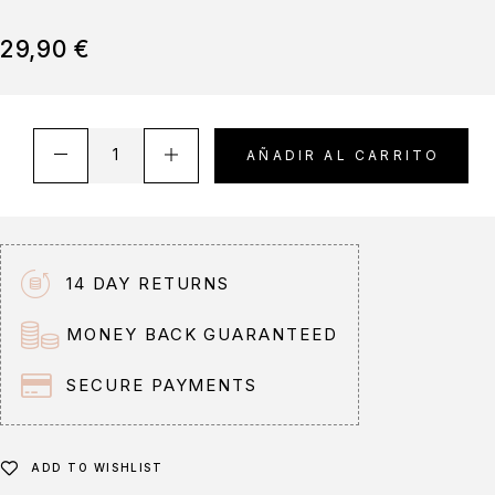
29,90
€
A
AÑADIR AL CARRITO
l
t
e
r
n
14 DAY RETURNS
a
t
MONEY BACK GUARANTEED
i
v
SECURE PAYMENTS
e
:
ADD TO WISHLIST