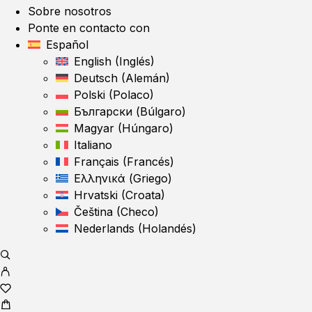
Sobre nosotros
Ponte en contacto con
Español
English
(
Inglés
)
Deutsch
(
Alemán
)
Polski
(
Polaco
)
Български
(
Búlgaro
)
Magyar
(
Húngaro
)
Italiano
Français
(
Francés
)
Ελληνικά
(
Griego
)
Hrvatski
(
Croata
)
Čeština
(
Checo
)
Nederlands
(
Holandés
)