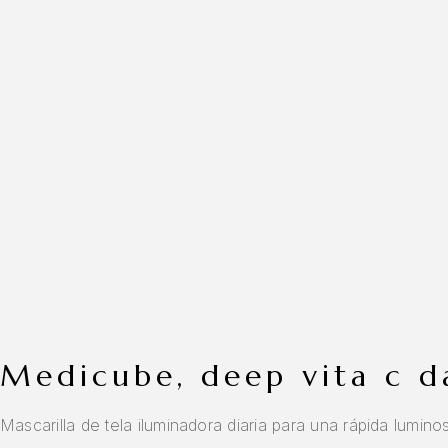
medicube, deep vita c 
Mascarilla de tela iluminadora diaria para una rápida lumino