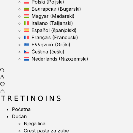
Polski
(
Poljski
)
Български
(
Bugarski
)
Magyar
(
Mađarski
)
Italiano
(
Talijanski
)
Español
(
španjolski
)
Français
(
Francuski
)
Ελληνικά
(
Grčki
)
Čeština
(
češki
)
Nederlands
(
Nizozemski
)
Početna
Dućan
Njega lica
Crest pasta za zube