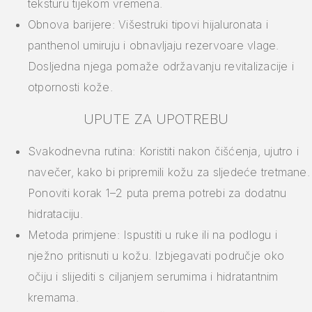
teksturu tijekom vremena.
Obnova barijere: Višestruki tipovi hijaluronata i
panthenol umiruju i obnavljaju rezervoare vlage.
Dosljedna njega pomaže održavanju revitalizacije i
otpornosti kože.
UPUTE ZA UPOTREBU
Svakodnevna rutina: Koristiti nakon čišćenja, ujutro i
navečer, kako bi pripremili kožu za sljedeće tretmane.
Ponoviti korak 1–2 puta prema potrebi za dodatnu
hidrataciju.
Metoda primjene: Ispustiti u ruke ili na podlogu i
nježno pritisnuti u kožu. Izbjegavati područje oko
očiju i slijediti s ciljanjem serumima i hidratantnim
kremama.