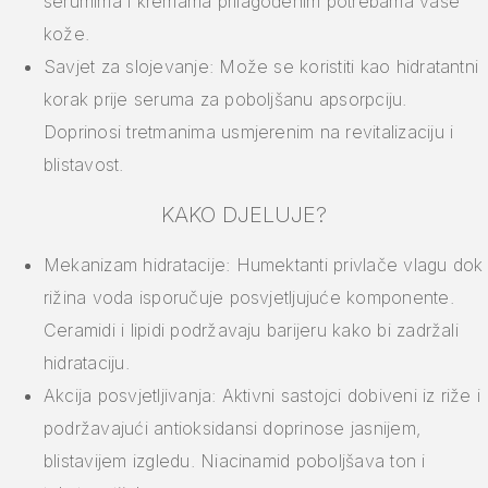
serumima i kremama prilagođenim potrebama vaše
kože.
Savjet za slojevanje: Može se koristiti kao hidratantni
korak prije seruma za poboljšanu apsorpciju.
Doprinosi tretmanima usmjerenim na revitalizaciju i
blistavost.
KAKO DJELUJE?
Mekanizam hidratacije: Humektanti privlače vlagu dok
rižina voda isporučuje posvjetljujuće komponente.
Ceramidi i lipidi podržavaju barijeru kako bi zadržali
hidrataciju.
Akcija posvjetljivanja: Aktivni sastojci dobiveni iz riže i
podržavajući antioksidansi doprinose jasnijem,
blistavijem izgledu. Niacinamid poboljšava ton i