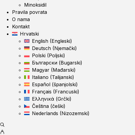
Minoksidil
Pravila povrata
O nama
Kontakt
Hrvatski
English
(
Engleski
)
Deutsch
(
Njemački
)
Polski
(
Poljski
)
Български
(
Bugarski
)
Magyar
(
Mađarski
)
Italiano
(
Talijanski
)
Español
(
španjolski
)
Français
(
Francuski
)
Ελληνικά
(
Grčki
)
Čeština
(
češki
)
Nederlands
(
Nizozemski
)