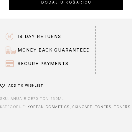
DODAJ U KOŠARICU
e
r
n
a
t
14 DAY RETURNS
i
v
MONEY BACK GUARANTEED
e
:
SECURE PAYMENTS
ADD TO WISHLIST
SKU:
ANUA-RICE70-TON-250ML
KATEGORIJE:
KOREAN COSMETICS
,
SKINCARE
,
TONERS
,
TONERS