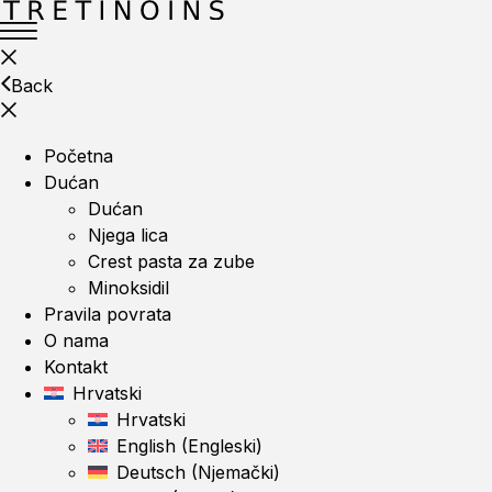
Back
Početna
Dućan
Dućan
Njega lica
Crest pasta za zube
Minoksidil
Pravila povrata
O nama
Kontakt
Hrvatski
Hrvatski
English
(
Engleski
)
Deutsch
(
Njemački
)