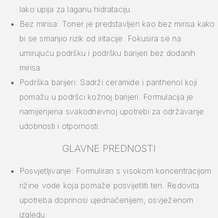
lako upija za laganu hidrataciju.
Bez mirisa: Toner je predstavljen kao bez mirisa kako
bi se smanjio rizik od iritacije. Fokusira se na
umirujuću podršku i podršku barijeri bez dodanih
mirisa.
Podrška barijeri: Sadrži ceramide i panthenol koji
pomažu u podršci kožnoj barijeri. Formulacija je
namijenjena svakodnevnoj upotrebi za održavanje
udobnosti i otpornosti.
GLAVNE PREDNOSTI
Posvjetljivanje: Formuliran s visokom koncentracijom
rižine vode koja pomaže posvijetliti ten. Redovita
upotreba doprinosi ujednačenijem, osvježenom
izgledu.