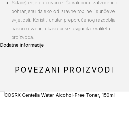
Skladištenje i rukovanje: Čuvati bocu zatvorenu i
pohranjenu daleko od izravne topline i sunčeve
svjetlosti. Koristiti unutar preporučenog razdoblja
nakon otvaranja kako bi se osigurala kvaliteta
proizvoda.
Dodatne informacije
POVEZANI PROIZVODI