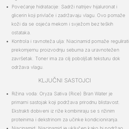
Povećanje hidratacije: Sadrži natrijev hijaluronat i
glicerin koji privlače i zadržavaju vlagu. Ovo pomaže
koži da se osjeća mekom i svježom bez teških
ostataka.
Kontrola i ravnoteža ulja: Niacinamid pomaže regulirati
prekomjernu proizvodnju sebuma za uravnotežen
završetak. Toner ima za cilj poboljšati teksturu dok
održava vlagu.
KLJUČNI SASTOJCI
Rižina voda: Oryza Sativa (Rice) Bran Water je
primarni sastojak koji podržava prirodnu blistavost.
Ekstrakti dobiveni iz riže kombiniraju se s rižinim
proteinima i dekstrinom za učinke kondicioniranja.
Niacinamid: Niacinamid je uključen kako bi podržao