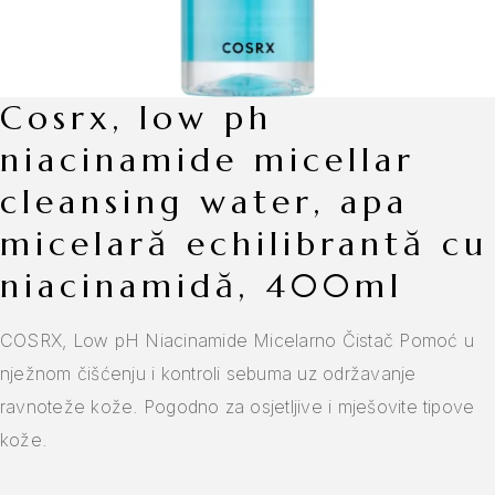
cosrx, low ph
niacinamide micellar
cleansing water, apa
micelară echilibrantă cu
niacinamidă, 400ml
COSRX, Low pH Niacinamide Micelarno Čistač Pomoć u
nježnom čišćenju i kontroli sebuma uz održavanje
ravnoteže kože. Pogodno za osjetljive i mješovite tipove
kože.