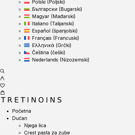
Polski
(
Poljski
)
Български
(
Bugarski
)
Magyar
(
Mađarski
)
Italiano
(
Talijanski
)
Español
(
španjolski
)
Français
(
Francuski
)
Ελληνικά
(
Grčki
)
Čeština
(
češki
)
Nederlands
(
Nizozemski
)
Početna
Dućan
Njega lica
Crest pasta za zube