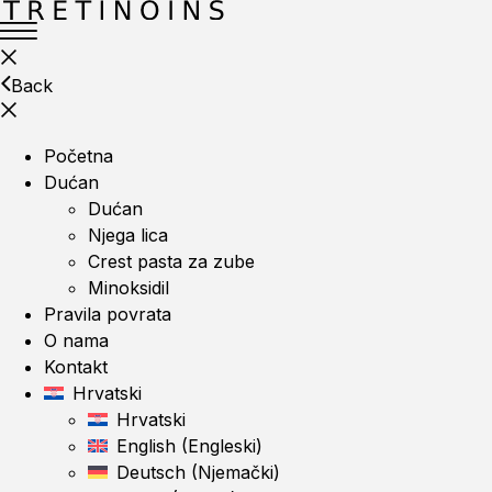
Back
Početna
Dućan
Dućan
Njega lica
Crest pasta za zube
Minoksidil
Pravila povrata
O nama
Kontakt
Hrvatski
Hrvatski
English
(
Engleski
)
Deutsch
(
Njemački
)