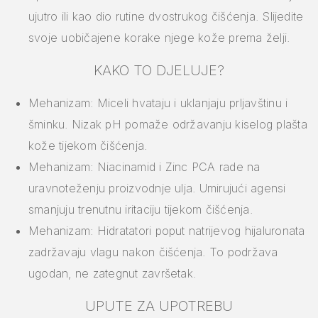
ujutro ili kao dio rutine dvostrukog čišćenja. Slijedite
svoje uobičajene korake njege kože prema želji.
KAKO TO DJELUJE?
Mehanizam: Miceli hvataju i uklanjaju prljavštinu i
šminku. Nizak pH pomaže održavanju kiselog plašta
kože tijekom čišćenja.
Mehanizam: Niacinamid i Zinc PCA rade na
uravnoteženju proizvodnje ulja. Umirujući agensi
smanjuju trenutnu iritaciju tijekom čišćenja.
Mehanizam: Hidratatori poput natrijevog hijaluronata
zadržavaju vlagu nakon čišćenja. To podržava
ugodan, ne zategnut završetak.
UPUTE ZA UPOTREBU