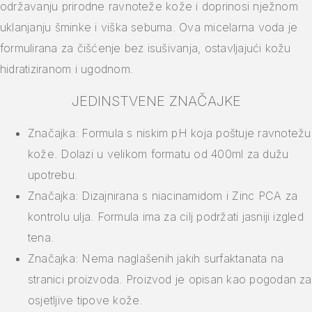
održavanju prirodne ravnoteže kože i doprinosi nježnom
uklanjanju šminke i viška sebuma. Ova micelarna voda je
formulirana za čišćenje bez isušivanja, ostavljajući kožu
hidratiziranom i ugodnom.
JEDINSTVENE ZNAČAJKE
Značajka: Formula s niskim pH koja poštuje ravnotežu
kože. Dolazi u velikom formatu od 400ml za dužu
upotrebu.
Značajka: Dizajnirana s niacinamidom i Zinc PCA za
kontrolu ulja. Formula ima za cilj podržati jasniji izgled
tena.
Značajka: Nema naglašenih jakih surfaktanata na
stranici proizvoda. Proizvod je opisan kao pogodan za
osjetljive tipove kože.