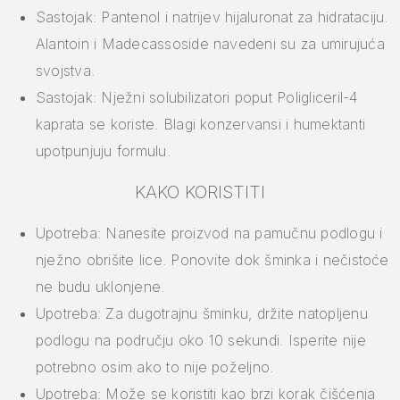
Sastojak: Pantenol i natrijev hijaluronat za hidrataciju.
Alantoin i Madecassoside navedeni su za umirujuća
svojstva.
Sastojak: Nježni solubilizatori poput Poligliceril-4
kaprata se koriste. Blagi konzervansi i humektanti
upotpunjuju formulu.
KAKO KORISTITI
Upotreba: Nanesite proizvod na pamučnu podlogu i
nježno obrišite lice. Ponovite dok šminka i nečistoće
ne budu uklonjene.
Upotreba: Za dugotrajnu šminku, držite natopljenu
podlogu na području oko 10 sekundi. Isperite nije
potrebno osim ako to nije poželjno.
Upotreba: Može se koristiti kao brzi korak čišćenja