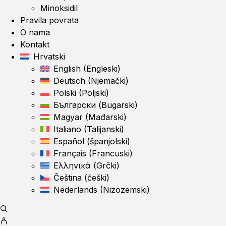
Minoksidil
Pravila povrata
O nama
Kontakt
Hrvatski
English
(
Engleski
)
Deutsch
(
Njemački
)
Polski
(
Poljski
)
Български
(
Bugarski
)
Magyar
(
Mađarski
)
Italiano
(
Talijanski
)
Español
(
španjolski
)
Français
(
Francuski
)
Ελληνικά
(
Grčki
)
Čeština
(
češki
)
Nederlands
(
Nizozemski
)