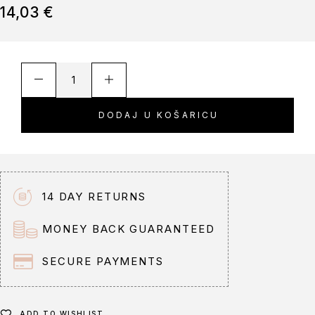
14,03
€
A
l
t
DODAJ U KOŠARICU
e
r
n
a
t
14 DAY RETURNS
i
v
MONEY BACK GUARANTEED
e
:
SECURE PAYMENTS
ADD TO WISHLIST