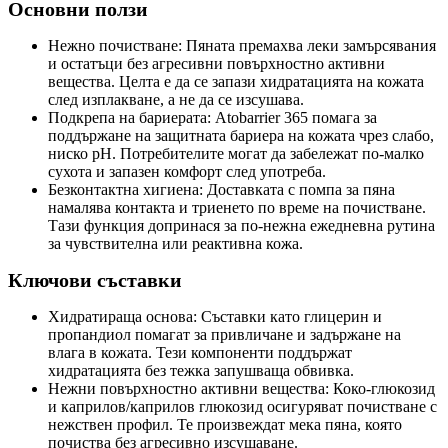
Основни ползи
Нежно почистване: Пяната премахва леки замърсявания
и остатъци без агресивни повърхностно активни
вещества. Целта е да се запази хидратацията на кожата
след изплакване, а не да се изсушава.
Подкрепа на бариерата: Atobarrier 365 помага за
поддържане на защитната бариера на кожата чрез слабо,
ниско pH. Потребителите могат да забележат по-малко
сухота и запазен комфорт след употреба.
Безконтактна хигиена: Доставката с помпа за пяна
намалява контакта и триенето по време на почистване.
Тази функция допринася за по-нежна ежедневна рутина
за чувствителна или реактивна кожа.
Ключови съставки
Хидратираща основа: Съставки като глицерин и
пропандиол помагат за привличане и задържане на
влага в кожата. Тези компоненти поддържат
хидратацията без тежка запушваща обвивка.
Нежни повърхностно активни вещества: Коко-глюкозид
и каприлов/каприлов глюкозид осигуряват почистване с
нежствен профил. Те произвеждат мека пяна, която
почиства без агресивно изсушаване.