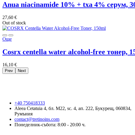
anua niacinamide 10% + txa 4% серум, 3
27,60
€
Out of stock
Още
cosrx centella water alcohol-free тонер, 
16,10
€
Prev
Next
+40 750418333
Aleea Cetatuia 4, бл. M22, sc. 4, ап. 222, Букурещ, 060834,
Румъния
contact@tretinoins.com
Понеделник-събота: 8:00 - 20:00 ч.