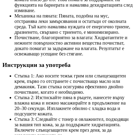
функцията на бариерата и намалява дехидратацията след
измиване.
Механика на пяната: Пяната, подобна на мус,
отстранява леки замърсявания и остатъци от околната
среда. Тъй като намалява нуждата от енергично триене,
дразненето, свързано с триенето, е минимизирано.
Почистване, благоприятно за влагата: Хидратантите и
нежните повърхностно активни вещества почистват,
докато помагат за задържане на влагата. Резултатът е
освежаващо усещане без стягане.
Инструкции за употреба
Стъпка 1: Ако носите тежък грим или слънцезащитен
крем, първо го отстранете с почистващо масло или
демакияж. Тази стъпка осигурява ефективно двойно
почистване, когато е необходимо.
Стъпка 2: Изстискайте пяна в ръцете, нанесете върху
влажна кожа и нежно масажирайте в продължение на
20–30 секунди. Изплакнете обилно с хладка вода и
подсушете кожата.
Стъпка 3: Следвайте с тонер и овлажнител, подходящи
за вашия тип кожа, за да поддържате хидратацията.
Включете слънцезащитен крем през деня, за да