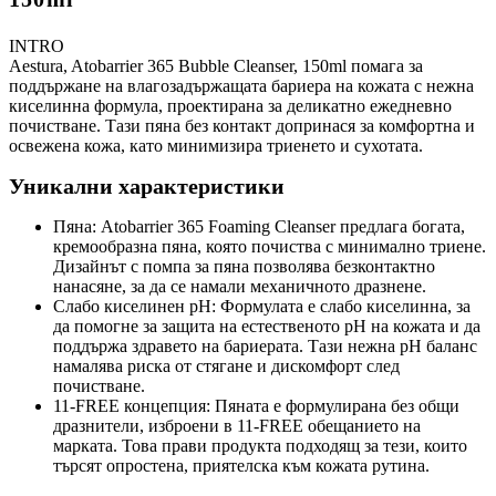
INTRO
Aestura, Atobarrier 365 Bubble Cleanser, 150ml помага за
поддържане на влагозадържащата бариера на кожата с нежна
киселинна формула, проектирана за деликатно ежедневно
почистване. Тази пяна без контакт допринася за комфортна и
освежена кожа, като минимизира триенето и сухотата.
Уникални характеристики
Пяна: Atobarrier 365 Foaming Cleanser предлага богата,
кремообразна пяна, която почиства с минимално триене.
Дизайнът с помпа за пяна позволява безконтактно
нанасяне, за да се намали механичното дразнене.
Слабо киселинен pH: Формулата е слабо киселинна, за
да помогне за защита на естественото pH на кожата и да
поддържа здравето на бариерата. Тази нежна pH баланс
намалява риска от стягане и дискомфорт след
почистване.
11-FREE концепция: Пяната е формулирана без общи
дразнители, изброени в 11-FREE обещанието на
марката. Това прави продукта подходящ за тези, които
търсят опростена, приятелска към кожата рутина.