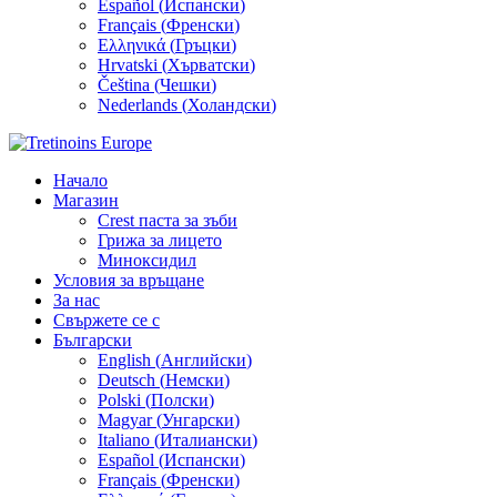
Español
(
Испански
)
Français
(
Френски
)
Ελληνικά
(
Гръцки
)
Hrvatski
(
Хърватски
)
Čeština
(
Чешки
)
Nederlands
(
Холандски
)
Начало
Магазин
Crest паста за зъби
Грижа за лицето
Миноксидил
Условия за връщане
За нас
Свържете се с
Български
English
(
Английски
)
Deutsch
(
Немски
)
Polski
(
Полски
)
Magyar
(
Унгарски
)
Italiano
(
Италиански
)
Español
(
Испански
)
Français
(
Френски
)