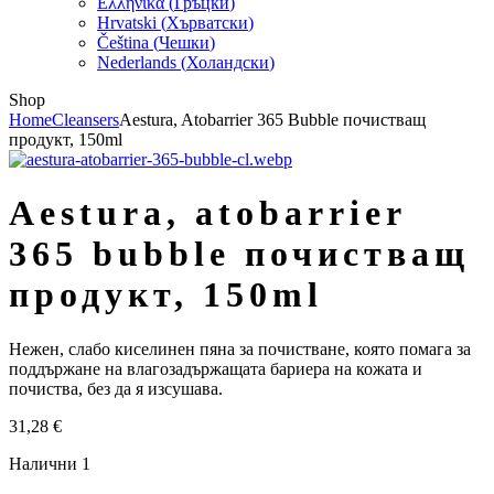
Ελληνικά
(
Гръцки
)
Hrvatski
(
Хърватски
)
Čeština
(
Чешки
)
Nederlands
(
Холандски
)
Shop
Home
Cleansers
Aestura, Atobarrier 365 Bubble почистващ
продукт, 150ml
aestura, atobarrier
365 bubble почистващ
продукт, 150ml
Нежен, слабо киселинен пяна за почистване, която помага за
поддържане на влагозадържащата бариера на кожата и
почиства, без да я изсушава.
31,28
€
Налични 1