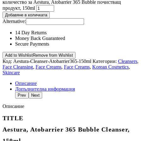
количество за Aestura, Atobarrier 365 Bubble почистващ
продукт, 150ml
Добавяне в количката
Alternative:
14 Day Returns
Money Back Guaranteed
Secure Payments
Add to Wishlist
Remove from Wishlist
Код:
Aestura-Cleanser-Atobarrier365-150ml
Категории:
Cleansers
,
Face Cleansing
,
Face Creams
,
Face Creams
,
Korean Cosmetics
,
Skincare
Описание
Допълнителна информация
Prev
Next
Описание
TITLE
Aestura, Atobarrier 365 Bubble Cleanser,
150ml