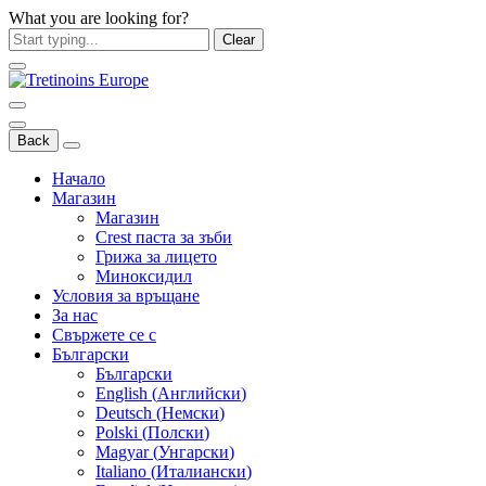
What you are looking for?
Clear
Back
Начало
Магазин
Магазин
Crest паста за зъби
Грижа за лицето
Миноксидил
Условия за връщане
За нас
Свържете се с
Български
Български
English
(
Английски
)
Deutsch
(
Немски
)
Polski
(
Полски
)
Magyar
(
Унгарски
)
Italiano
(
Италиански
)