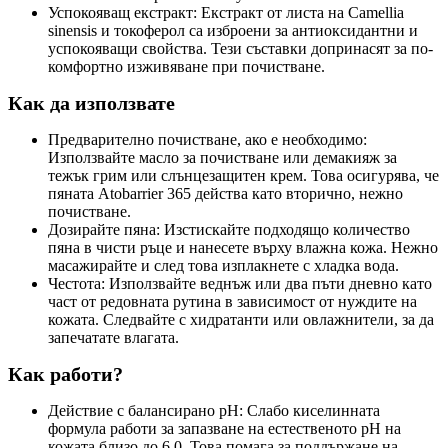
Успокояващ екстракт: Екстракт от листа на Camellia
sinensis и токоферол са изброени за антиоксидантни и
успокояващи свойства. Тези съставки допринасят за по-
комфортно изживяване при почистване.
Как да използвате
Предварително почистване, ако е необходимо:
Използвайте масло за почистване или демакияж за
тежък грим или слънцезащитен крем. Това осигурява, че
пяната Atobarrier 365 действа като вторично, нежно
почистване.
Дозирайте пяна: Изстискайте подходящо количество
пяна в чисти ръце и нанесете върху влажна кожа. Нежно
масажирайте и след това изплакнете с хладка вода.
Честота: Използвайте веднъж или два пъти дневно като
част от редовната рутина в зависимост от нуждите на
кожата. Следвайте с хидратанти или овлажнители, за да
запечатате влагата.
Как работи?
Действие с балансирано pH: Слабо киселинната
формула работи за запазване на естественото pH на
кожата близо до 6.0. Това помага за поддържане на