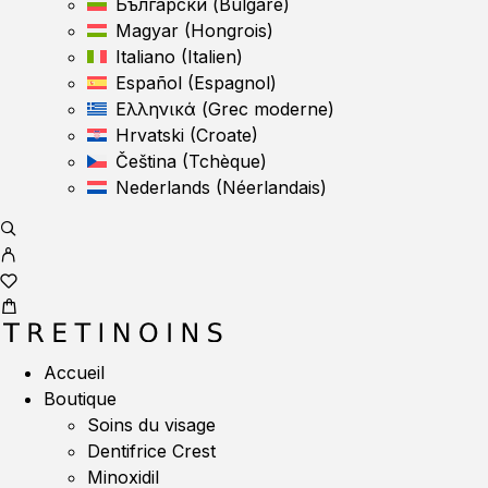
Български
(
Bulgare
)
Magyar
(
Hongrois
)
Italiano
(
Italien
)
Español
(
Espagnol
)
Ελληνικά
(
Grec moderne
)
Hrvatski
(
Croate
)
Čeština
(
Tchèque
)
Nederlands
(
Néerlandais
)
Accueil
Boutique
Soins du visage
Dentifrice Crest
Minoxidil