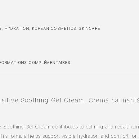
S
,
HYDRATION
,
KOREAN COSMETICS
,
SKINCARE
NFORMATIONS COMPLÉMENTAIRES
itive Soothing Gel Cream, Cremă calmantă
Soothing Gel Cream contributes to calming and rebalancing i
This formula helps support visible hydration and comfort for 