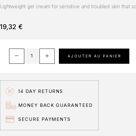
Lightweight gel cream for sensitive and troubled skin that 
19,32
€
A
AJOUTER AU PANIER
l
t
e
r
n
14 DAY RETURNS
a
t
MONEY BACK GUARANTEED
i
v
SECURE PAYMENTS
e
: