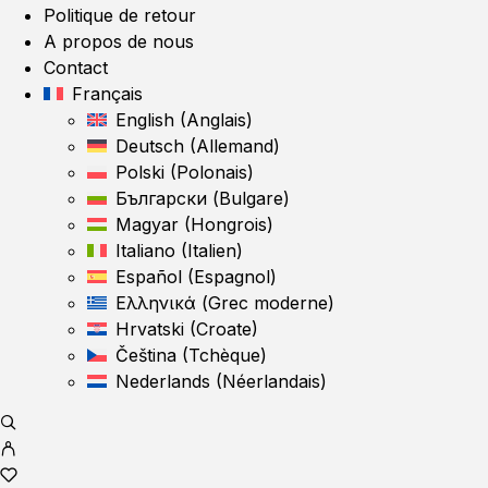
Politique de retour
A propos de nous
Contact
Français
English
(
Anglais
)
Deutsch
(
Allemand
)
Polski
(
Polonais
)
Български
(
Bulgare
)
Magyar
(
Hongrois
)
Italiano
(
Italien
)
Español
(
Espagnol
)
Ελληνικά
(
Grec moderne
)
Hrvatski
(
Croate
)
Čeština
(
Tchèque
)
Nederlands
(
Néerlandais
)