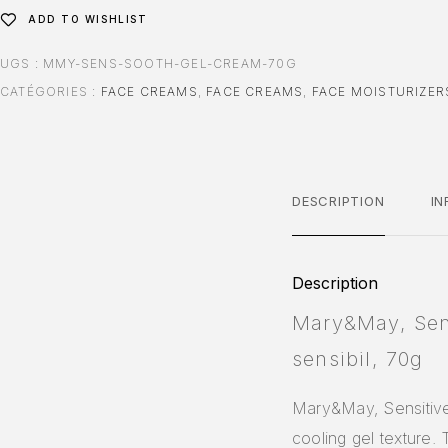
ADD TO WISHLIST
UGS :
MMY-SENS-SOOTH-GEL-CREAM-70G
CATÉGORIES :
FACE CREAMS
,
FACE CREAMS
,
FACE MOISTURIZER
DESCRIPTION
I
Description
Mary&May, Sens
sensibil, 70g
Mary&May, Sensitive 
cooling gel texture. 