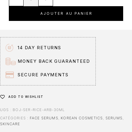
l
t
AJOUTER AU PANIER
e
r
n
a
t
14 DAY RETURNS
i
v
MONEY BACK GUARANTEED
e
:
SECURE PAYMENTS
ADD TO WISHLIST
UGS :
BOJ-SER-RICE-ARB-30ML
CATÉGORIES :
FACE SERUMS
,
KOREAN COSMETICS
,
SERUMS
,
SKINCARE