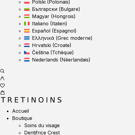
Polski
(
Polonais
)
Български
(
Bulgare
)
Magyar
(
Hongrois
)
Italiano
(
Italien
)
Español
(
Espagnol
)
Ελληνικά
(
Grec moderne
)
Hrvatski
(
Croate
)
Čeština
(
Tchèque
)
Nederlands
(
Néerlandais
)
Accueil
Boutique
Soins du visage
Dentifrice Crest