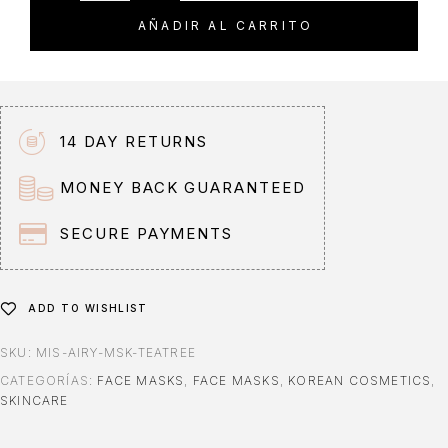
t
AÑADIR AL CARRITO
e
r
n
a
t
14 DAY RETURNS
i
v
MONEY BACK GUARANTEED
e
:
SECURE PAYMENTS
ADD TO WISHLIST
SKU:
MIS-AIRY-MSK-TEATREE
CATEGORÍAS:
FACE MASKS
,
FACE MASKS
,
KOREAN COSMETICS
,
SKINCARE