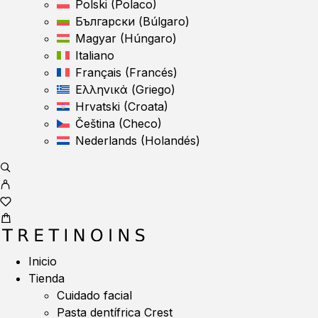
Polski
(
Polaco
)
Български
(
Búlgaro
)
Magyar
(
Húngaro
)
Italiano
Français
(
Francés
)
Ελληνικά
(
Griego
)
Hrvatski
(
Croata
)
Čeština
(
Checo
)
Nederlands
(
Holandés
)
Inicio
Tienda
Cuidado facial
Pasta dentífrica Crest