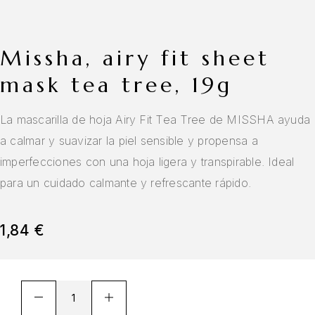
missha, airy fit sheet
mask tea tree, 19g
La mascarilla de hoja Airy Fit Tea Tree de MISSHA ayuda
a calmar y suavizar la piel sensible y propensa a
imperfecciones con una hoja ligera y transpirable. Ideal
para un cuidado calmante y refrescante rápido.
1,84
€
A
l