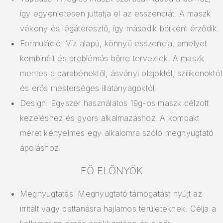
így egyenletesen juttatja el az esszenciát. A maszk
vékony és légáteresztő, így második bőrként érződik.
Formuláció: Víz alapú, könnyű esszencia, amelyet
kombinált és problémás bőrre terveztek. A maszk
mentes a parabénektől, ásványi olajoktól, szilikonoktól
és erős mesterséges illatanyagoktól.
Design: Egyszer használatos 19g-os maszk célzott
kezeléshez és gyors alkalmazáshoz. A kompakt
méret kényelmes egy alkalomra szóló megnyugtató
ápoláshoz.
FŐ ELŐNYÖK
Megnyugtatás: Megnyugtató támogatást nyújt az
irritált vagy pattanásra hajlamos területeknek. Célja a