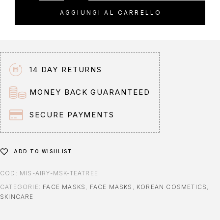
t
AGGIUNGI AL CARRELLO
e
r
n
a
t
14 DAY RETURNS
i
v
MONEY BACK GUARANTEED
e
:
SECURE PAYMENTS
ADD TO WISHLIST
COD:
MIS-AIRY-MSK-TEATREE
CATEGORIE:
FACE MASKS
,
FACE MASKS
,
KOREAN COSMETICS
,
SKINCARE