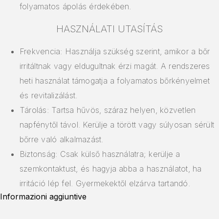
folyamatos ápolás érdekében.
HASZNÁLATI UTASÍTÁS
Frekvencia: Használja szükség szerint, amikor a bőr
irritáltnak vagy eldugultnak érzi magát. A rendszeres
heti használat támogatja a folyamatos bőrkényelmet
és revitalizálást.
Tárolás: Tartsa hűvös, száraz helyen, közvetlen
napfénytől távol. Kerülje a törött vagy súlyosan sérült
bőrre való alkalmazást.
Biztonság: Csak külső használatra; kerülje a
szemkontaktust, és hagyja abba a használatot, ha
irritáció lép fel. Gyermekektől elzárva tartandó.
Informazioni aggiuntive