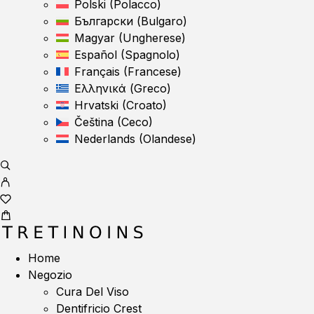
Polski
(
Polacco
)
Български
(
Bulgaro
)
Magyar
(
Ungherese
)
Español
(
Spagnolo
)
Français
(
Francese
)
Ελληνικά
(
Greco
)
Hrvatski
(
Croato
)
Čeština
(
Ceco
)
Nederlands
(
Olandese
)
Home
Negozio
Cura Del Viso
Dentifricio Crest