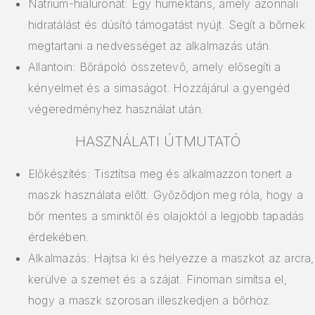
Nátrium-hialuronát: Egy humektáns, amely azonnali
hidratálást és dúsító támogatást nyújt. Segít a bőrnek
megtartani a nedvességet az alkalmazás után.
Allantoin: Bőrápoló összetevő, amely elősegíti a
kényelmet és a simaságot. Hozzájárul a gyengéd
végeredményhez használat után.
HASZNÁLATI ÚTMUTATÓ
Előkészítés: Tisztítsa meg és alkalmazzon tonert a
maszk használata előtt. Győződjön meg róla, hogy a
bőr mentes a sminktől és olajoktól a legjobb tapadás
érdekében.
Alkalmazás: Hajtsa ki és helyezze a maszkot az arcra,
kerülve a szemet és a szájat. Finoman simítsa el,
hogy a maszk szorosan illeszkedjen a bőrhöz.