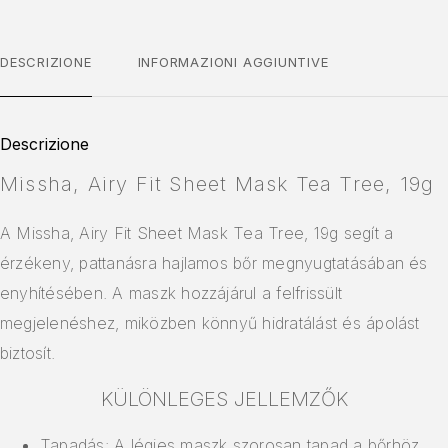
DESCRIZIONE
INFORMAZIONI AGGIUNTIVE
Descrizione
Missha, Airy Fit Sheet Mask Tea Tree, 19g
A Missha, Airy Fit Sheet Mask Tea Tree, 19g segít a
érzékeny, pattanásra hajlamos bőr megnyugtatásában és
enyhítésében. A maszk hozzájárul a felfrissült
megjelenéshez, miközben könnyű hidratálást és ápolást
biztosít.
KÜLÖNLEGES JELLEMZŐK
Tapadás: A légies maszk szorosan tapad a bőrhöz,