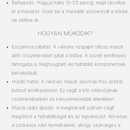
Befejezés: Hagyja hatni 15–20 percig, majd távolítsa
el a maszkot. Üsse be a maradék esszenciát a bőrbe;
ne öblítse le.
HOGYAN MŰKÖDIK?
Esszencia juttatás: A vékony rizspapír stílusú maszk
aktív összetevőket juttat a bőrbe. A közeli érintkezés
támogatja a megnyugtató és hidratáló komponensek
behatolását.
Hűsítő hatás: A nedves maszk azonnali friss érzést
biztosít érintkezéskor. Ez segít a bőr irritációjának
csökkentésében és kényelmesebbé tételében.
Maszk utáni ápolás: A megmaradt szérum segít
megőrizni a hidratáltságot és az egyensúlyt. Kövesse
a szokásos rutin termékekkel, ahogy szükséges a