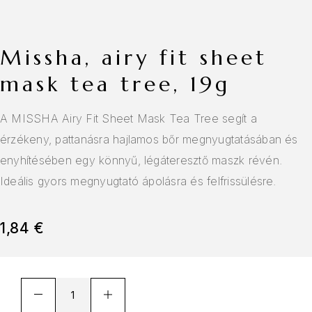
missha, airy fit sheet
mask tea tree, 19g
A MISSHA Airy Fit Sheet Mask Tea Tree segít a
érzékeny, pattanásra hajlamos bőr megnyugtatásában és
enyhítésében egy könnyű, légáteresztő maszk révén.
Ideális gyors megnyugtató ápolásra és felfrissülésre.
1,84
€
A
l