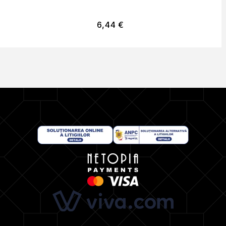
6,44
€