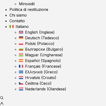
Minoxidil
Politica di restituzione
Chi siamo
Contatto
Italiano
English
(
Inglese
)
Deutsch
(
Tedesco
)
Polski
(
Polacco
)
Български
(
Bulgaro
)
Magyar
(
Ungherese
)
Español
(
Spagnolo
)
Français
(
Francese
)
Ελληνικά
(
Greco
)
Hrvatski
(
Croato
)
Čeština
(
Ceco
)
Nederlands
(
Olandese
)