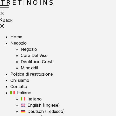
Back
Home
Negozio
Negozio
Cura Del Viso
Dentifricio Crest
Minoxidil
Politica di restituzione
Chi siamo
Contatto
Italiano
Italiano
English
(
Inglese
)
Deutsch
(
Tedesco
)