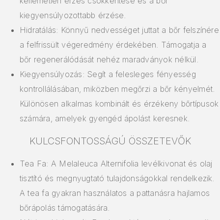
kellemetlen érzés csökkentése és a bőr
kiegyensúlyozottabb érzése.
Hidratálás: Könnyű nedvességet juttat a bőr felszínére
a felfrissült végeredmény érdekében. Támogatja a
bőr regenerálódását nehéz maradványok nélkül.
Kiegyensúlyozás: Segít a felesleges fényesség
kontrollálásában, miközben megőrzi a bőr kényelmét.
Különösen alkalmas kombinált és érzékeny bőrtípusok
számára, amelyek gyengéd ápolást keresnek.
KULCSFONTOSSÁGÚ ÖSSZETEVŐK
Tea Fa: A Melaleuca Alternifolia levélkivonat és olaj
tisztító és megnyugtató tulajdonságokkal rendelkezik.
A tea fa gyakran használatos a pattanásra hajlamos
bőrápolás támogatására.