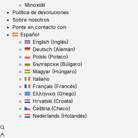
Minoxidil
Política de devoluciones
Sobre nosotros
Ponte en contacto con
Español
English
(
Inglés
)
Deutsch
(
Alemán
)
Polski
(
Polaco
)
Български
(
Búlgaro
)
Magyar
(
Húngaro
)
Italiano
Français
(
Francés
)
Ελληνικά
(
Griego
)
Hrvatski
(
Croata
)
Čeština
(
Checo
)
Nederlands
(
Holandés
)