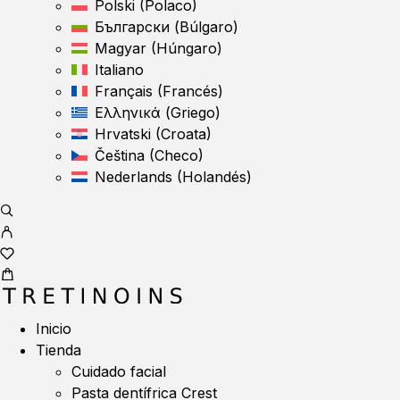
Polski
(
Polaco
)
Български
(
Búlgaro
)
Magyar
(
Húngaro
)
Italiano
Français
(
Francés
)
Ελληνικά
(
Griego
)
Hrvatski
(
Croata
)
Čeština
(
Checo
)
Nederlands
(
Holandés
)
Inicio
Tienda
Cuidado facial
Pasta dentífrica Crest