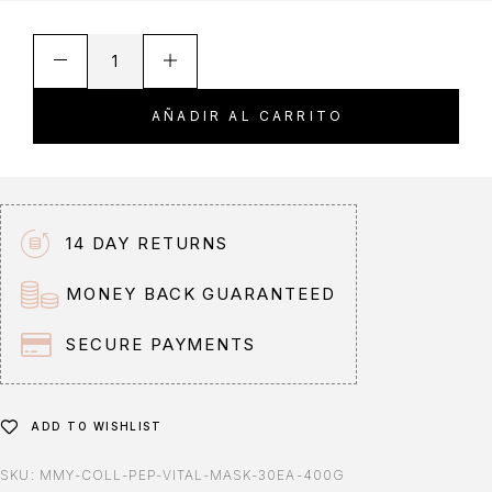
A
l
t
AÑADIR AL CARRITO
e
r
n
a
t
14 DAY RETURNS
i
v
MONEY BACK GUARANTEED
e
:
SECURE PAYMENTS
ADD TO WISHLIST
SKU:
MMY-COLL-PEP-VITAL-MASK-30EA-400G