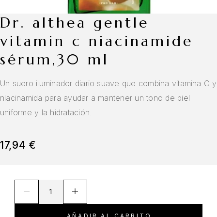
dr. althea gentle
vitamin c niacinamide
sérum,30 ml
Un suero iluminador diario suave que combina vitamina C y
niacinamida para ayudar a mantener un tono de piel
uniforme y la hidratación.
17,94
€
AÑADIR AL CARRITO