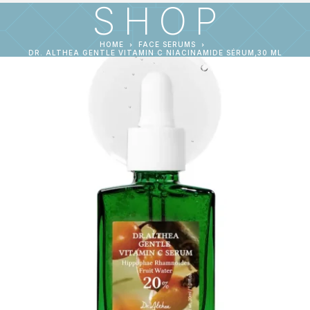
SHOP
HOME
FACE SERUMS
DR. ALTHEA GENTLE VITAMIN C NIACINAMIDE SÉRUM,30 ML