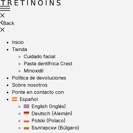
Back
Inicio
Tienda
Cuidado facial
Pasta dentífrica Crest
Minoxidil
Política de devoluciones
Sobre nosotros
Ponte en contacto con
Español
English
(
Inglés
)
Deutsch
(
Alemán
)
Polski
(
Polaco
)
Български
(
Búlgaro
)