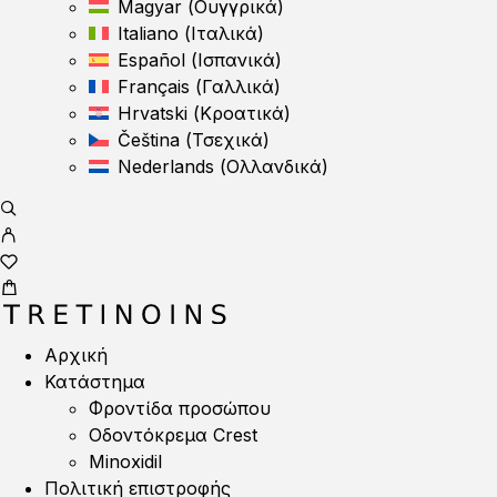
Magyar
(
Ουγγρικά
)
Italiano
(
Ιταλικά
)
Español
(
Ισπανικά
)
Français
(
Γαλλικά
)
Hrvatski
(
Κροατικά
)
Čeština
(
Τσεχικά
)
Nederlands
(
Ολλανδικά
)
Αρχική
Κατάστημα
Φροντίδα προσώπου
Οδοντόκρεμα Crest
Minoxidil
Πολιτική επιστροφής