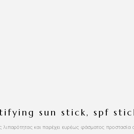
tifying sun stick, spf stic
ς λιπαρότητας και παρέχει ευρέως φάσματος προστασία απ