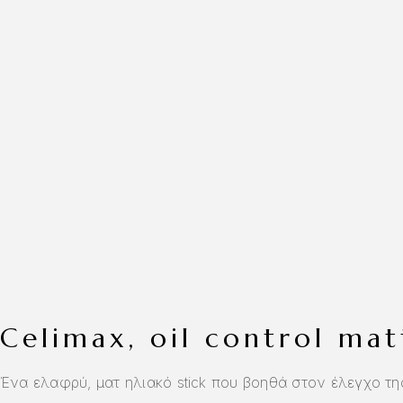
celimax, oil control mat
Ένα ελαφρύ, ματ ηλιακό stick που βοηθά στον έλεγχο τη