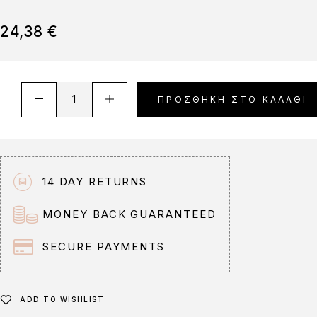
24,38
€
A
ΠΡΟΣΘΉΚΗ ΣΤΟ ΚΑΛΆΘΙ
l
t
e
r
n
14 DAY RETURNS
a
t
MONEY BACK GUARANTEED
i
v
SECURE PAYMENTS
e
:
ADD TO WISHLIST