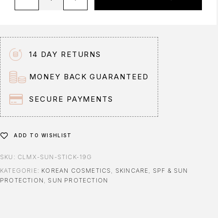
l
t
e
r
n
14 DAY RETURNS
a
t
MONEY BACK GUARANTEED
i
v
SECURE PAYMENTS
e
:
ADD TO WISHLIST
SKU:
CLMX-SUN-STICK-19G
KATEGORIE:
KOREAN COSMETICS
,
SKINCARE
,
SPF & SUN
PROTECTION
,
SUN PROTECTION