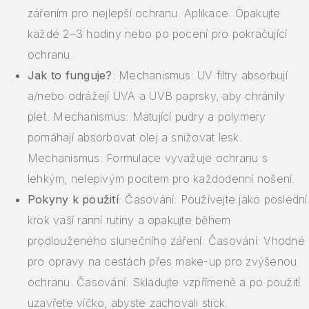
zářením pro nejlepší ochranu. Aplikace: Opakujte
každé 2–3 hodiny nebo po pocení pro pokračující
ochranu.
Jak to funguje?
: Mechanismus: UV filtry absorbují
a/nebo odrážejí UVA a UVB paprsky, aby chránily
pleť. Mechanismus: Matující pudry a polymery
pomáhají absorbovat olej a snižovat lesk.
Mechanismus: Formulace vyvažuje ochranu s
lehkým, nelepivým pocitem pro každodenní nošení.
Pokyny k použití
: Časování: Používejte jako poslední
krok vaší ranní rutiny a opakujte během
prodlouženého slunečního záření. Časování: Vhodné
pro opravy na cestách přes make-up pro zvýšenou
ochranu. Časování: Skladujte vzpřímeně a po použití
uzavřete víčko, abyste zachovali stick.