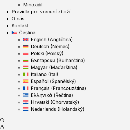
Minoxidil
Pravidla pro vracení zboží
O nás
Kontakt
Čeština
English
(
Angličtina
)
Deutsch
(
Němec
)
Polski
(
Polský
)
Български
(
Bulharština
)
Magyar
(
Maďarština
)
Italiano
(
Ital
)
Español
(
Španělský
)
Français
(
Francouzština
)
Ελληνικά
(
Řečtina
)
Hrvatski
(
Chorvatský
)
Nederlands
(
Holandský
)