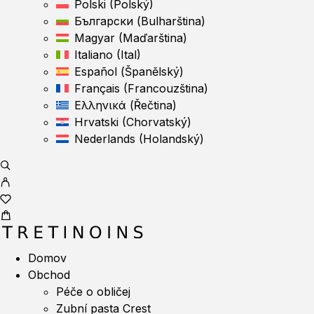
Polski
(
Polský
)
Български
(
Bulharština
)
Magyar
(
Maďarština
)
Italiano
(
Ital
)
Español
(
Španělský
)
Français
(
Francouzština
)
Ελληνικά
(
Řečtina
)
Hrvatski
(
Chorvatský
)
Nederlands
(
Holandský
)
Domov
Obchod
Péče o obličej
Zubní pasta Crest