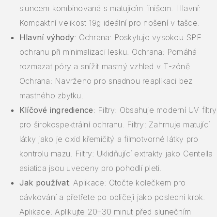
sluncem kombinovaná s matujícím finišem. Hlavní:
Kompaktní velikost 19g ideální pro nošení v tašce.
Hlavní výhody
: Ochrana: Poskytuje vysokou SPF
ochranu při minimalizaci lesku. Ochrana: Pomáhá
rozmazat póry a snížit mastný vzhled v T-zóně.
Ochrana: Navrženo pro snadnou reaplikaci bez
mastného zbytku.
Klíčové ingredience
: Filtry: Obsahuje moderní UV filtry
pro širokospektrální ochranu. Filtry: Zahrnuje matující
látky jako je oxid křemičitý a filmotvorné látky pro
kontrolu mazu. Filtry: Uklidňující extrakty jako Centella
asiatica jsou uvedeny pro pohodlí pleti.
Jak používat
: Aplikace: Otočte kolečkem pro
dávkování a přetřete po obličeji jako poslední krok.
Aplikace: Aplikujte 20–30 minut před slunečním