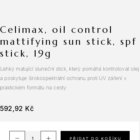
celimax, oil control
mattifying sun stick, spf
stick, 19g
Lehký matující sluneční stick, který pomáhá kontrolovat olej
a poskytuje širokospektrální ochranu proti UV záření v
praktickém formátu na cesty.
592,92
Kč
A
PŘIDAT DO KOŠÍKU