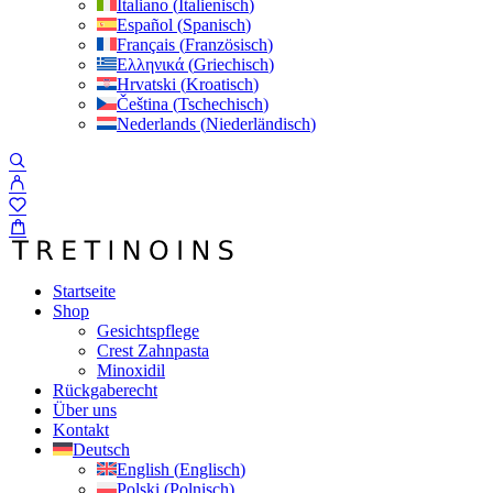
Italiano
(
Italienisch
)
Español
(
Spanisch
)
Français
(
Französisch
)
Ελληνικά
(
Griechisch
)
Hrvatski
(
Kroatisch
)
Čeština
(
Tschechisch
)
Nederlands
(
Niederländisch
)
Startseite
Shop
Gesichtspflege
Crest Zahnpasta
Minoxidil
Rückgaberecht
Über uns
Kontakt
Deutsch
English
(
Englisch
)
Polski
(
Polnisch
)