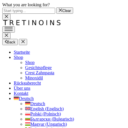
What you are looking for?
Clear
Back
Startseite
Shop
Shop
Gesichtspflege
Crest Zahnpasta
Minoxidil
Rückgaberecht
Über uns
Kontakt
Deutsch
Deutsch
English
(
Englisch
)
Polski
(
Polnisch
)
Български
(
Bulgarisch
)
Magyar
(
Ungarisch
)