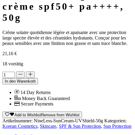
crème spf50+ pa++++,
50g
Crème solaire quotidienne légère et apaisante avec une protection
large spectre élevée et des céramides hydratants. Conçue pour les
peaux sensibles avec une finition non grasse et sans trace blanche.
21,16
€
18 vorrätig
Alternative:
In den Warenkorb
14 Day Returns
Money Back Guaranteed
Secure Payments
Add to Wishlist
Remove from Wishlist
Artikelnummer:
NineLess-SunCream-UVShield-50g
Kategorien:
Korean Cosmetics
,
Skincare
,
SPF & Sun Protection
,
Sun Protection