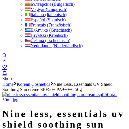
Български
(
Bulgarisch
)
Magyar
(
Ungarisch
)
Italiano
(
Italienisch
)
Español
(
Spanisch
)
Français
(
Französisch
)
Ελληνικά
(
Griechisch
)
Hrvatski
(
Kroatisch
)
Čeština
(
Tschechisch
)
Nederlands
(
Niederländisch
)
Shop
Home
Korean Cosmetics
Nine Less, Essentials UV Shield
Soothing Sun crème SPF50+ PA++++, 50g
nine less, essentials uv
shield soothing sun