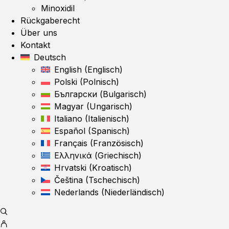
Minoxidil
Rückgaberecht
Über uns
Kontakt
Deutsch
English
(
Englisch
)
Polski
(
Polnisch
)
Български
(
Bulgarisch
)
Magyar
(
Ungarisch
)
Italiano
(
Italienisch
)
Español
(
Spanisch
)
Français
(
Französisch
)
Ελληνικά
(
Griechisch
)
Hrvatski
(
Kroatisch
)
Čeština
(
Tschechisch
)
Nederlands
(
Niederländisch
)