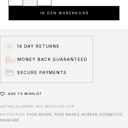
l
t
IN DEN WARENKORB
e
r
n
a
t
14 DAY RETURNS
i
v
MONEY BACK GUARANTEED
e
:
SECURE PAYMENTS
ADD TO WISHLIST
ARTIKELNUMMER:
MIS-MASCURE-CER
KATEGORIEN:
FACE MASKS
,
FACE MASKS
,
KOREAN COSMETICS
,
SKINCARE