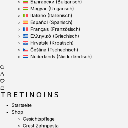
Български
(
Bulgarisch
)
Magyar
(
Ungarisch
)
Italiano
(
Italienisch
)
Español
(
Spanisch
)
Français
(
Französisch
)
Ελληνικά
(
Griechisch
)
Hrvatski
(
Kroatisch
)
Čeština
(
Tschechisch
)
Nederlands
(
Niederländisch
)
Startseite
Shop
Gesichtspflege
Crest Zahnpasta