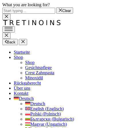
What you are looking for?
Clear
Back
Startseite
Shop
Shop
Gesichtspflege
Crest Zahnpasta
Minoxidil
Rückgaberecht
Über uns
Kontakt
Deutsch
Deutsch
English
(
Englisch
)
Polski
(
Polnisch
)
Български
(
Bulgarisch
)
Magyar
(
Ungarisch
)