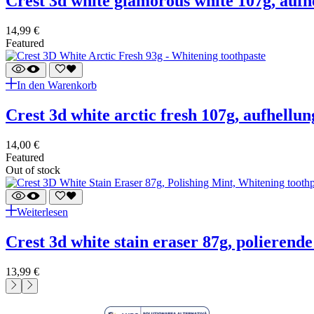
crest 3d white glamorous white 107g, auf
14,99
€
Featured
In den Warenkorb
crest 3d white arctic fresh 107g, aufhellu
14,00
€
Featured
Out of stock
Weiterlesen
crest 3d white stain eraser 87g, polieren
13,99
€