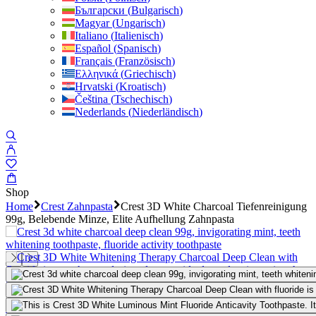
Български
(
Bulgarisch
)
Magyar
(
Ungarisch
)
Italiano
(
Italienisch
)
Español
(
Spanisch
)
Français
(
Französisch
)
Ελληνικά
(
Griechisch
)
Hrvatski
(
Kroatisch
)
Čeština
(
Tschechisch
)
Nederlands
(
Niederländisch
)
Shop
Home
Crest Zahnpasta
Crest 3D White Charcoal Tiefenreinigung
99g, Belebende Minze, Elite Aufhellung Zahnpasta