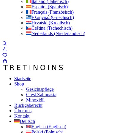
Italiano
(
Italienisch
)
Español
(
Spanisch
)
Français
(
Französisch
)
Ελληνικά
(
Griechisch
)
Hrvatski
(
Kroatisch
)
Čeština
(
Tschechisch
)
Nederlands
(
Niederländisch
)
Startseite
Shop
Gesichtspflege
Crest Zahnpasta
Minoxidil
Rückgaberecht
Über uns
Kontakt
Deutsch
English
(
Englisch
)
Polski
(
Polnisch
)