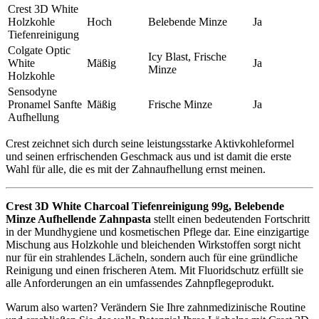
Crest 3D White
Holzkohle
Hoch
Belebende Minze
Ja
Tiefenreinigung
Colgate Optic
Icy Blast, Frische
White
Mäßig
Ja
Minze
Holzkohle
Sensodyne
Pronamel Sanfte
Mäßig
Frische Minze
Ja
Aufhellung
Crest zeichnet sich durch seine leistungsstarke Aktivkohleformel
und seinen erfrischenden Geschmack aus und ist damit die erste
Wahl für alle, die es mit der Zahnaufhellung ernst meinen.
Crest 3D White Charcoal Tiefenreinigung 99g, Belebende
Minze Aufhellende Zahnpasta
stellt einen bedeutenden Fortschritt
in der Mundhygiene und kosmetischen Pflege dar. Eine einzigartige
Mischung aus Holzkohle und bleichenden Wirkstoffen sorgt nicht
nur für ein strahlendes Lächeln, sondern auch für eine gründliche
Reinigung und einen frischeren Atem. Mit Fluoridschutz erfüllt sie
alle Anforderungen an ein umfassendes Zahnpflegeprodukt.
Warum also warten? Verändern Sie Ihre zahnmedizinische Routine