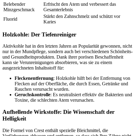
Belebender
Erfrischt den Atem und verbessert das
Minzgeschmack
Gesamterlebnis
Stärkt den Zahnschmelz und schützt vor
Fluorid
Karies
Holzkohle: Der Tiefenreiniger
Aktivkohle hat in den letzten Jahren an Popularität gewonnen, nicht
nur in der Mundpflege, sondern auch bei verschiedenen Schönheits-
und Gesundheitsprodukten. Dank ihrer porösen Beschaffenheit
kann sie Verunreinigungen absorbieren, was sie zu einem
ausgezeichneten Inhaltsstoff für:
Fleckenentfernung
: Holzkohle hilft bei der Entfernung von
Flecken auf der Oberfläche, die durch Essen, Getränke und
Rauchen verursacht wurden.
Geruchskontrolle
: Es neutralisiert effektiv die Bakterien und
Toxine, die schlechten Atem verursachen.
Aufhellende Wirkstoffe: Die Wissenschaft der
Helligkeit
Die Formel von Crest enthält spezielle Bleichmittel, die
Verfärbungen abbauen und entfernen, so dass sich Ihre Zähne nicht