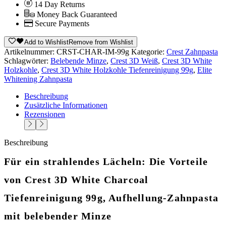
14 Day Returns
Money Back Guaranteed
Secure Payments
Add to Wishlist
Remove from Wishlist
Artikelnummer:
CRST-CHAR-IM-99g
Kategorie:
Crest Zahnpasta
Schlagwörter:
Belebende Minze
,
Crest 3D Weiß
,
Crest 3D White
Holzkohle
,
Crest 3D White Holzkohle Tiefenreinigung 99g
,
Elite
Whitening Zahnpasta
Beschreibung
Zusätzliche Informationen
Rezensionen
Beschreibung
Für ein strahlendes Lächeln: Die Vorteile
von Crest 3D White Charcoal
Tiefenreinigung 99g, Aufhellung-Zahnpasta
mit belebender Minze