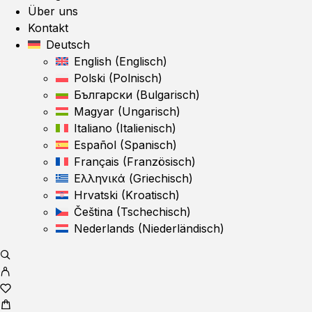
Über uns
Kontakt
Deutsch
English
(
Englisch
)
Polski
(
Polnisch
)
Български
(
Bulgarisch
)
Magyar
(
Ungarisch
)
Italiano
(
Italienisch
)
Español
(
Spanisch
)
Français
(
Französisch
)
Ελληνικά
(
Griechisch
)
Hrvatski
(
Kroatisch
)
Čeština
(
Tschechisch
)
Nederlands
(
Niederländisch
)