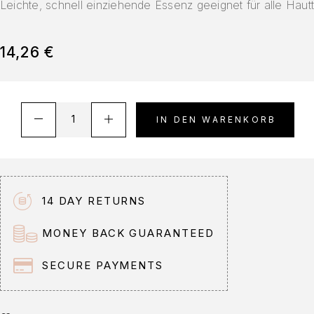
Leichte, schnell einziehende Essenz geeignet für alle Haut
14,26
€
A
IN DEN WARENKORB
l
t
e
r
n
14 DAY RETURNS
a
t
MONEY BACK GUARANTEED
i
v
SECURE PAYMENTS
e
: