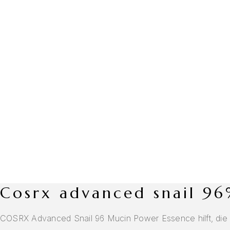
cosrx advanced snail 
COSRX Advanced Snail 96 Mucin Power Essence hilft, die Ha