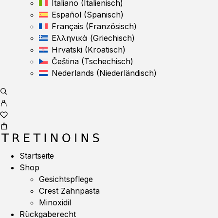
Italiano
(
Italienisch
)
Español
(
Spanisch
)
Français
(
Französisch
)
Ελληνικά
(
Griechisch
)
Hrvatski
(
Kroatisch
)
Čeština
(
Tschechisch
)
Nederlands
(
Niederländisch
)
Startseite
Shop
Gesichtspflege
Crest Zahnpasta
Minoxidil
Rückgaberecht