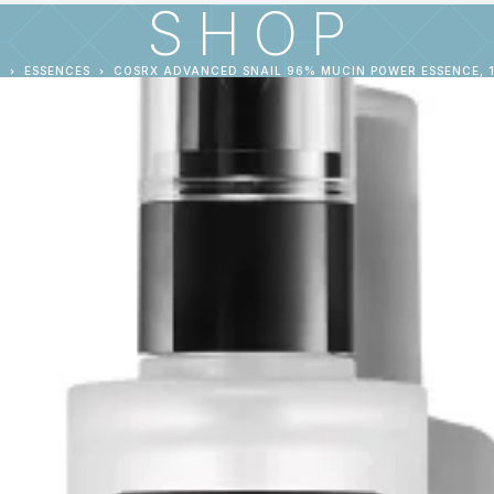
SHOP
E
ESSENCES
COSRX ADVANCED SNAIL 96% MUCIN POWER ESSENCE, 