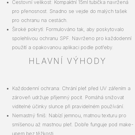
Cestovní velikost: Kompaktní 15ml tubička navržená
pro přenosnost. Snadno se vejde do malých tašek
pro ochranu na cestách.
Široké pokrytí: Formulováno tak, aby poskytovalo
spolehlivou ochranu SPF. Navrženo pro každodenní
použití a opakovanou aplikaci podle potřeby.
HLAVNÍ VÝHODY
Každodenní ochrana: Chrání pleť před UV zářením a
zároveň udržuje příjemný pocit. Pomáhá snižovat
viditelné účinky slunce při pravidelném používání.
Nemastný finiš: Nabízí jemnou, matnou texturu pro
smíšenou až mastnou pleť. Dobře funguje pod make-
upem bez těžkosti.