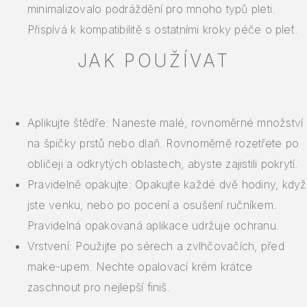
minimalizovalo podráždění pro mnoho typů pleti.
Přispívá k kompatibilitě s ostatními kroky péče o pleť.
JAK POUŽÍVAT
Aplikujte štědře: Naneste malé, rovnoměrné množství
na špičky prstů nebo dlaň. Rovnoměrně rozetřete po
obličeji a odkrytých oblastech, abyste zajistili pokrytí.
Pravidelně opakujte: Opakujte každé dvě hodiny, když
jste venku, nebo po pocení a osušení ručníkem.
Pravidelná opakovaná aplikace udržuje ochranu.
Vrstvení: Použijte po sérech a zvlhčovačích, před
make-upem. Nechte opalovací krém krátce
zaschnout pro nejlepší finiš.