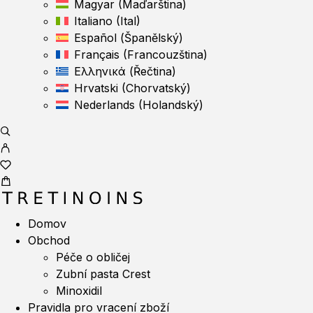
Magyar
(
Maďarština
)
Italiano
(
Ital
)
Español
(
Španělský
)
Français
(
Francouzština
)
Ελληνικά
(
Řečtina
)
Hrvatski
(
Chorvatský
)
Nederlands
(
Holandský
)
Domov
Obchod
Péče o obličej
Zubní pasta Crest
Minoxidil
Pravidla pro vracení zboží