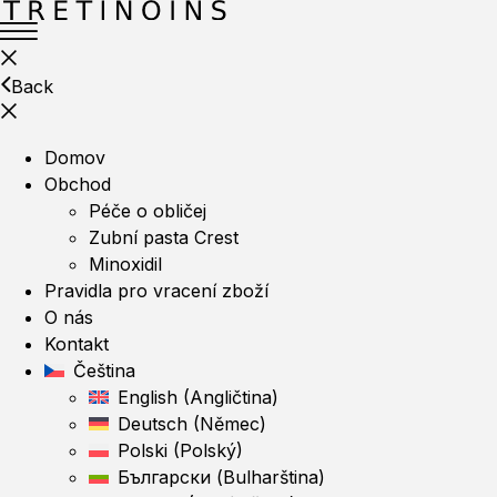
Back
Domov
Obchod
Péče o obličej
Zubní pasta Crest
Minoxidil
Pravidla pro vracení zboží
O nás
Kontakt
Čeština
English
(
Angličtina
)
Deutsch
(
Němec
)
Polski
(
Polský
)
Български
(
Bulharština
)