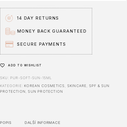
e
r
n
14 DAY RETURNS
a
t
MONEY BACK GUARANTEED
i
v
SECURE PAYMENTS
e
:
ADD TO WISHLIST
SKU:
PUR-SOFT-SUN-15ML
KATEGORIE:
KOREAN COSMETICS
,
SKINCARE
,
SPF & SUN
PROTECTION
,
SUN PROTECTION
POPIS
DALŠÍ INFORMACE