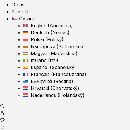
O nás
Kontakt
Čeština
English
(
Angličtina
)
Deutsch
(
Němec
)
Polski
(
Polský
)
Български
(
Bulharština
)
Magyar
(
Maďarština
)
Italiano
(
Ital
)
Español
(
Španělský
)
Français
(
Francouzština
)
Ελληνικά
(
Řečtina
)
Hrvatski
(
Chorvatský
)
Nederlands
(
Holandský
)