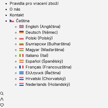
Pravidla pro vracení zboží
O nás
Kontakt
Čeština
English
(
Angličtina
)
Deutsch
(
Němec
)
Polski
(
Polský
)
Български
(
Bulharština
)
Magyar
(
Maďarština
)
Italiano
(
Ital
)
Español
(
Španělský
)
Français
(
Francouzština
)
Ελληνικά
(
Řečtina
)
Hrvatski
(
Chorvatský
)
Nederlands
(
Holandský
)