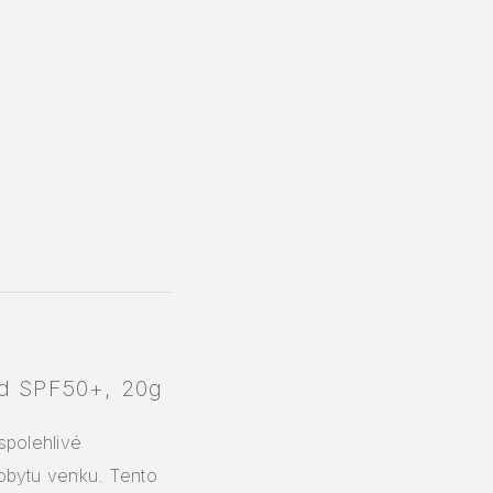
ld SPF50+, 20g
spolehlivé
obytu venku. Tento