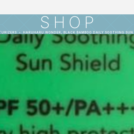
SHOP
TURIZERS
HARUHARU WONDER, BLACK BAMBOO DAILY SOOTHING SUN S