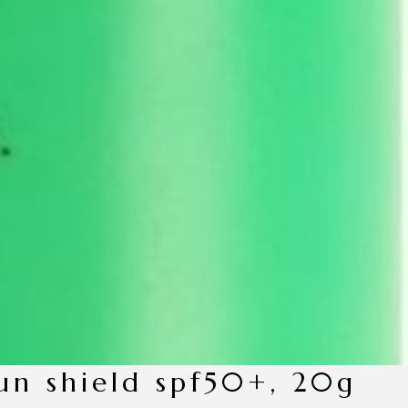
un shield spf50+, 20g