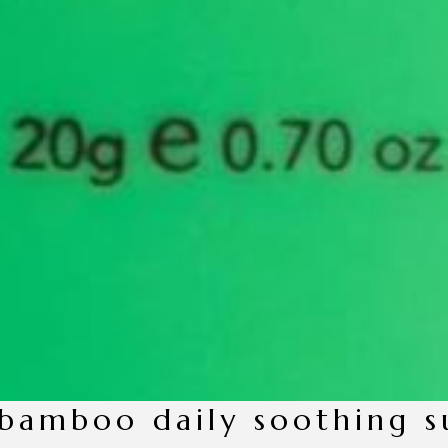
 bamboo daily soothing s