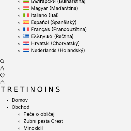
Български
(
Bulharština
)
Magyar
(
Maďarština
)
Italiano
(
Ital
)
Español
(
Španělský
)
Français
(
Francouzština
)
Ελληνικά
(
Řečtina
)
Hrvatski
(
Chorvatský
)
Nederlands
(
Holandský
)
Domov
Obchod
Péče o obličej
Zubní pasta Crest
Minoxidil