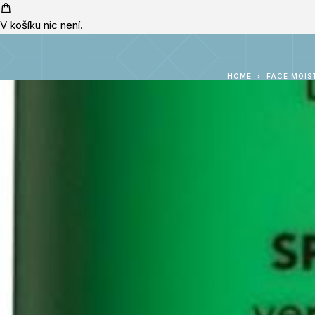
V košíku nic není.
HOME
FACE MOIS