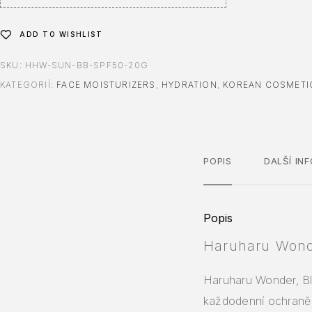
:
ADD TO WISHLIST
SKU:
HHW-SUN-BB-SPF50-20G
KATEGORIÍ:
FACE MOISTURIZERS
,
HYDRATION
,
KOREAN COSMETI
POPIS
DALŠÍ IN
Popis
Haruharu Wond
Haruharu Wonder, Bl
každodenní ochraně 