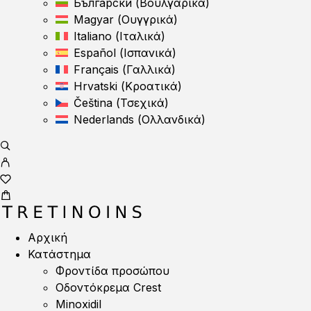
Български
(
Βουλγαρικά
)
Magyar
(
Ουγγρικά
)
Italiano
(
Ιταλικά
)
Español
(
Ισπανικά
)
Français
(
Γαλλικά
)
Hrvatski
(
Κροατικά
)
Čeština
(
Τσεχικά
)
Nederlands
(
Ολλανδικά
)
Αρχική
Κατάστημα
Φροντίδα προσώπου
Οδοντόκρεμα Crest
Minoxidil