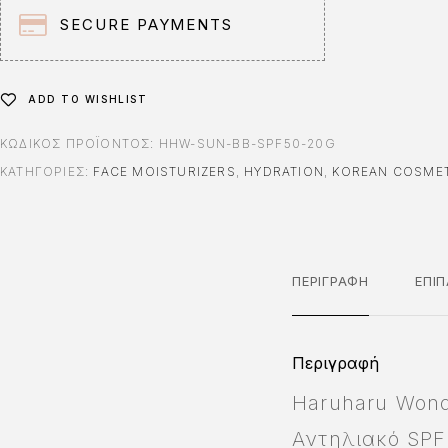
v
SECURE PAYMENTS
e
:
ADD TO WISHLIST
ΚΩΔΙΚΌΣ ΠΡΟΪΌΝΤΟΣ:
HHW-SUN-BB-SPF50-20G
ΚΑΤΗΓΟΡΊΕΣ:
FACE MOISTURIZERS
,
HYDRATION
,
KOREAN COSME
ΠΕΡΙΓΡΑΦΉ
ΕΠΙ
Περιγραφή
Haruharu Won
Αντηλιακό SPF