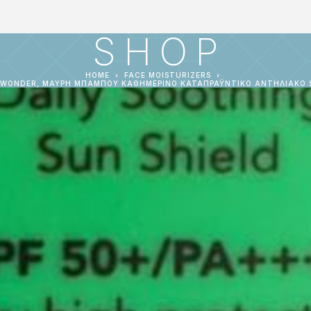
SHOP
HOME
FACE MOISTURIZERS
WONDER, ΜΑΎΡΗ ΜΠΑΜΠΟΎ ΚΑΘΗΜΕΡΙΝΌ ΚΑΤΑΠΡΑΫΝΤΙΚΌ ΑΝΤΗΛΙΑΚΌ S