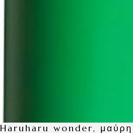
haruharu wonder, μαύρη μπαμπού καθημερινό καταπραϋντικό αντηλιακό