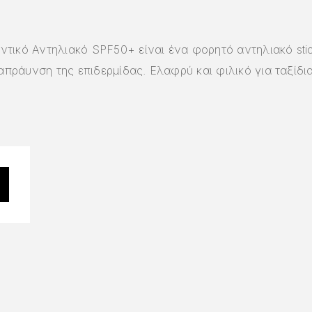
ικό Αντηλιακό SPF50+ είναι ένα φορητό αντηλιακό sti
πράυνση της επιδερμίδας. Ελαφρύ και φιλικό για ταξίδι