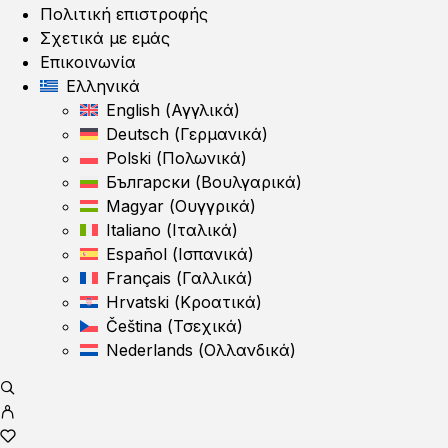
Πολιτική επιστροφής
Σχετικά με εμάς
Επικοινωνία
Ελληνικά
English
(
Αγγλικά
)
Deutsch
(
Γερμανικά
)
Polski
(
Πολωνικά
)
Български
(
Βουλγαρικά
)
Magyar
(
Ουγγρικά
)
Italiano
(
Ιταλικά
)
Español
(
Ισπανικά
)
Français
(
Γαλλικά
)
Hrvatski
(
Κροατικά
)
Čeština
(
Τσεχικά
)
Nederlands
(
Ολλανδικά
)