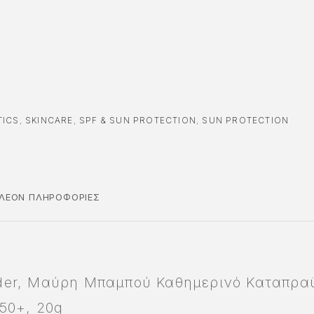
TICS
,
SKINCARE
,
SPF & SUN PROTECTION
,
SUN PROTECTION
ΠΛΈΟΝ ΠΛΗΡΟΦΟΡΊΕΣ
der, Μαύρη Μπαμπού Καθημερινό Καταπραϋ
50+, 20g