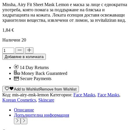
Missha, Airy Fit Sheet Mask Lemon е маска за лице с еднократна
употреба, която помага за поддържане на блясъка и
хидратацията на кожата. Леката есенция доставя освежаващи
хранителни вещества, извлечени от лимон, за revitaliziran вид.
1,84
€
Налични 20
Alternative:
Добавяне в количката
14 Day Returns
Money Back Guaranteed
Secure Payments
Add to Wishlist
Remove from Wishlist
Код:
mis-airy-msk-lemon
Категории:
Face Masks
,
Face Masks
,
Korean Cosmetics
,
Skincare
Описание
Допълнителна информация