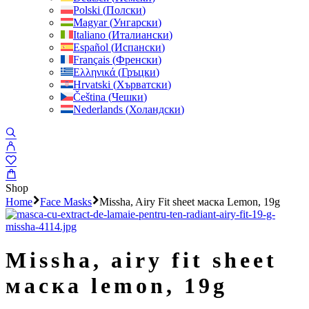
Polski
(
Полски
)
Magyar
(
Унгарски
)
Italiano
(
Италиански
)
Español
(
Испански
)
Français
(
Френски
)
Ελληνικά
(
Гръцки
)
Hrvatski
(
Хърватски
)
Čeština
(
Чешки
)
Nederlands
(
Холандски
)
Shop
Home
Face Masks
Missha, Airy Fit sheet маска Lemon, 19g
missha, airy fit sheet
маска lemon, 19g