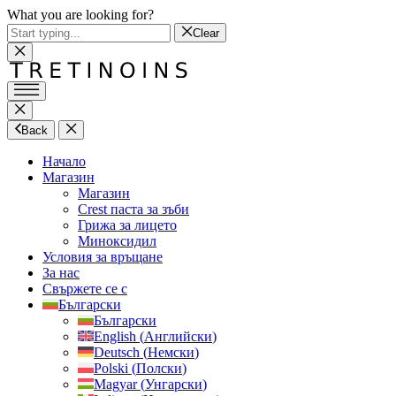
What you are looking for?
Clear
Back
Начало
Магазин
Магазин
Crest паста за зъби
Грижа за лицето
Миноксидил
Условия за връщане
За нас
Свържете се с
Български
Български
English
(
Английски
)
Deutsch
(
Немски
)
Polski
(
Полски
)
Magyar
(
Унгарски
)