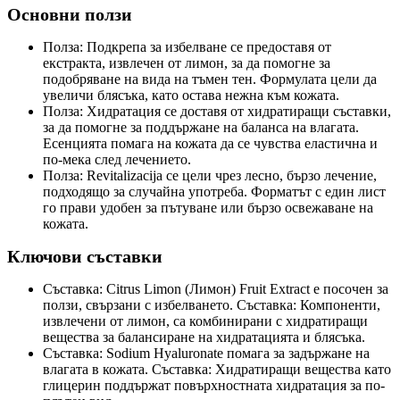
Основни ползи
Полза: Подкрепа за избелване се предоставя от
екстракта, извлечен от лимон, за да помогне за
подобряване на вида на тъмен тен. Формулата цели да
увеличи блясъка, като остава нежна към кожата.
Полза: Хидратация се доставя от хидратиращи съставки,
за да помогне за поддържане на баланса на влагата.
Есенцията помага на кожата да се чувства еластична и
по-мека след лечението.
Полза: Revitalizacija се цели чрез лесно, бързо лечение,
подходящо за случайна употреба. Форматът с един лист
го прави удобен за пътуване или бързо освежаване на
кожата.
Ключови съставки
Съставка: Citrus Limon (Лимон) Fruit Extract е посочен за
ползи, свързани с избелването. Съставка: Компоненти,
извлечени от лимон, са комбинирани с хидратиращи
вещества за балансиране на хидратацията и блясъка.
Съставка: Sodium Hyaluronate помага за задържане на
влагата в кожата. Съставка: Хидратиращи вещества като
глицерин поддържат повърхностната хидратация за по-