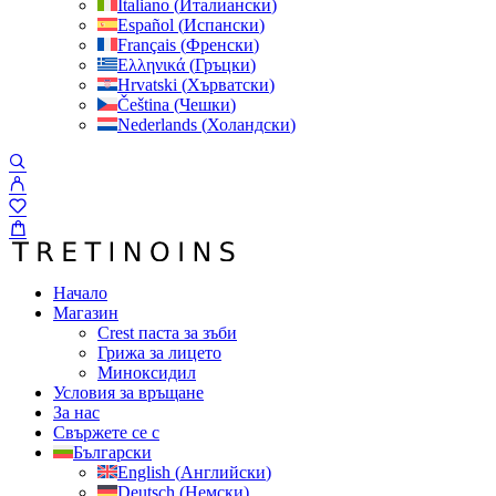
Italiano
(
Италиански
)
Español
(
Испански
)
Français
(
Френски
)
Ελληνικά
(
Гръцки
)
Hrvatski
(
Хърватски
)
Čeština
(
Чешки
)
Nederlands
(
Холандски
)
Начало
Магазин
Crest паста за зъби
Грижа за лицето
Миноксидил
Условия за връщане
За нас
Свържете се с
Български
English
(
Английски
)
Deutsch
(
Немски
)