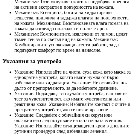
Механизъм: Този оклузивен контакт подобрява преноса
на активни екстракти в повърхността на кожата.
Механизъм: Есенцията, богата на хидратиращи
вещества, привлича и задържа влагата на повърхността
на кожата. Механизъм: Възстановената влага помага на
кожата да изглежда по-гладка и по-лъчезарна.
Механизъм: Компонентите, извлечени от лимон, целят
тъмен тен за по-светъл вид на кожата. Механизъм:
Комбинираните успокояващи агенти работят, за да
поддържат комфорт по време на нанасяне.
Указания за употреба
Указание: Използвайте на чиста, суха кожа като маска за
еднократна употреба, когато имате нужда от бързо
избелване или хидратация. Указание: Не оставяйте по-
дълго от препоръчаното, за да избегнете дразнене.
Указание: Подходяща за случайна употреба; направете
тест за чувствителност, ако имате чувствителна или
реактивна кожа. Указание: Избягвайте контакт с очите и
прекратете употребата, ако се появи дразнене.
Указание: Следвайте с обичайния си серум или
овлажнител след потупване на остатъчната есенция.
Указание: Използвайте слънцезащитен крем в дневните
рутинни процедури след избелващи лечения.