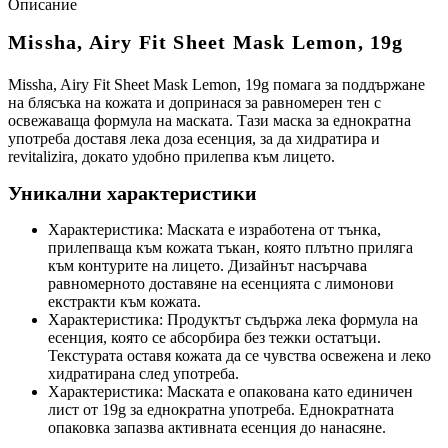
Описание
Missha, Airy Fit Sheet Mask Lemon, 19g
Missha, Airy Fit Sheet Mask Lemon, 19g помага за поддържане
на блясъка на кожата и допринася за равномерен тен с
освежаваща формула на маската. Тази маска за еднократна
употреба доставя лека доза есенция, за да хидратира и
revitalizira, докато удобно прилепва към лицето.
Уникални характеристики
Характеристика: Маската е изработена от тънка,
прилепваща към кожата тъкан, която плътно приляга
към контурите на лицето. Дизайнът насърчава
равномерното доставяне на есенцията с лимонови
екстракти към кожата.
Характеристика: Продуктът съдържа лека формула на
есенция, която се абсорбира без тежки остатъци.
Текстурата оставя кожата да се чувства освежена и леко
хидратирана след употреба.
Характеристика: Маската е опакована като единичен
лист от 19g за еднократна употреба. Еднократната
опаковка запазва активната есенция до нанасяне.