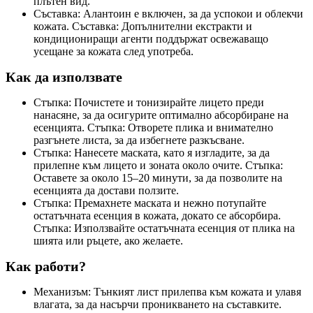
плътен вид.
Съставка: Алантоин е включен, за да успокои и облекчи
кожата. Съставка: Допълнителни екстракти и
кондициониращи агенти поддържат освежаващо
усещане за кожата след употреба.
Как да използвате
Стъпка: Почистете и тонизирайте лицето преди
нанасяне, за да осигурите оптимално абсорбиране на
есенцията. Стъпка: Отворете плика и внимателно
разгънете листа, за да избегнете разкъсване.
Стъпка: Нанесете маската, като я изгладите, за да
прилепне към лицето и зоната около очите. Стъпка:
Оставете за около 15–20 минути, за да позволите на
есенцията да достави ползите.
Стъпка: Премахнете маската и нежно потупайте
остатъчната есенция в кожата, докато се абсорбира.
Стъпка: Използвайте остатъчната есенция от плика на
шията или ръцете, ако желаете.
Как работи?
Механизъм: Тънкият лист прилепва към кожата и улавя
влагата, за да насърчи проникването на съставките.