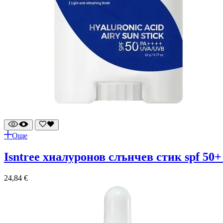
Още
isntree хиалуронов слънчев стик spf 50+
24,84
€