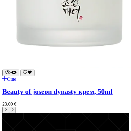
Още
beauty of joseon dynasty крем, 50ml
23,00
€