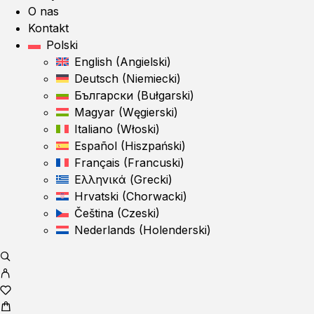
O nas
Kontakt
Polski
English
(
Angielski
)
Deutsch
(
Niemiecki
)
Български
(
Bułgarski
)
Magyar
(
Węgierski
)
Italiano
(
Włoski
)
Español
(
Hiszpański
)
Français
(
Francuski
)
Ελληνικά
(
Grecki
)
Hrvatski
(
Chorwacki
)
Čeština
(
Czeski
)
Nederlands
(
Holenderski
)