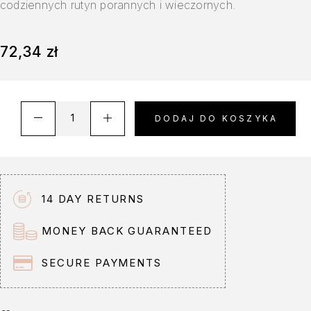
codziennych rutyn porannych i wieczornych.
72,34
zł
A
DODAJ DO KOSZYKA
l
t
e
r
n
14 DAY RETURNS
a
t
MONEY BACK GUARANTEED
i
v
SECURE PAYMENTS
e
: