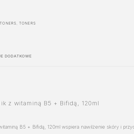
TONERS
,
TONERS
JE DODATKOWE
k z witaminą B5 + Bifidą, 120ml
taminą B5 + Bifidą, 120ml wspiera nawilżenie skóry i przy