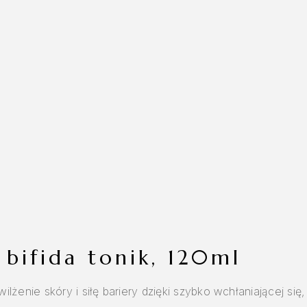
 bifida tonik, 120ml
enie skóry i siłę bariery dzięki szybko wchłaniającej się, k