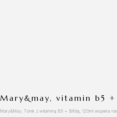
mary&may, vitamin b5 +
Mary&May, Tonik z witaminą B5 + Bifidą, 120ml wspiera nawilż