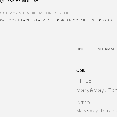
ADD TO WISHLIST
SKU:
MMY-VITB5-BIFIDA-TONER-120ML
KATEGORII:
FACE TREATMENTS
,
KOREAN COSMETICS
,
SKINCARE
,
OPIS
INFORMAC
Opis
TITLE
Mary&May, Toni
INTRO
Mary&May, Tonik z wi