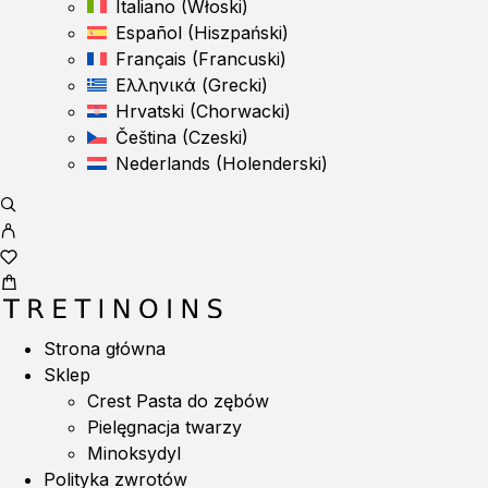
Italiano
(
Włoski
)
Español
(
Hiszpański
)
Français
(
Francuski
)
Ελληνικά
(
Grecki
)
Hrvatski
(
Chorwacki
)
Čeština
(
Czeski
)
Nederlands
(
Holenderski
)
Strona główna
Sklep
Crest Pasta do zębów
Pielęgnacja twarzy
Minoksydyl
Polityka zwrotów