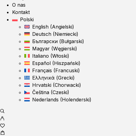
O nas
Kontakt
Polski
English
(
Angielski
)
Deutsch
(
Niemiecki
)
Български
(
Bułgarski
)
Magyar
(
Węgierski
)
Italiano
(
Włoski
)
Español
(
Hiszpański
)
Français
(
Francuski
)
Ελληνικά
(
Grecki
)
Hrvatski
(
Chorwacki
)
Čeština
(
Czeski
)
Nederlands
(
Holenderski
)