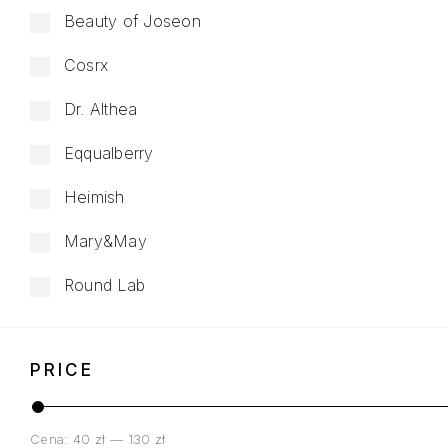
Beauty of Joseon
Cosrx
Dr. Althea
Eqqualberry
Heimish
Mary&May
Round Lab
PRICE
Cena:
40 zł
—
130 zł