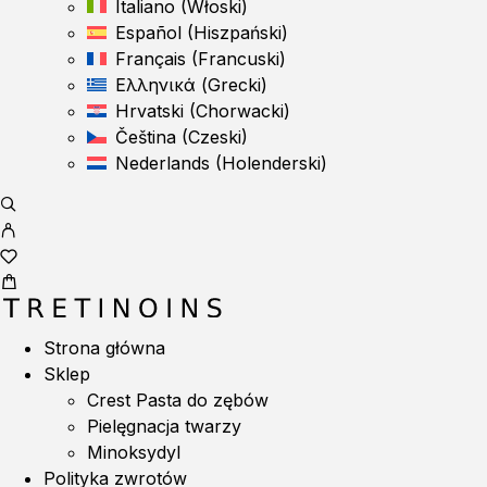
Italiano
(
Włoski
)
Español
(
Hiszpański
)
Français
(
Francuski
)
Ελληνικά
(
Grecki
)
Hrvatski
(
Chorwacki
)
Čeština
(
Czeski
)
Nederlands
(
Holenderski
)
Strona główna
Sklep
Crest Pasta do zębów
Pielęgnacja twarzy
Minoksydyl
Polityka zwrotów