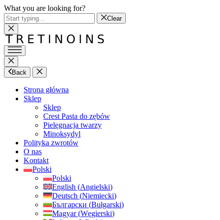
What you are looking for?
Clear
Back
Strona główna
Sklep
Sklep
Crest Pasta do zębów
Pielęgnacja twarzy
Minoksydyl
Polityka zwrotów
O nas
Kontakt
Polski
Polski
English
(
Angielski
)
Deutsch
(
Niemiecki
)
Български
(
Bułgarski
)
Magyar
(
Węgierski
)