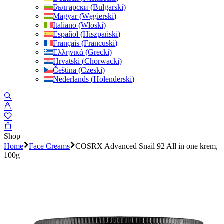
Български
(
Bułgarski
)
Magyar
(
Węgierski
)
Italiano
(
Włoski
)
Español
(
Hiszpański
)
Français
(
Francuski
)
Ελληνικά
(
Grecki
)
Hrvatski
(
Chorwacki
)
Čeština
(
Czeski
)
Nederlands
(
Holenderski
)
Shop
Home
Face Creams
COSRX Advanced Snail 92 All in one krem,
100g