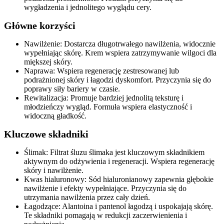
wygładzenia i jednolitego wyglądu cery.
Główne korzyści
Nawilżenie: Dostarcza długotrwałego nawilżenia, widocznie
wypełniając skórę. Krem wspiera zatrzymywanie wilgoci dla
miększej skóry.
Naprawa: Wspiera regenerację zestresowanej lub
podrażnionej skóry i łagodzi dyskomfort. Przyczynia się do
poprawy siły bariery w czasie.
Rewitalizacja: Promuje bardziej jednolitą teksturę i
młodzieńczy wygląd. Formuła wspiera elastyczność i
widoczną gładkość.
Kluczowe składniki
Ślimak: Filtrat śluzu ślimaka jest kluczowym składnikiem
aktywnym do odżywienia i regeneracji. Wspiera regenerację
skóry i nawilżenie.
Kwas hialuronowy: Sód hialuronianowy zapewnia głębokie
nawilżenie i efekty wypełniające. Przyczynia się do
utrzymania nawilżenia przez cały dzień.
Łagodzące: Alantoina i pantenol łagodzą i uspokajają skórę.
Te składniki pomagają w redukcji zaczerwienienia i