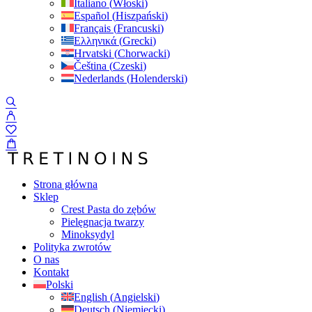
Italiano
(
Włoski
)
Español
(
Hiszpański
)
Français
(
Francuski
)
Ελληνικά
(
Grecki
)
Hrvatski
(
Chorwacki
)
Čeština
(
Czeski
)
Nederlands
(
Holenderski
)
Strona główna
Sklep
Crest Pasta do zębów
Pielęgnacja twarzy
Minoksydyl
Polityka zwrotów
O nas
Kontakt
Polski
English
(
Angielski
)
Deutsch
(
Niemiecki
)