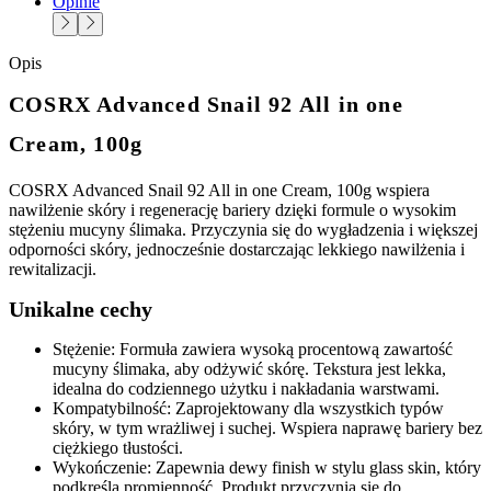
Opinie
Opis
COSRX Advanced Snail 92 All in one
Cream, 100g
COSRX Advanced Snail 92 All in one Cream, 100g wspiera
nawilżenie skóry i regenerację bariery dzięki formule o wysokim
stężeniu mucyny ślimaka. Przyczynia się do wygładzenia i większej
odporności skóry, jednocześnie dostarczając lekkiego nawilżenia i
rewitalizacji.
Unikalne cechy
Stężenie: Formuła zawiera wysoką procentową zawartość
mucyny ślimaka, aby odżywić skórę. Tekstura jest lekka,
idealna do codziennego użytku i nakładania warstwami.
Kompatybilność: Zaprojektowany dla wszystkich typów
skóry, w tym wrażliwej i suchej. Wspiera naprawę bariery bez
ciężkiego tłustości.
Wykończenie: Zapewnia dewy finish w stylu glass skin, który
podkreśla promienność. Produkt przyczynia się do