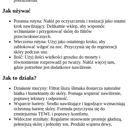
podrażnienia.
Jak używać
Poranna rutyna: Nałóż po oczyszczeniu i tonizacji jako ostatni
krok nawilżający. Delikatnie wklep, aby wspomóc
wchłanianie i przygotować skórę do filtrów
przeciwsłonecznych.
Wieczorna rutyna: Użyj jako ostatniego kroku, aby
zablokować wilgoć na noc. Przyczynia się do regeneracji
skóry podczas snu.
Ilość: Użyj ilości wielkości groszku do monety i
równomiernie rozprowadź po twarzy. Nałóż więcej tam,
gdzie potrzebne jest dodatkowe nawilżenie.
Jak to działa?
Działanie mucyny: Filtrat śluzu ślimaka dostarcza naturalne
białka i humektanty do skóry. Pomaga wspierać nawilżenie,
poprawę tekstury i odporność.
Wsparcie bariery: Środki nawilżające i łagodzące wzmacniają
ochronną barierę skóry. Formuła przyczynia się do
zmniejszenia TEWL i poprawy komfortu.
Widoczne rezultaty: Regularne stosowanie promuje gładszą,
pełniejszą skórę i jednolity ton. Produkt wspiera dewy,