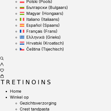
Polski
(
Pools
)
Български
(
Bulgaars
)
Magyar
(
Hongaars
)
Italiano
(
Italiaans
)
Español
(
Spaans
)
Français
(
Frans
)
Ελληνικά
(
Grieks
)
Hrvatski
(
Kroatisch
)
Čeština
(
Tsjechisch
)
Home
Winkel op
Gezichtsverzorging
Crest tandpasta