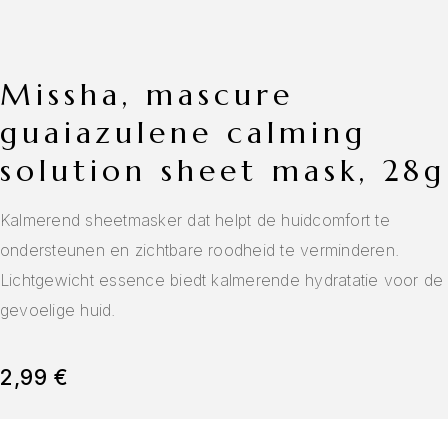
missha, mascure
guaiazulene calming
solution sheet mask, 28g
Kalmerend sheetmasker dat helpt de huidcomfort te
ondersteunen en zichtbare roodheid te verminderen.
Lichtgewicht essence biedt kalmerende hydratatie voor de
gevoelige huid.
2,99
€