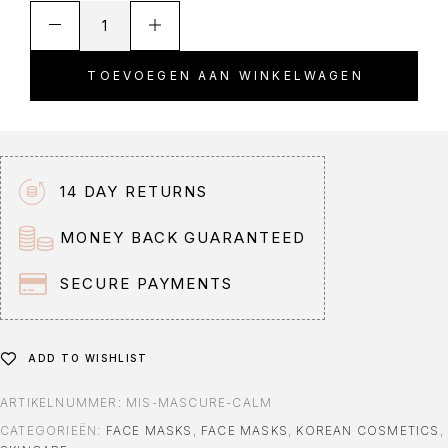
A
l
t
TOEVOEGEN AAN WINKELWAGEN
e
r
n
a
t
14 DAY RETURNS
i
v
MONEY BACK GUARANTEED
e
:
SECURE PAYMENTS
ADD TO WISHLIST
ARTIKELNUMMER:
MIS-MASCURE-CALM
CATEGORIEËN:
FACE MASKS
,
FACE MASKS
,
KOREAN COSMETICS
,