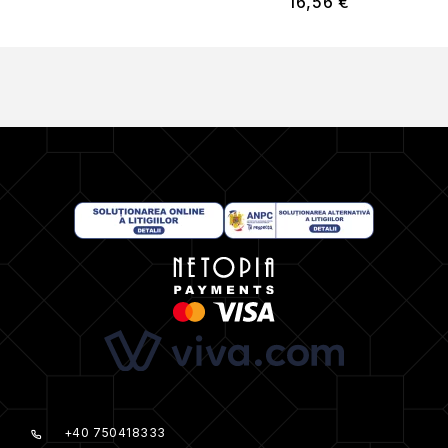
16,56
€
+40 750418333