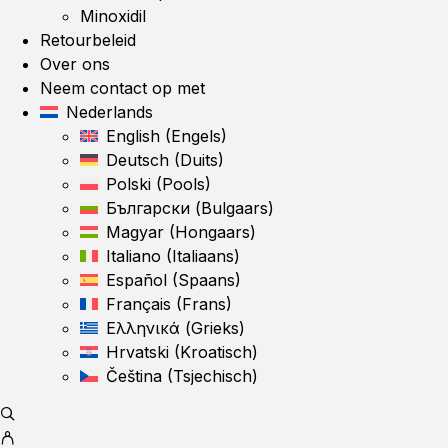
Minoxidil
Retourbeleid
Over ons
Neem contact op met
Nederlands
English
(
Engels
)
Deutsch
(
Duits
)
Polski
(
Pools
)
Български
(
Bulgaars
)
Magyar
(
Hongaars
)
Italiano
(
Italiaans
)
Español
(
Spaans
)
Français
(
Frans
)
Ελληνικά
(
Grieks
)
Hrvatski
(
Kroatisch
)
Čeština
(
Tsjechisch
)