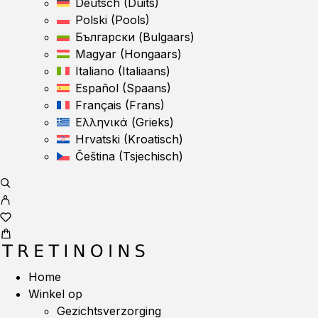
Deutsch
(
Duits
)
Polski
(
Pools
)
Български
(
Bulgaars
)
Magyar
(
Hongaars
)
Italiano
(
Italiaans
)
Español
(
Spaans
)
Français
(
Frans
)
Ελληνικά
(
Grieks
)
Hrvatski
(
Kroatisch
)
Čeština
(
Tsjechisch
)
Home
Winkel op
Gezichtsverzorging