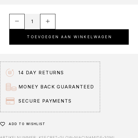
A
l
t
TOEVOEGEN AAN WINKELWAGEN
e
r
n
a
t
14 DAY RETURNS
i
v
MONEY BACK GUARANTEED
e
:
SECURE PAYMENTS
ADD TO WISHLIST
ARTIKELNUMMER:
KSECRET‑GLOW‑NIACINAMIDE‑30ML