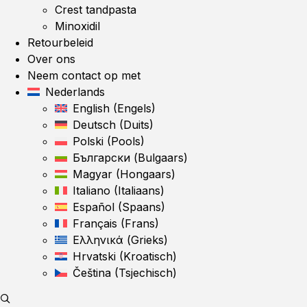
Crest tandpasta
Minoxidil
Retourbeleid
Over ons
Neem contact op met
Nederlands
English
(
Engels
)
Deutsch
(
Duits
)
Polski
(
Pools
)
Български
(
Bulgaars
)
Magyar
(
Hongaars
)
Italiano
(
Italiaans
)
Español
(
Spaans
)
Français
(
Frans
)
Ελληνικά
(
Grieks
)
Hrvatski
(
Kroatisch
)
Čeština
(
Tsjechisch
)