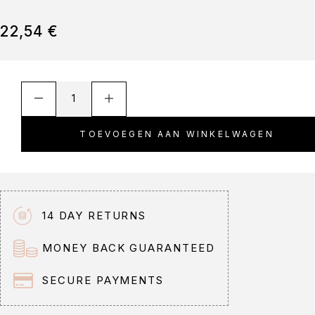
22,54
€
A
l
t
TOEVOEGEN AAN WINKELWAGEN
e
r
n
a
t
14 DAY RETURNS
i
v
MONEY BACK GUARANTEED
e
:
SECURE PAYMENTS