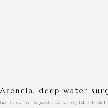
arencia, deep water su
Lichte verzachtende gezichtscrème die hydratatie herstelt 