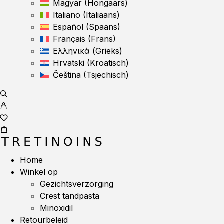
Magyar
(
Hongaars
)
Italiano
(
Italiaans
)
Español
(
Spaans
)
Français
(
Frans
)
Ελληνικά
(
Grieks
)
Hrvatski
(
Kroatisch
)
Čeština
(
Tsjechisch
)
Home
Winkel op
Gezichtsverzorging
Crest tandpasta
Minoxidil
Retourbeleid