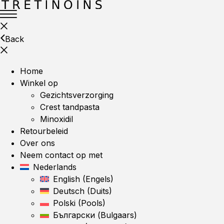
Back
Home
Winkel op
Gezichtsverzorging
Crest tandpasta
Minoxidil
Retourbeleid
Over ons
Neem contact op met
Nederlands
English
(
Engels
)
Deutsch
(
Duits
)
Polski
(
Pools
)
Български
(
Bulgaars
)