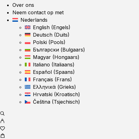
Over ons
Neem contact op met
Nederlands
English
(
Engels
)
Deutsch
(
Duits
)
Polski
(
Pools
)
Български
(
Bulgaars
)
Magyar
(
Hongaars
)
Italiano
(
Italiaans
)
Español
(
Spaans
)
Français
(
Frans
)
Ελληνικά
(
Grieks
)
Hrvatski
(
Kroatisch
)
Čeština
(
Tsjechisch
)