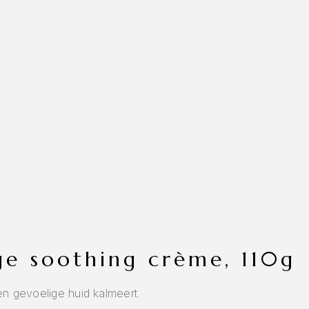
rge soothing crème, 110g
en gevoelige huid kalmeert.