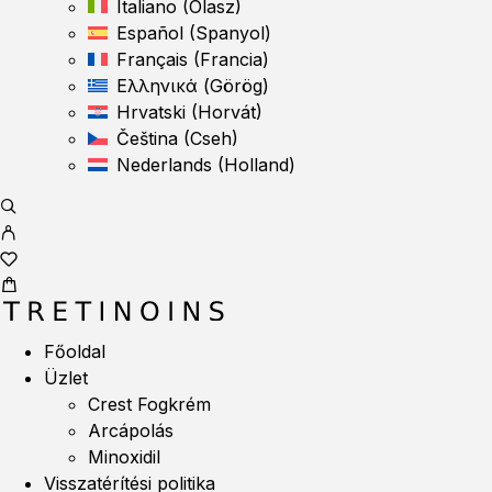
Italiano
(
Olasz
)
Español
(
Spanyol
)
Français
(
Francia
)
Ελληνικά
(
Görög
)
Hrvatski
(
Horvát
)
Čeština
(
Cseh
)
Nederlands
(
Holland
)
Főoldal
Üzlet
Crest Fogkrém
Arcápolás
Minoxidil
Visszatérítési politika