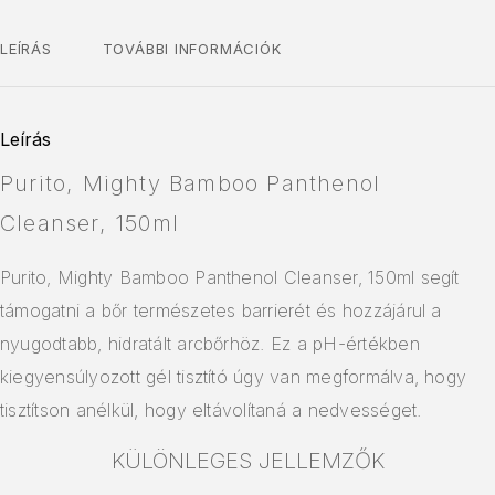
LEÍRÁS
TOVÁBBI INFORMÁCIÓK
Leírás
Purito, Mighty Bamboo Panthenol
Cleanser, 150ml
Purito, Mighty Bamboo Panthenol Cleanser, 150ml segít
támogatni a bőr természetes barrierét és hozzájárul a
nyugodtabb, hidratált arcbőrhöz. Ez a pH-értékben
kiegyensúlyozott gél tisztító úgy van megformálva, hogy
tisztítson anélkül, hogy eltávolítaná a nedvességet.
KÜLÖNLEGES JELLEMZŐK