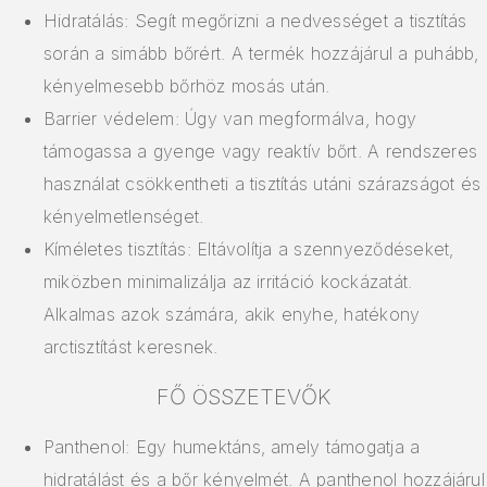
Hidratálás: Segít megőrizni a nedvességet a tisztítás
során a simább bőrért. A termék hozzájárul a puhább,
kényelmesebb bőrhöz mosás után.
Barrier védelem: Úgy van megformálva, hogy
támogassa a gyenge vagy reaktív bőrt. A rendszeres
használat csökkentheti a tisztítás utáni szárazságot és
kényelmetlenséget.
Kíméletes tisztítás: Eltávolítja a szennyeződéseket,
miközben minimalizálja az irritáció kockázatát.
Alkalmas azok számára, akik enyhe, hatékony
arctisztítást keresnek.
FŐ ÖSSZETEVŐK
Panthenol: Egy humektáns, amely támogatja a
hidratálást és a bőr kényelmét. A panthenol hozzájárul