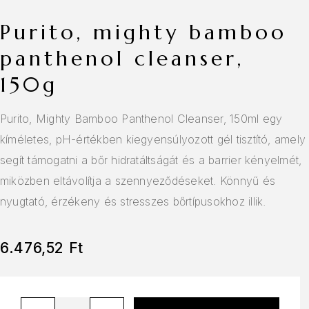
purito, mighty bamboo
panthenol cleanser,
150g
Purito, Mighty Bamboo Panthenol Cleanser, 150ml egy
kíméletes, pH-értékben kiegyensúlyozott gél tisztító, amely
segít támogatni a bőr hidratáltságát és a barrier kényelmét,
miközben eltávolítja a szennyeződéseket. Könnyű és
nyugtató, érzékeny és stresszes bőrtípusokhoz illik.
6.476,52
Ft