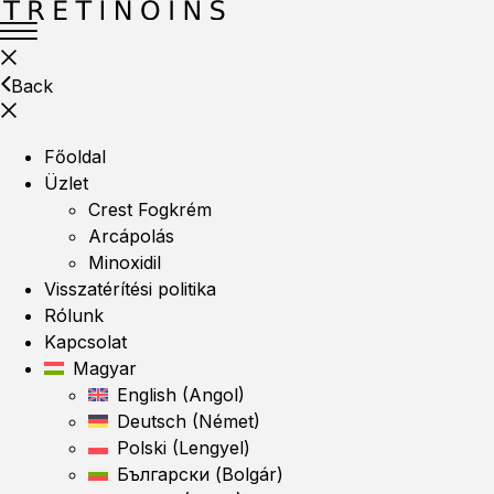
Back
Főoldal
Üzlet
Crest Fogkrém
Arcápolás
Minoxidil
Visszatérítési politika
Rólunk
Kapcsolat
Magyar
English
(
Angol
)
Deutsch
(
Német
)
Polski
(
Lengyel
)
Български
(
Bolgár
)