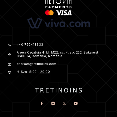
+40 750418333
Aleea Cetatuia 4, bl. M22, sc. 4, ap. 222, Bukarest,
060834, Romania, România
contact@tretinoins.com
H-Szo: 8:00 - 20:00