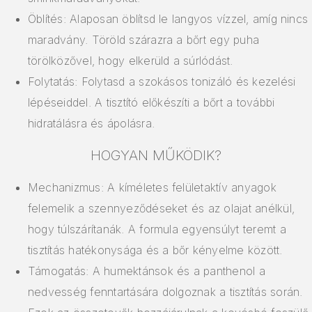
Öblítés: Alaposan öblítsd le langyos vízzel, amíg nincs
maradvány. Töröld szárazra a bőrt egy puha
törölközővel, hogy elkerüld a súrlódást.
Folytatás: Folytasd a szokásos tonizáló és kezelési
lépéseiddel. A tisztító előkészíti a bőrt a további
hidratálásra és ápolásra.
HOGYAN MŰKÖDIK?
Mechanizmus: A kíméletes felületaktív anyagok
felemelik a szennyeződéseket és az olajat anélkül,
hogy túlszárítanák. A formula egyensúlyt teremt a
tisztítás hatékonysága és a bőr kényelme között.
Támogatás: A humektánsok és a panthenol a
nedvesség fenntartására dolgoznak a tisztítás során.