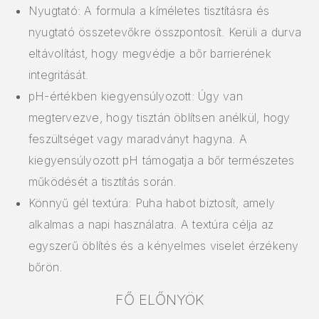
Nyugtató: A formula a kíméletes tisztításra és
nyugtató összetevőkre összpontosít. Kerüli a durva
eltávolítást, hogy megvédje a bőr barrierének
integritását.
pH-értékben kiegyensúlyozott: Úgy van
megtervezve, hogy tisztán öblítsen anélkül, hogy
feszültséget vagy maradványt hagyna. A
kiegyensúlyozott pH támogatja a bőr természetes
működését a tisztítás során.
Könnyű gél textúra: Puha habot biztosít, amely
alkalmas a napi használatra. A textúra célja az
egyszerű öblítés és a kényelmes viselet érzékeny
bőrön.
FŐ ELŐNYÖK