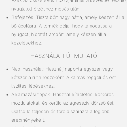
Ezek az összetevők hozzájárulnak a kevésbé feszülő,
nyugtatott érzéshez mosás után.
Befejezés: Tiszta bőrt hagy hátra, amely készen áll a
bőrápolásra. A termék célja, hogy támogassa a
nyugodt, hidratált arcbőrt, amely készen áll a
kezelésekhez.
HASZNÁLATI ÚTMUTATÓ
Napi használat: Használj naponta egyszer vagy
kétszer a rutin részeként. Alkalmas reggeli és esti
tisztítási lépésekhez.
Alkalmazási tippek: Használj kíméletes, körkörös
mozdulatokat, és kerüld az agresszív dörzsölést.
Öblítsd le teljesen és töröld szárazra a legjobb
eredményekért.