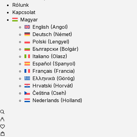
Rólunk
Kapcsolat
Magyar
English
(
Angol
)
Deutsch
(
Német
)
Polski
(
Lengyel
)
Български
(
Bolgár
)
Italiano
(
Olasz
)
Español
(
Spanyol
)
Français
(
Francia
)
Ελληνικά
(
Görög
)
Hrvatski
(
Horvát
)
Čeština
(
Cseh
)
Nederlands
(
Holland
)