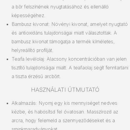
a bőr felszínének nyugtatásához és ellenálló
képességéhez.
Bambusz kivonat: Növényi kivonat, amelyet nyugtató
és antioxidáns tulajdonságai miatt választottak. A
bambusz kivonat támogatja a termék kíméletes,
helyreállító profilját.
Teafa levélolaj: Alacsony koncentrációban van jelen
tisztító tulajdonságai miatt. A teafaolaj segít fenntartani
a tiszta érzésű arcbőrt.
HASZNÁLATI ÚTMUTATÓ
Alkalmazás: Nyomj egy kis mennyiséget nedves
kézbe, és habosítsd fel óvatosan. Masszírozd az
arcra, hogy felemeld a szennyeződéseket és a
sminkmaradványokat.