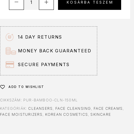
KOSÁRBA TESZEM
14 DAY RETURNS
MONEY BACK GUARANTEED
SECURE PAYMENTS
ADD TO WISHLIST
CIKKSZÁM:
PUR-BAMBOO-CLN-150ML
KATEGÓRIÁK:
CLEANSERS
,
FACE CLEANSING
,
FACE CREAMS
,
FACE MOISTURIZERS
,
KOREAN COSMETICS
,
SKINCARE