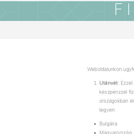
F
Weboldalunkon ügyfe
Utánvét
: Ezze
készpénzzel fiz
országokban ér
legyen:
Bulgária
Magyarország