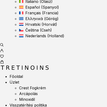
Italiano
(
Olasz
)
Español
(
Spanyol
)
Français
(
Francia
)
Ελληνικά
(
Görög
)
Hrvatski
(
Horvát
)
Čeština
(
Cseh
)
Nederlands
(
Holland
)
Főoldal
Üzlet
Crest Fogkrém
Arcápolás
Minoxidil
Visszatérítési politika