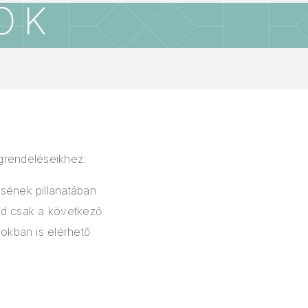
OK
grendeléseikhez:
sének pillanatában
mód csak a következő
okban is elérhető