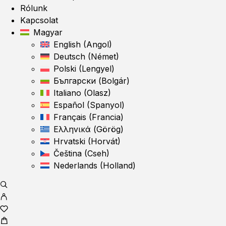
Rólunk
Kapcsolat
Magyar
English
(
Angol
)
Deutsch
(
Német
)
Polski
(
Lengyel
)
Български
(
Bolgár
)
Italiano
(
Olasz
)
Español
(
Spanyol
)
Français
(
Francia
)
Ελληνικά
(
Görög
)
Hrvatski
(
Horvát
)
Čeština
(
Cseh
)
Nederlands
(
Holland
)