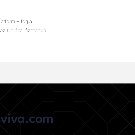
latform – fogja
az Ön által fizetendő