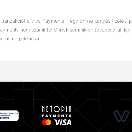
A tranzakciót a Viva Payments – egy online kártyás fizetési p
Payments nem számít fel Önnek semmilyen további díjat, így 
rnál megjelenő ár.