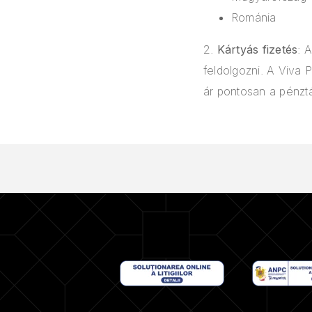
Románia
2.
Kártyás fizetés
: 
feldolgozni. A Viva 
ár pontosan a pénztá