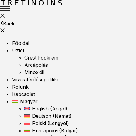
Back
Főoldal
Üzlet
Crest Fogkrém
Arcápolás
Minoxidil
Visszatérítési politika
Rólunk
Kapcsolat
Magyar
English
(
Angol
)
Deutsch
(
Német
)
Polski
(
Lengyel
)
Български
(
Bolgár
)