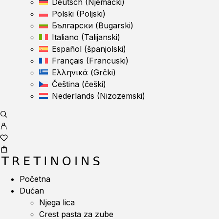
Deutsch
(
Njemački
)
Polski
(
Poljski
)
Български
(
Bugarski
)
Italiano
(
Talijanski
)
Español
(
španjolski
)
Français
(
Francuski
)
Ελληνικά
(
Grčki
)
Čeština
(
češki
)
Nederlands
(
Nizozemski
)
Početna
Dućan
Njega lica
Crest pasta za zube