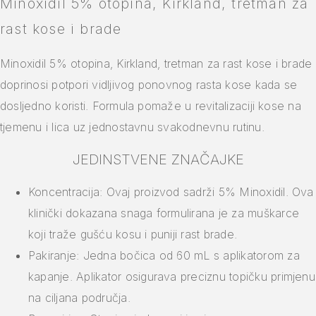
Minoxidil 5% otopina, Kirkland, tretman za
rast kose i brade
Minoxidil 5% otopina, Kirkland, tretman za rast kose i brade
doprinosi potpori vidljivog ponovnog rasta kose kada se
dosljedno koristi. Formula pomaže u revitalizaciji kose na
tjemenu i lica uz jednostavnu svakodnevnu rutinu.
JEDINSTVENE ZNAČAJKE
Koncentracija: Ovaj proizvod sadrži 5% Minoxidil. Ova
klinički dokazana snaga formulirana je za muškarce
koji traže gušću kosu i puniji rast brade.
Pakiranje: Jedna bočica od 60 mL s aplikatorom za
kapanje. Aplikator osigurava preciznu topičku primjenu
na ciljana područja.