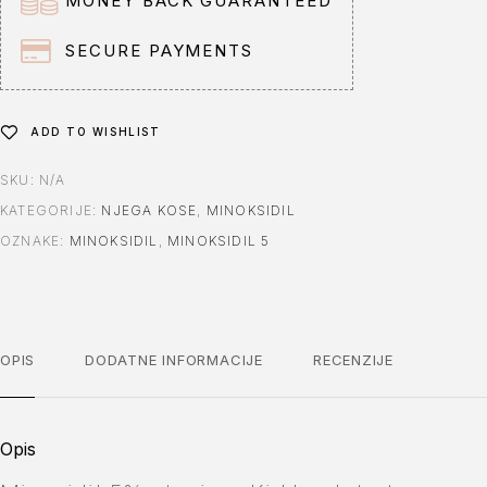
MONEY BACK GUARANTEED
a
t
SECURE PAYMENTS
i
v
e
ADD TO WISHLIST
:
SKU:
N/A
KATEGORIJE:
NJEGA KOSE
,
MINOKSIDIL
OZNAKE:
MINOKSIDIL
,
MINOKSIDIL 5
OPIS
DODATNE INFORMACIJE
RECENZIJE
Opis