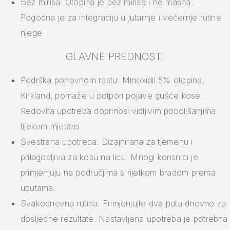
Bez mirisa: Otopina je bez mirisa i ne masna.
Pogodna je za integraciju u jutarnje i večernje rutine
njege.
GLAVNE PREDNOSTI
Podrška ponovnom rastu: Minoxidil 5% otopina,
Kirkland, pomaže u potpori pojave gušće kose.
Redovita upotreba doprinosi vidljivim poboljšanjima
tijekom mjeseci.
Svestrana upotreba: Dizajnirana za tjemenu i
prilagodljiva za kosu na licu. Mnogi korisnici je
primjenjuju na područjima s rijetkom bradom prema
uputama.
Svakodnevna rutina: Primjenjujte dva puta dnevno za
dosljedne rezultate. Nastavljena upotreba je potrebna