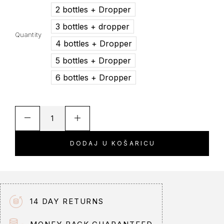
2 bottles + Dropper
3 bottles + dropper
Quantity
4 bottles + Dropper
5 bottles + Dropper
6 bottles + Dropper
DODAJ U KOŠARICU
A
l
t
e
14 DAY RETURNS
r
n