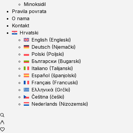
Minoksidil
Pravila povrata
O nama
Kontakt
Hrvatski
English
(
Engleski
)
Deutsch
(
Njemački
)
Polski
(
Poljski
)
Български
(
Bugarski
)
Italiano
(
Talijanski
)
Español
(
španjolski
)
Français
(
Francuski
)
Ελληνικά
(
Grčki
)
Čeština
(
češki
)
Nederlands
(
Nizozemski
)