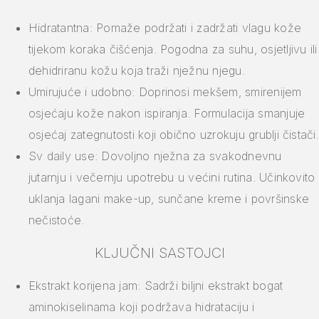
Hidratantna: Pomaže podržati i zadržati vlagu kože
tijekom koraka čišćenja. Pogodna za suhu, osjetljivu ili
dehidriranu kožu koja traži nježnu njegu.
Umirujuće i udobno: Doprinosi mekšem, smirenijem
osjećaju kože nakon ispiranja. Formulacija smanjuje
osjećaj zategnutosti koji obično uzrokuju grublji čistači.
Sv daily use: Dovoljno nježna za svakodnevnu
jutarnju i večernju upotrebu u većini rutina. Učinkovito
uklanja lagani make-up, sunčane kreme i površinske
nečistoće.
KLJUČNI SASTOJCI
Ekstrakt korijena jam: Sadrži biljni ekstrakt bogat
aminokiselinama koji podržava hidrataciju i