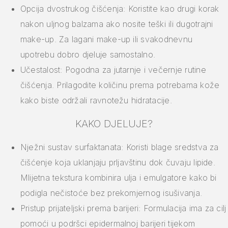
Opcija dvostrukog čišćenja: Koristite kao drugi korak
nakon uljnog balzama ako nosite teški ili dugotrajni
make-up. Za lagani make-up ili svakodnevnu
upotrebu dobro djeluje samostalno.
Učestalost: Pogodna za jutarnje i večernje rutine
čišćenja. Prilagodite količinu prema potrebama kože
kako biste održali ravnotežu hidratacije.
KAKO DJELUJE?
Nježni sustav surfaktanata: Koristi blage sredstva za
čišćenje koja uklanjaju prljavštinu dok čuvaju lipide.
Mlijetna tekstura kombinira ulja i emulgatore kako bi
podigla nečistoće bez prekomjernog isušivanja.
Pristup prijateljski prema barijeri: Formulacija ima za cilj
pomoći u podršci epidermalnoj barijeri tijekom