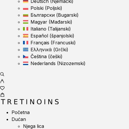
Deutsch
(
Njemački
)
Polski
(
Poljski
)
Български
(
Bugarski
)
Magyar
(
Mađarski
)
Italiano
(
Talijanski
)
Español
(
španjolski
)
Français
(
Francuski
)
Ελληνικά
(
Grčki
)
Čeština
(
češki
)
Nederlands
(
Nizozemski
)
Početna
Dućan
Njega lica