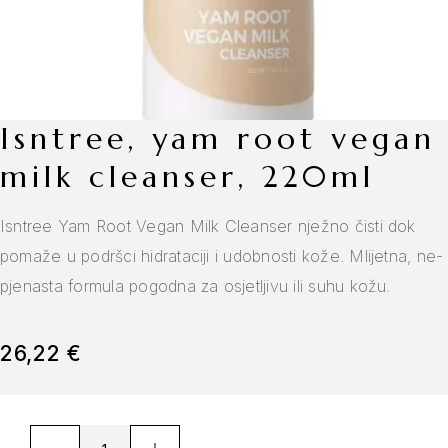
isntree, yam root vegan
milk cleanser, 220ml
Isntree Yam Root Vegan Milk Cleanser nježno čisti dok
pomaže u podršci hidrataciji i udobnosti kože. Mlijetna, ne-
pjenasta formula pogodna za osjetljivu ili suhu kožu.
26,22
€
A