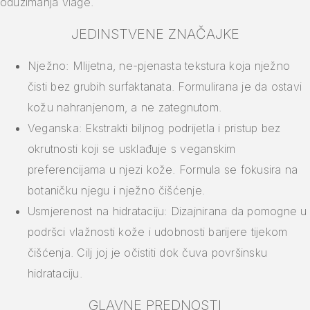
oduzimanja vlage.
JEDINSTVENE ZNAČAJKE
Nježno: Mlijetna, ne-pjenasta tekstura koja nježno
čisti bez grubih surfaktanata. Formulirana je da ostavi
kožu nahranjenom, a ne zategnutom.
Veganska: Ekstrakti biljnog podrijetla i pristup bez
okrutnosti koji se usklađuje s veganskim
preferencijama u njezi kože. Formula se fokusira na
botaničku njegu i nježno čišćenje.
Usmjerenost na hidrataciju: Dizajnirana da pomogne u
podršci vlažnosti kože i udobnosti barijere tijekom
čišćenja. Cilj joj je očistiti dok čuva površinsku
hidrataciju.
GLAVNE PREDNOSTI