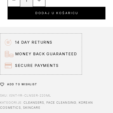
l
t
DODAJ U KOŠARICU
e
r
n
a
t
14 DAY RETURNS
i
v
MONEY BACK GUARANTEED
e
:
SECURE PAYMENTS
ADD TO WISHLIST
SKU:
ISNT-YR-CLNSER-220ML
KATEGORIJE:
CLEANSERS
,
FACE CLEANSING
,
KOREAN
COSMETICS
,
SKINCARE