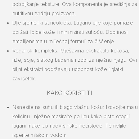
poboljšanje teksture. Ova komponenta je središnja za
nutritivnu tvrdnju proizvoda.
Ulje sjemenki suncokreta: Lagano ulje koje pomaže
održati lipide kože i minimizirati suhoću. Doprinosi
emolijensima u mliječnoj formuli za čišćenje.
Veganski kompleks: Mješavina ekstrakata kokosa,
riže, soje, slatkog badema i zobi za nježnu njegu. Ovi
biljni ekstrakti podržavaju udobnost kože i glatki
završetak.
KAKO KORISTITI
Nanesite na suhu ili blago vlažnu kožu: Izdvojite malu
količinu i nježno masirajte po licu kako biste otopili
lagani make-up i površinske nečistoće. Temeljito
isperite mlakom vodom.