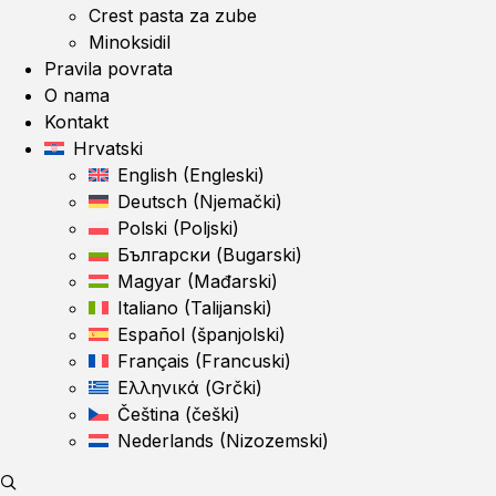
Crest pasta za zube
Minoksidil
Pravila povrata
O nama
Kontakt
Hrvatski
English
(
Engleski
)
Deutsch
(
Njemački
)
Polski
(
Poljski
)
Български
(
Bugarski
)
Magyar
(
Mađarski
)
Italiano
(
Talijanski
)
Español
(
španjolski
)
Français
(
Francuski
)
Ελληνικά
(
Grčki
)
Čeština
(
češki
)
Nederlands
(
Nizozemski
)