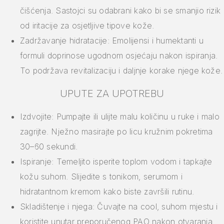
čišćenja. Sastojci su odabrani kako bi se smanjio rizik
od iritacije za osjetljive tipove kože.
Zadržavanje hidratacije: Emolijensi i humektanti u
formuli doprinose ugodnom osjećaju nakon ispiranja.
To podržava revitalizaciju i daljnje korake njege kože.
UPUTE ZA UPOTREBU
Izdvojite: Pumpajte ili ulijte malu količinu u ruke i malo
zagrijte. Nježno masirajte po licu kružnim pokretima
30–60 sekundi.
Ispiranje: Temeljito isperite toplom vodom i tapkajte
kožu suhom. Slijedite s tonikom, serumom i
hidratantnom kremom kako biste završili rutinu.
Skladištenje i njega: Čuvajte na cool, suhom mjestu i
koristite unutar preporučenog PAO nakon otvaranja.