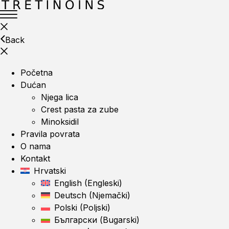
Back
Početna
Dućan
Njega lica
Crest pasta za zube
Minoksidil
Pravila povrata
O nama
Kontakt
Hrvatski
English
(
Engleski
)
Deutsch
(
Njemački
)
Polski
(
Poljski
)
Български
(
Bugarski
)