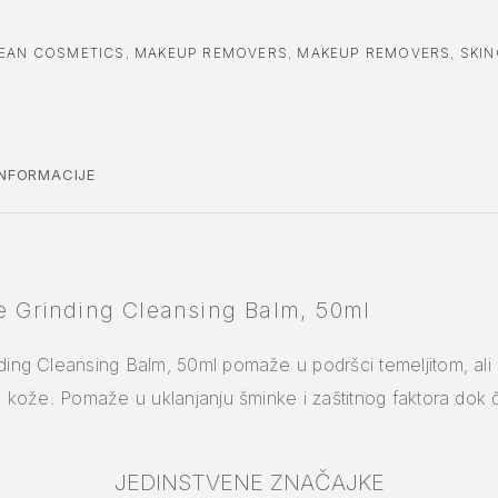
EAN COSMETICS
,
MAKEUP REMOVERS
,
MAKEUP REMOVERS
,
SKI
NFORMACIJE
re Grinding Cleansing Balm, 50ml
nding Cleansing Balm, 50ml pomaže u podršci temeljitom, al
ve kože. Pomaže u uklanjanju šminke i zaštitnog faktora dok 
JEDINSTVENE ZNAČAJKE