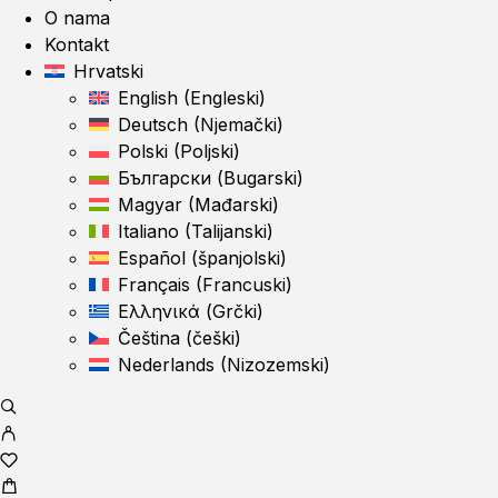
O nama
Kontakt
Hrvatski
English
(
Engleski
)
Deutsch
(
Njemački
)
Polski
(
Poljski
)
Български
(
Bugarski
)
Magyar
(
Mađarski
)
Italiano
(
Talijanski
)
Español
(
španjolski
)
Français
(
Francuski
)
Ελληνικά
(
Grčki
)
Čeština
(
češki
)
Nederlands
(
Nizozemski
)