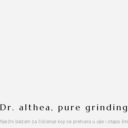
dr. althea, pure grindi
Nježni balzam za čišćenje koji se pretvara u ulje i otapa š