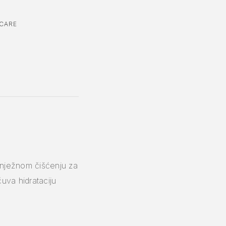
NCARE
i nježnom čišćenju za
čuva hidrataciju