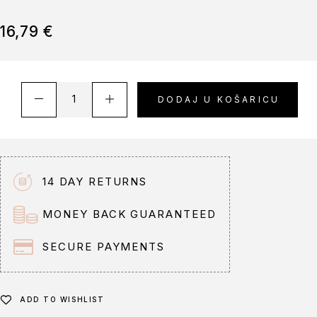
16,79
€
A
DODAJ U KOŠARICU
l
t
e
r
n
14 DAY RETURNS
a
t
MONEY BACK GUARANTEED
i
v
SECURE PAYMENTS
e
:
ADD TO WISHLIST