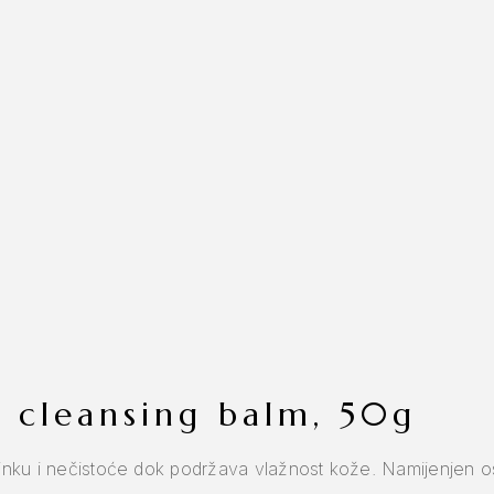
ng cleansing balm, 50g
minku i nečistoće dok podržava vlažnost kože. Namijenjen osj