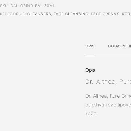
SKU:
DAL-GRIND-BAL-50ML
KATEGORIJE:
CLEANSERS
,
FACE CLEANSING
,
FACE CREAMS
,
KOR
OPIS
DODATNE I
Opis
Dr. Althea, Pu
Dr. Althea, Pure Gri
osjetljivu i sve tipo
kože.