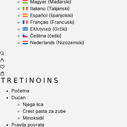
Magyar
(
Mađarski
)
Italiano
(
Talijanski
)
Español
(
španjolski
)
Français
(
Francuski
)
Ελληνικά
(
Grčki
)
Čeština
(
češki
)
Nederlands
(
Nizozemski
)
Početna
Dućan
Njega lica
Crest pasta za zube
Minoksidil
Pravila povrata