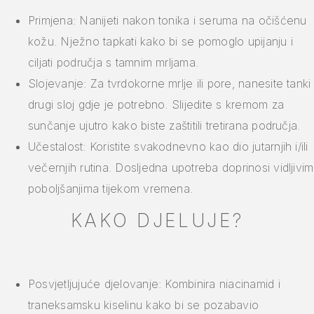
Primjena: Nanijeti nakon tonika i seruma na očišćenu
kožu. Nježno tapkati kako bi se pomoglo upijanju i
ciljati područja s tamnim mrljama.
Slojevanje: Za tvrdokorne mrlje ili pore, nanesite tanki
drugi sloj gdje je potrebno. Slijedite s kremom za
sunčanje ujutro kako biste zaštitili tretirana područja.
Učestalost: Koristite svakodnevno kao dio jutarnjih i/ili
večernjih rutina. Dosljedna upotreba doprinosi vidljivim
poboljšanjima tijekom vremena.
KAKO DJELUJE?
Posvjetljujuće djelovanje: Kombinira niacinamid i
traneksamsku kiselinu kako bi se pozabavio