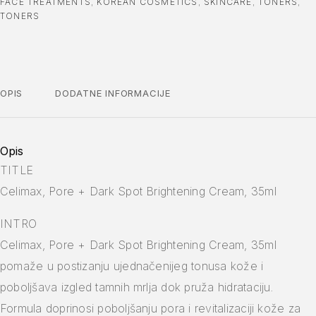
FACE TREATMENTS
,
KOREAN COSMETICS
,
SKINCARE
,
TONERS
,
TONERS
OPIS
DODATNE INFORMACIJE
Opis
TITLE
Celimax, Pore + Dark Spot Brightening Cream, 35ml
INTRO
Celimax, Pore + Dark Spot Brightening Cream, 35ml
pomaže u postizanju ujednačenijeg tonusa kože i
poboljšava izgled tamnih mrlja dok pruža hidrataciju.
Formula doprinosi poboljšanju pora i revitalizaciji kože za