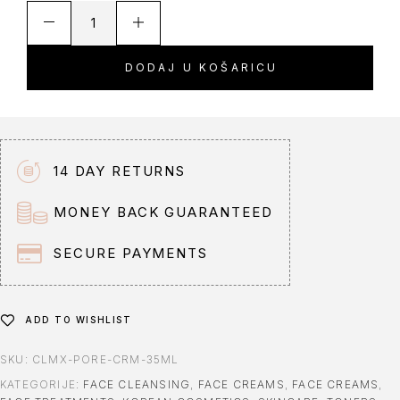
A
l
t
DODAJ U KOŠARICU
e
r
n
a
t
14 DAY RETURNS
i
v
MONEY BACK GUARANTEED
e
:
SECURE PAYMENTS
ADD TO WISHLIST
SKU:
CLMX-PORE-CRM-35ML
KATEGORIJE:
FACE CLEANSING
,
FACE CREAMS
,
FACE CREAMS
,