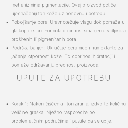
mehanizmima pigmentacije. Ovaj proizvod potiče
ujednačeniji ton kože uz ponovnu upotrebu.
Poboljšanje pora: Uravnotežuje vlagu dok pomaže u
glatkoj teksturi. Formula doprinosi smanjenju vidljivosti
proširenih ili pigmeniranih pora.
Podrška barijeri: Uključuje ceramide i humektante za
jačanje otpornosti kože. To doprinosi hidrataciji i
pomaže održavanju prednosti proizvoda.
UPUTE ZA UPOTREBU
Korak 1: Nakon čišćenja i toniziranja, izdvojite količinu
veličine graška. Nježno rasporedite po
problematičnim područjima i pustite da se upije.