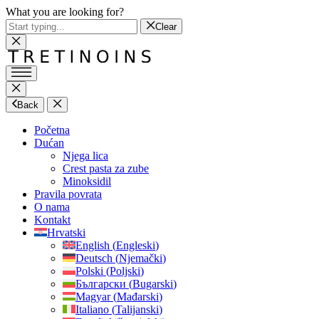
What you are looking for?
Clear
Back
Početna
Dućan
Njega lica
Crest pasta za zube
Minoksidil
Pravila povrata
O nama
Kontakt
Hrvatski
English
(
Engleski
)
Deutsch
(
Njemački
)
Polski
(
Poljski
)
Български
(
Bugarski
)
Magyar
(
Mađarski
)
Italiano
(
Talijanski
)