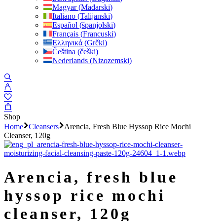
Magyar
(
Mađarski
)
Italiano
(
Talijanski
)
Español
(
španjolski
)
Français
(
Francuski
)
Ελληνικά
(
Grčki
)
Čeština
(
češki
)
Nederlands
(
Nizozemski
)
Shop
Home
Cleansers
Arencia, Fresh Blue Hyssop Rice Mochi
Cleanser, 120g
arencia, fresh blue
hyssop rice mochi
cleanser, 120g