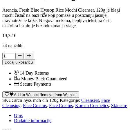
Arencia, Fresh Blue Hyssop Rice Mochi Cleanser, 120g je blagi
mochi čistač na bazi riže koji pomaže u postizanju jasnije,
uravnotežene kože. Njegova mekana, ljepljiva tekstura čisti,
eksfolira i smiruje bez oduzimanja vlage.
19,32
€
24 na zalihi
Dodaj u košaricu
14 Day Returns
Money Back Guaranteed
Secure Payments
Add to Wishlist
Remove from Wishlist
SKU:
arcn-hyss-mch-cln-120g
Kategorije:
Cleansers
,
Face
Cleansing
,
Face Creams
,
Face Creams
,
Korean Cosmetics
,
Skincare
Opis
Dodatne informacije