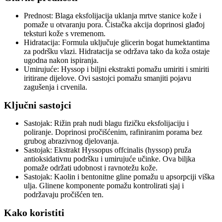
Prednost: Blaga eksfolijacija uklanja mrtve stanice kože i
pomaže u otvaranju pora. Čistačka akcija doprinosi glađoj
teksturi kože s vremenom.
Hidratacija: Formula uključuje glicerin bogat humektantima
za podršku vlazi. Hidratacija se održava tako da koža ostaje
ugodna nakon ispiranja.
Umirujuće: Hyssop i biljni ekstrakti pomažu umiriti i smiriti
iritirane dijelove. Ovi sastojci pomažu smanjiti pojavu
zagušenja i crvenila.
Ključni sastojci
Sastojak: Rižin prah nudi blagu fizičku eksfolijaciju i
poliranje. Doprinosi pročišćenim, rafiniranim porama bez
grubog abrazivnog djelovanja.
Sastojak: Ekstrakt Hyssopus offcinalis (hyssop) pruža
antioksidativnu podršku i umirujuće učinke. Ova biljka
pomaže održati udobnost i ravnotežu kože.
Sastojak: Kaolin i bentonitne gline pomažu u apsorpciji viška
ulja. Glinene komponente pomažu kontrolirati sjaj i
podržavaju pročišćen ten.
Kako koristiti