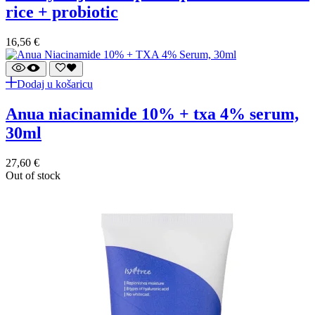
rice + probiotic
16,56
€
Dodaj u košaricu
anua niacinamide 10% + txa 4% serum,
30ml
27,60
€
Out of stock