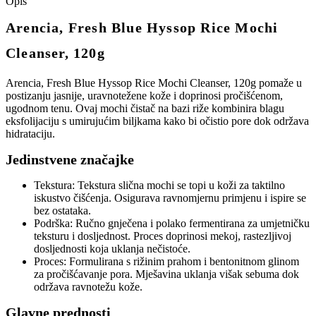
Opis
Arencia, Fresh Blue Hyssop Rice Mochi
Cleanser, 120g
Arencia, Fresh Blue Hyssop Rice Mochi Cleanser, 120g pomaže u
postizanju jasnije, uravnotežene kože i doprinosi pročišćenom,
ugodnom tenu. Ovaj mochi čistač na bazi riže kombinira blagu
eksfolijaciju s umirujućim biljkama kako bi očistio pore dok održava
hidrataciju.
Jedinstvene značajke
Tekstura: Tekstura slična mochi se topi u koži za taktilno
iskustvo čišćenja. Osigurava ravnomjernu primjenu i ispire se
bez ostataka.
Podrška: Ručno gnječena i polako fermentirana za umjetničku
teksturu i dosljednost. Proces doprinosi mekoj, rastezljivoj
dosljednosti koja uklanja nečistoće.
Proces: Formulirana s rižinim prahom i bentonitnom glinom
za pročišćavanje pora. Mješavina uklanja višak sebuma dok
održava ravnotežu kože.
Glavne prednosti