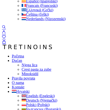
Español
(
španjolski
)
Français
(
Francuski
)
Ελληνικά
(
Grčki
)
Čeština
(
češki
)
Nederlands
(
Nizozemski
)
Početna
Dućan
Njega lica
Crest pasta za zube
Minoksidil
Pravila povrata
O nama
Kontakt
Hrvatski
English
(
Engleski
)
Deutsch
(
Njemački
)
Polski
(
Poljski
)
Български
(
Bugarski
)