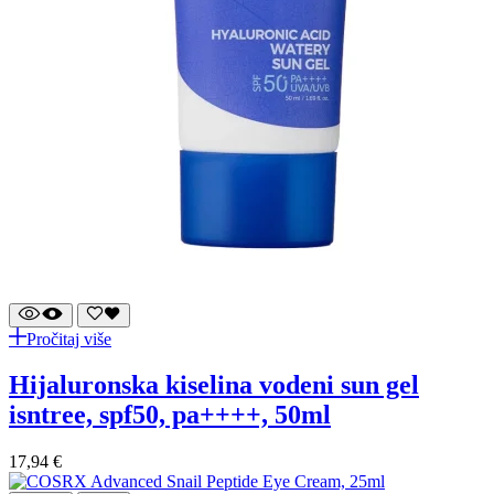
Pročitaj više
hijaluronska kiselina vodeni sun gel
isntree, spf50, pa++++, 50ml
17,94
€