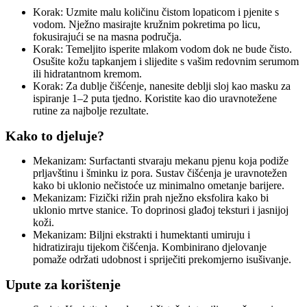
Korak: Uzmite malu količinu čistom lopaticom i pjenite s
vodom. Nježno masirajte kružnim pokretima po licu,
fokusirajući se na masna područja.
Korak: Temeljito isperite mlakom vodom dok ne bude čisto.
Osušite kožu tapkanjem i slijedite s vašim redovnim serumom
ili hidratantnom kremom.
Korak: Za dublje čišćenje, nanesite deblji sloj kao masku za
ispiranje 1–2 puta tjedno. Koristite kao dio uravnotežene
rutine za najbolje rezultate.
Kako to djeluje?
Mekanizam: Surfactanti stvaraju mekanu pjenu koja podiže
prljavštinu i šminku iz pora. Sustav čišćenja je uravnotežen
kako bi uklonio nečistoće uz minimalno ometanje barijere.
Mekanizam: Fizički rižin prah nježno eksfolira kako bi
uklonio mrtve stanice. To doprinosi glađoj teksturi i jasnijoj
koži.
Mekanizam: Biljni ekstrakti i humektanti umiruju i
hidratiziraju tijekom čišćenja. Kombinirano djelovanje
pomaže održati udobnost i spriječiti prekomjerno isušivanje.
Upute za korištenje