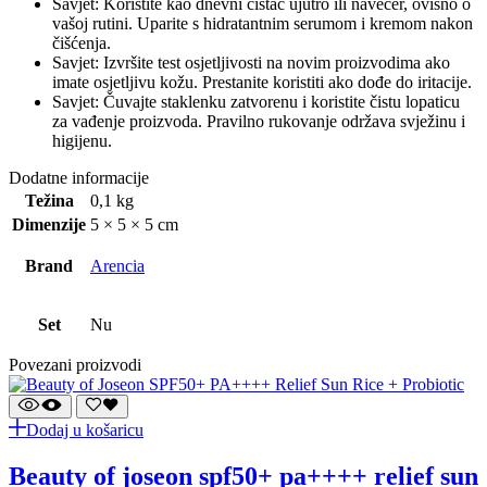
Savjet: Koristite kao dnevni čistač ujutro ili navečer, ovisno o
vašoj rutini. Uparite s hidratantnim serumom i kremom nakon
čišćenja.
Savjet: Izvršite test osjetljivosti na novim proizvodima ako
imate osjetljivu kožu. Prestanite koristiti ako dođe do iritacije.
Savjet: Čuvajte staklenku zatvorenu i koristite čistu lopaticu
za vađenje proizvoda. Pravilno rukovanje održava svježinu i
higijenu.
Dodatne informacije
Težina
0,1 kg
Dimenzije
5 × 5 × 5 cm
Brand
Arencia
Set
Nu
Povezani proizvodi
Dodaj u košaricu
beauty of joseon spf50+ pa++++ relief sun