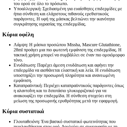
του ορού σε όλο το πρόσωπο.
Υποαλλεργική: Σχεδιασμένη για ευαίσθητες επιδερμίδες με
ήπια σύνθεση και ελάχιστους πιθανούς ερεθιστικούς
παράγοντες. Η υφή της μάσκας βελτιώνει την ικανότητα
συγκράτησης υγρασίας της επιδερμίδας.
Κύρια οφέλη
Λάμψη: Η μάσκα προσώπου Missha, Mascure Glutathione,
28ml προάγει μια πιο φωτεινή εμφάνιση της επιδερμίδας. Η
τακτική χρήση μπορεί να συμβάλλει σε έναν πιο ομοιόμορφο
τόνο.
Ενυδάτωση: Παρέχει άμεση ενυδάτωση και αφήνει την
επιδερμίδα να αισθάνεται ελαστική και λεία. Η ενυδάτωση
υποστηρίζει την προσωρινή πληρότητα και ανανεωμένη
εμφάνιση.
Καταπραϋντική: Περιέχει καταπραϋντικούς παράγοντες όπως
η αλαντοΐνη και το διποτάσιο γλυκυρριζινικό για να
ανακουφίζει την επιδερμίδα. Η σύνθεση στοχεύει στη
μείωση της προσωρινής ερυθρότητας μετά την εφαρμογή.
Κύρια συστατικά
Γλουταθειόνη: Ένα βασικό συστατικό φωτεινότητας που
περιλαμβάνεται στον ορό. Δουλεύει σε συνεργασία με τη