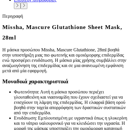
Περιγραφή
Missha, Mascure Glutathione Sheet Mask,
28ml
Η μάσκα προσώπου Missha, Mascure Glutathione, 28ml βοηθά
στην υποστήριξη μιας πιο φωτεινής και ομοιόμορφης επιδερμίδας
ενώ προσφέρει ενυδάτωση. Η μάσκα μίας χρήσης συμβάλλει στην
αναζωογόνηση της επιδερμίδας και σε μια ανανεωμένη εμφάνιση
μετά από μία εφαρμογή.
Μοναδικά χαρακτηριστικά
Φωτεινότητα: Αυτή η μάσκα προσώπου περιέχει
γλουταθειόνη και νιασιναμίδη που έχουν σχεδιαστεί για να
ενισχύουν τη λάμψη της επιδερμίδας. Η ελαφριά βάση ορού
βοηθά στην ταχεία απορρόφηση των δραστικών συστατικών
από την επιδερμίδα.
Ενυδάτωση: Εμπλουτισμένη με υγραντικά όπως η γλυκερίνη
και το νάτριο υαλουρονικό για να κλειδώσει την υγρασία. Η
μορφή της μάσκας υποστηρίζει την ομοιόμορφη κατανομή