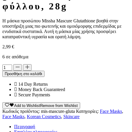
φύλλου, 28g
Η μάσκα προσώπου Missha Mascure Glutathione βοηθά στην
υποστήριξη μιας πιο φωτεινής και ομοιόμορφης επιδερμίδας με
ενυδατικά συστατικά. Αυτή η μάσκα μίας χρήσης προσφέρει
καταπραϋντική υγρασία και ορατή λάμψη.
2,99
€
6 σε απόθεμα
Alternative:
Προσθήκη στο καλάθι
14 Day Returns
Money Back Guaranteed
Secure Payments
Add to Wishlist
Remove from Wishlist
Κωδικός προϊόντος:
mis-mascure-gluta
Κατηγορίες:
Face Masks
,
Face Masks
,
Korean Cosmetics
,
Skincare
Περιγραφή
Επιπλέον πληροφορίες