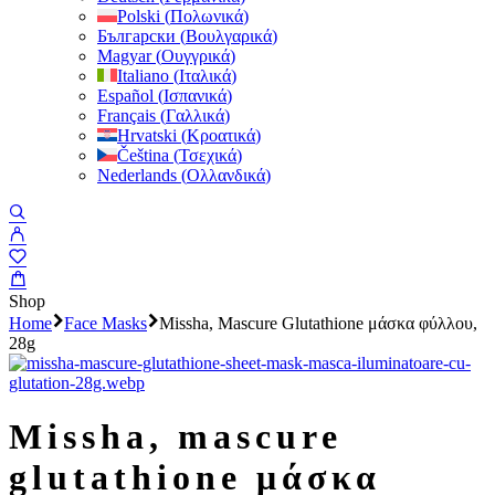
Polski
(
Πολωνικά
)
Български
(
Βουλγαρικά
)
Magyar
(
Ουγγρικά
)
Italiano
(
Ιταλικά
)
Español
(
Ισπανικά
)
Français
(
Γαλλικά
)
Hrvatski
(
Κροατικά
)
Čeština
(
Τσεχικά
)
Nederlands
(
Ολλανδικά
)
Shop
Home
Face Masks
Missha, Mascure Glutathione μάσκα φύλλου,
28g
missha, mascure
glutathione μάσκα