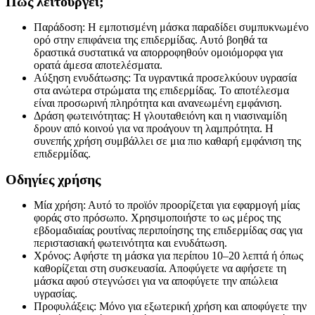
Πώς λειτουργεί;
Παράδοση: Η εμποτισμένη μάσκα παραδίδει συμπυκνωμένο
ορό στην επιφάνεια της επιδερμίδας. Αυτό βοηθά τα
δραστικά συστατικά να απορροφηθούν ομοιόμορφα για
ορατά άμεσα αποτελέσματα.
Αύξηση ενυδάτωσης: Τα υγραντικά προσελκύουν υγρασία
στα ανώτερα στρώματα της επιδερμίδας. Το αποτέλεσμα
είναι προσωρινή πληρότητα και ανανεωμένη εμφάνιση.
Δράση φωτεινότητας: Η γλουταθειόνη και η νιασιναμίδη
δρουν από κοινού για να προάγουν τη λαμπρότητα. Η
συνεπής χρήση συμβάλλει σε μια πιο καθαρή εμφάνιση της
επιδερμίδας.
Οδηγίες χρήσης
Μία χρήση: Αυτό το προϊόν προορίζεται για εφαρμογή μίας
φοράς στο πρόσωπο. Χρησιμοποιήστε το ως μέρος της
εβδομαδιαίας ρουτίνας περιποίησης της επιδερμίδας σας για
περιστασιακή φωτεινότητα και ενυδάτωση.
Χρόνος: Αφήστε τη μάσκα για περίπου 10–20 λεπτά ή όπως
καθορίζεται στη συσκευασία. Αποφύγετε να αφήσετε τη
μάσκα αφού στεγνώσει για να αποφύγετε την απώλεια
υγρασίας.
Προφυλάξεις: Μόνο για εξωτερική χρήση και αποφύγετε την