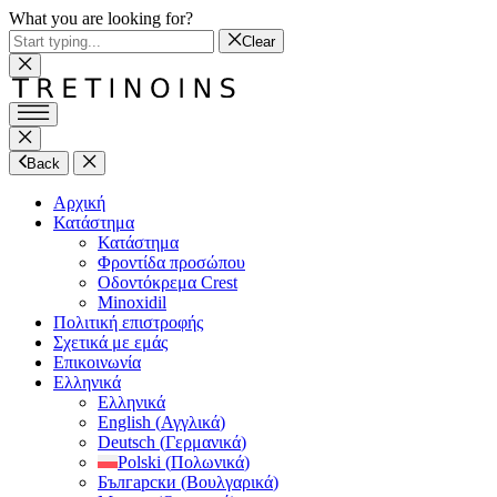
What you are looking for?
Clear
Back
Αρχική
Κατάστημα
Κατάστημα
Φροντίδα προσώπου
Οδοντόκρεμα Crest
Minoxidil
Πολιτική επιστροφής
Σχετικά με εμάς
Επικοινωνία
Ελληνικά
Ελληνικά
English
(
Αγγλικά
)
Deutsch
(
Γερμανικά
)
Polski
(
Πολωνικά
)
Български
(
Βουλγαρικά
)