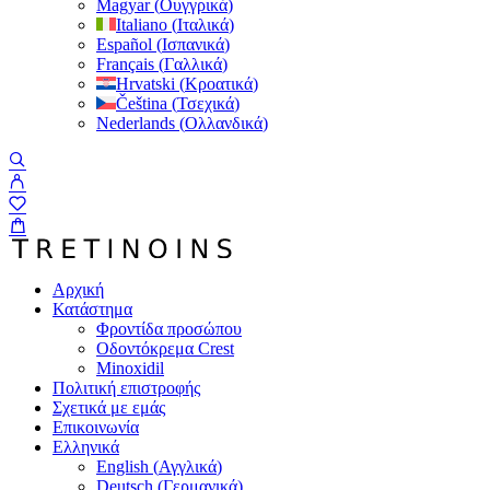
Magyar
(
Ουγγρικά
)
Italiano
(
Ιταλικά
)
Español
(
Ισπανικά
)
Français
(
Γαλλικά
)
Hrvatski
(
Κροατικά
)
Čeština
(
Τσεχικά
)
Nederlands
(
Ολλανδικά
)
Αρχική
Κατάστημα
Φροντίδα προσώπου
Οδοντόκρεμα Crest
Minoxidil
Πολιτική επιστροφής
Σχετικά με εμάς
Επικοινωνία
Ελληνικά
English
(
Αγγλικά
)
Deutsch
(
Γερμανικά
)