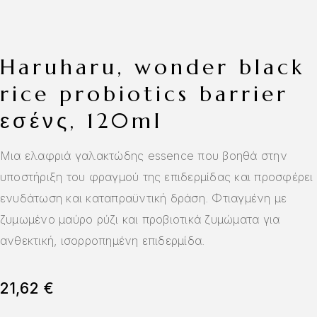
haruharu, wonder black
rice probiotics barrier
εσένς, 120ml
Μια ελαφριά γαλακτώδης essence που βοηθά στην
υποστήριξη του φραγμού της επιδερμίδας και προσφέρει
ενυδάτωση και καταπραϋντική δράση. Φτιαγμένη με
ζυμωμένο μαύρο ρύζι και προβιοτικά ζυμώματα για
ανθεκτική, ισορροπημένη επιδερμίδα.
21,62
€