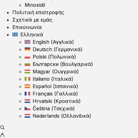
Minoxidil
Πολιτική επιστροφής
Σχετικά με εμάς
Επικοινωνία
Ελληνικά
English
(
Αγγλικά
)
Deutsch
(
Γερμανικά
)
Polski
(
Πολωνικά
)
Български
(
Βουλγαρικά
)
Magyar
(
Ουγγρικά
)
Italiano
(
Ιταλικά
)
Español
(
Ισπανικά
)
Français
(
Γαλλικά
)
Hrvatski
(
Κροατικά
)
Čeština
(
Τσεχικά
)
Nederlands
(
Ολλανδικά
)