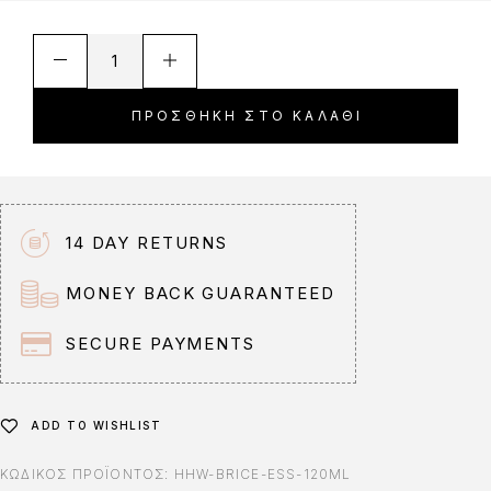
A
l
t
ΠΡΟΣΘΉΚΗ ΣΤΟ ΚΑΛΆΘΙ
e
r
n
a
t
14 DAY RETURNS
i
v
MONEY BACK GUARANTEED
e
:
SECURE PAYMENTS
ADD TO WISHLIST
ΚΩΔΙΚΌΣ ΠΡΟΪΌΝΤΟΣ:
HHW-BRICE-ESS-120ML