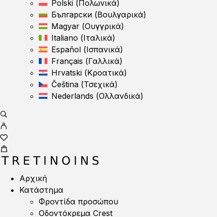
Polski
(
Πολωνικά
)
Български
(
Βουλγαρικά
)
Magyar
(
Ουγγρικά
)
Italiano
(
Ιταλικά
)
Español
(
Ισπανικά
)
Français
(
Γαλλικά
)
Hrvatski
(
Κροατικά
)
Čeština
(
Τσεχικά
)
Nederlands
(
Ολλανδικά
)
Αρχική
Κατάστημα
Φροντίδα προσώπου
Οδοντόκρεμα Crest