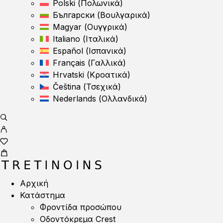
Polski
(
Πολωνικά
)
Български
(
Βουλγαρικά
)
Magyar
(
Ουγγρικά
)
Italiano
(
Ιταλικά
)
Español
(
Ισπανικά
)
Français
(
Γαλλικά
)
Hrvatski
(
Κροατικά
)
Čeština
(
Τσεχικά
)
Nederlands
(
Ολλανδικά
)
Αρχική
Κατάστημα
Φροντίδα προσώπου
Οδοντόκρεμα Crest