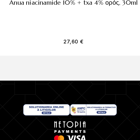
anua niacinamide 10% + txa 4% ορός, 30ml
27,60
€