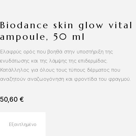
biodance skin glow vital
ampoule, 50 ml
Ελαφρύς ορός που βοηθά στην υποστήριξη της
ενυδάτωσης και της λάμψης της επιδερμίδας.
Κατάλληλος για όλους τους τύπους δέρματος που
αναζητούν αναζωογόνηση και φροντίδα του φραγμού.
50,60
€
Εξαντλημένο