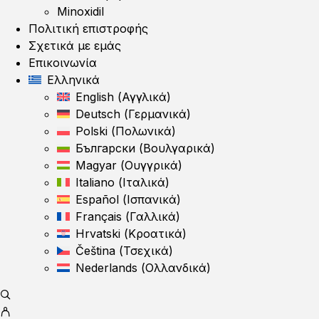
Minoxidil
Πολιτική επιστροφής
Σχετικά με εμάς
Επικοινωνία
Ελληνικά
English
(
Αγγλικά
)
Deutsch
(
Γερμανικά
)
Polski
(
Πολωνικά
)
Български
(
Βουλγαρικά
)
Magyar
(
Ουγγρικά
)
Italiano
(
Ιταλικά
)
Español
(
Ισπανικά
)
Français
(
Γαλλικά
)
Hrvatski
(
Κροατικά
)
Čeština
(
Τσεχικά
)
Nederlands
(
Ολλανδικά
)