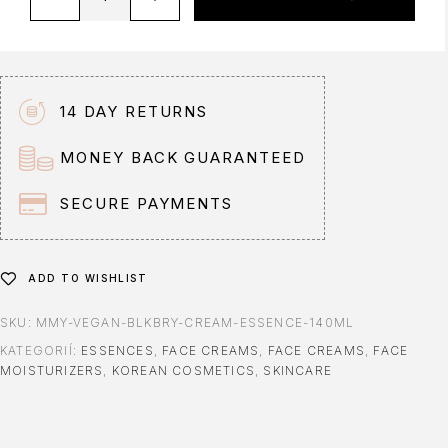
l
t
e
r
n
14 DAY RETURNS
a
t
MONEY BACK GUARANTEED
i
v
SECURE PAYMENTS
e
:
ADD TO WISHLIST
SKU:
MMY-VEGAN-BLKBRY-CREAM-ESSENCE-140ML
KATEGORIÍ:
ESSENCES
,
FACE CREAMS
,
FACE CREAMS
,
FACE
MOISTURIZERS
,
KOREAN COSMETICS
,
SKINCARE