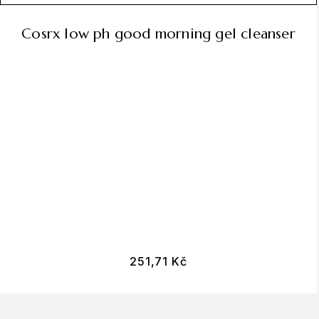
cosrx low ph good morning gel cleanser
251,71
Kč