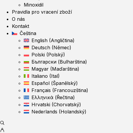
Minoxidil
Pravidla pro vracení zboží
O nás
Kontakt
Čeština
English
(
Angličtina
)
Deutsch
(
Němec
)
Polski
(
Polský
)
Български
(
Bulharština
)
Magyar
(
Maďarština
)
Italiano
(
Ital
)
Español
(
Španělský
)
Français
(
Francouzština
)
Ελληνικά
(
Řečtina
)
Hrvatski
(
Chorvatský
)
Nederlands
(
Holandský
)