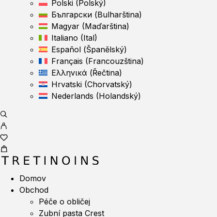
Polski
(
Polský
)
Български
(
Bulharština
)
Magyar
(
Maďarština
)
Italiano
(
Ital
)
Español
(
Španělský
)
Français
(
Francouzština
)
Ελληνικά
(
Řečtina
)
Hrvatski
(
Chorvatský
)
Nederlands
(
Holandský
)
Domov
Obchod
Péče o obličej
Zubní pasta Crest