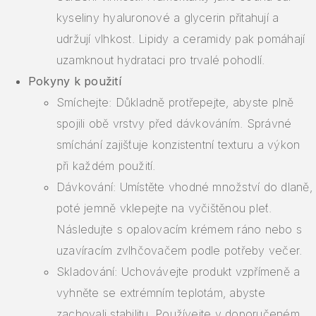
kyseliny hyaluronové a glycerin přitahují a
udržují vlhkost. Lipidy a ceramidy pak pomáhají
uzamknout hydrataci pro trvalé pohodlí.
Pokyny k použití
Smíchejte: Důkladně protřepejte, abyste plně
spojili obě vrstvy před dávkováním. Správné
smíchání zajišťuje konzistentní texturu a výkon
při každém použití.
Dávkování: Umístěte vhodné množství do dlaně,
poté jemně vklepejte na vyčištěnou pleť.
Následujte s opalovacím krémem ráno nebo s
uzavíracím zvlhčovačem podle potřeby večer.
Skladování: Uchovávejte produkt vzpřímeně a
vyhněte se extrémním teplotám, abyste
zachovali stabilitu. Používejte v doporučeném