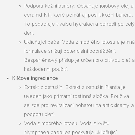
Podpora kožní bariéry: Obsahuje jojobový olej a
ceramid NP, které pomáhají posílit kožní bariéru.
To podporuje trvalou hydrataci a pohodlí po celý
den.
Uklidňující péče: Voda z modrého lotosu a jemná
formulace snižují potenciální podráždění.
Bezparfémový přístup je určen pro citlivou pleť a
každodenní použití.
Klíčové ingredience
Extrakt z ostružin: Extrakt z ostružin Plantia je
uveden jako primární rostlinná složka. Používá
se zde pro revitalizaci bohatou na antioxidanty a
podporu pleti.
Voda z modrého lotosu: Voda z květu
Nymphaea caerulea poskytuje uklidňující