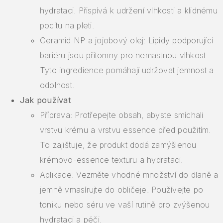
hydrataci. Přispívá k udržení vlhkosti a klidnému
pocitu na pleti.
Ceramid NP a jojobový olej: Lipidy podporující
bariéru jsou přítomny pro nemastnou vlhkost.
Tyto ingredience pomáhají udržovat jemnost a
odolnost.
Jak používat
Příprava: Protřepejte obsah, abyste smíchali
vrstvu krému a vrstvu essence před použitím.
To zajišťuje, že produkt dodá zamýšlenou
krémovo-essence texturu a hydrataci.
Aplikace: Vezměte vhodné množství do dlaně a
jemně vmasírujte do obličeje. Používejte po
toniku nebo séru ve vaší rutině pro zvýšenou
hydrataci a péči.