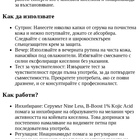
за възстановяване.
Как да използвате
Сутрин: Нанесете няколко капки от серума на почистена
кожа и нежно потупвайте, докато се абсорбира.
Следвайте с овлажнител и широкоспектърен
слънцезащитен крем за защита.
Вечер: Използвайте в вечерната рутина на чиста кожа,
нанасяйки под овлажнители. Избягвайте смесването с
силни ексфолиращи киселини без указания.
Тест за чувствителност: Извършете тест за
чувствителност преди пълна употреба, за да потвърдите
съвместимостта. Прекратете употребата, ако се появи
дразнене, и се консултирайте с професионалист.
Как работи?
Инхибиране: Серумът Nine Less, B-Boost 1% Kojic Acid
помага за инхибиране на образуването на меланин чрез
активността на койевата киселина. Това допринася за
постепенно намаляване на видимите петна при
последователна употреба.
Регулация: Ниацинамидът помага за регулиране на