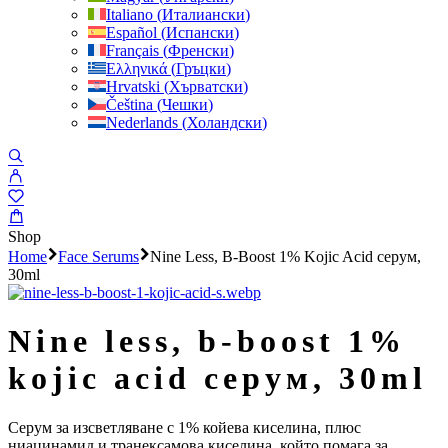
Italiano
(
Италиански
)
Español
(
Испански
)
Français
(
Френски
)
Ελληνικά
(
Гръцки
)
Hrvatski
(
Хърватски
)
Čeština
(
Чешки
)
Nederlands
(
Холандски
)
Shop
Home
Face Serums
Nine Less, B-Boost 1% Kojic Acid серум,
30ml
nine less, b-boost 1%
kojic acid серум, 30ml
Серум за изсветляване с 1% койева киселина, плюс
ниацинамид и транексамова киселина, който помага за