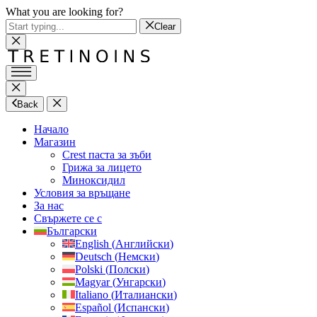
What you are looking for?
Clear
Back
Начало
Магазин
Crest паста за зъби
Грижа за лицето
Миноксидил
Условия за връщане
За нас
Свържете се с
Български
English
(
Английски
)
Deutsch
(
Немски
)
Polski
(
Полски
)
Magyar
(
Унгарски
)
Italiano
(
Италиански
)
Español
(
Испански
)