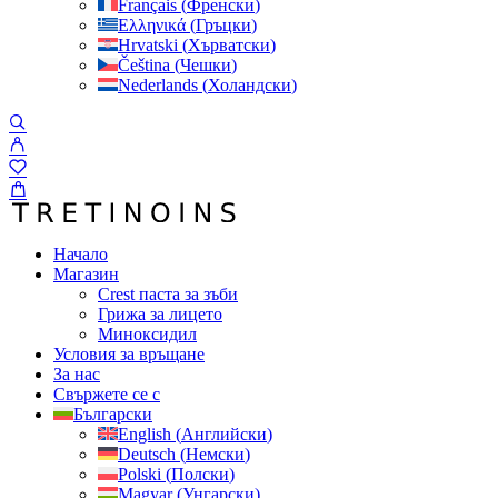
Français
(
Френски
)
Ελληνικά
(
Гръцки
)
Hrvatski
(
Хърватски
)
Čeština
(
Чешки
)
Nederlands
(
Холандски
)
Начало
Магазин
Crest паста за зъби
Грижа за лицето
Миноксидил
Условия за връщане
За нас
Свържете се с
Български
English
(
Английски
)
Deutsch
(
Немски
)
Polski
(
Полски
)
Magyar
(
Унгарски
)