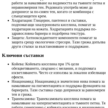
работи за намаляване на видимостта на тъмните петна и
неравномерния тен. Редовната употреба може да
допринесе за по-сияен тен, когато се комбинира с
слънцезащитен крем.
Хидратация: Глицерин, пантенол и съставки,
подпомагащи хиалуроновата киселина, помагат за
хидратация на кожата. Хидратацията поддържа по-
здравословна бариера и подобрена текстура.
Защита: Антиоксидантните компоненти помагат за
защита срещу екологични стресори. Тази грижа допълва
други стъпки за възстановяване и поддържане.
Ключови съставки
Койева: Койевата киселина при 1% цели
обезцветяването, свързано с меланин, и подпомага
изсветляването. Често се използва за локални избелващи
ефекти.
Ниацинамид: Ниацинамид в значителни нива помага за
намаляване на пигментацията и поддържа функцията на
бариерата. Тази съставка също допринася за равномерен
тен и грижа.
Транексамова: Транексамовата киселина помага за
намаляване на хиперпигментацията и тъмните петна. Тя
работи синергично с койевата киселина и ниацинамида