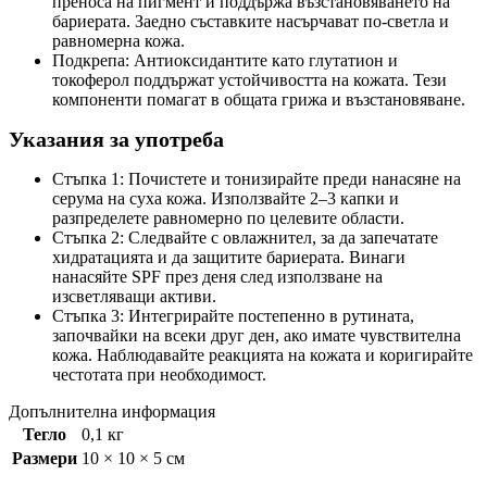
преноса на пигмент и поддържа възстановяването на
бариерата. Заедно съставките насърчават по-светла и
равномерна кожа.
Подкрепа: Антиоксидантите като глутатион и
токоферол поддържат устойчивостта на кожата. Тези
компоненти помагат в общата грижа и възстановяване.
Указания за употреба
Стъпка 1: Почистете и тонизирайте преди нанасяне на
серума на суха кожа. Използвайте 2–3 капки и
разпределете равномерно по целевите области.
Стъпка 2: Следвайте с овлажнител, за да запечатате
хидратацията и да защитите бариерата. Винаги
нанасяйте SPF през деня след използване на
изсветляващи активи.
Стъпка 3: Интегрирайте постепенно в рутината,
започвайки на всеки друг ден, ако имате чувствителна
кожа. Наблюдавайте реакцията на кожата и коригирайте
честотата при необходимост.
Допълнителна информация
Тегло
0,1 кг
Размери
10 × 10 × 5 см