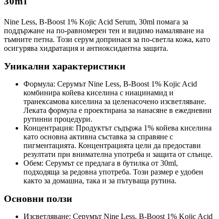
30ml
Nine Less, B-Boost 1% Kojic Acid Serum, 30ml помага за
поддържане на по-равномерен тен и видимо намаляване на
тъмните петна. Този серум допринася за по-светла кожа, като
осигурява хидратация и антиоксидантна защита.
Уникални характеристики
Формула: Серумът Nine Less, B-Boost 1% Kojic Acid
комбинира койева киселина с ниацинамид и
транексамова киселина за целенасочено изсветляване.
Леката формула е проектирана за нанасяне в ежедневни
рутинни процедури.
Концентрация: Продуктът съдържа 1% койева киселина
като основна активна съставка за справяне с
пигментацията. Концентрацията цели да предостави
резултати при внимателна употреба и защита от слънце.
Обем: Серумът се предлага в бутилка от 30ml,
подходяща за редовна употреба. Този размер е удобен
както за домашна, така и за пътуваща рутина.
Основни ползи
Изсветляване: Серумът Nine Less, B-Boost 1% Kojic Acid