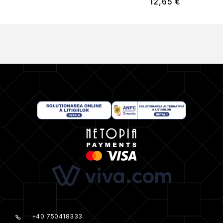
12,65
€
+40 750418333