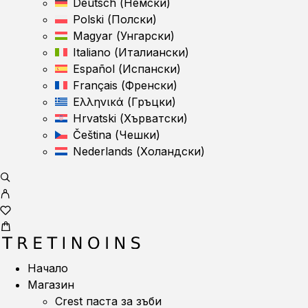
Deutsch
(
Немски
)
Polski
(
Полски
)
Magyar
(
Унгарски
)
Italiano
(
Италиански
)
Español
(
Испански
)
Français
(
Френски
)
Ελληνικά
(
Гръцки
)
Hrvatski
(
Хърватски
)
Čeština
(
Чешки
)
Nederlands
(
Холандски
)
Начало
Магазин
Crest паста за зъби