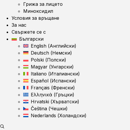
Грижа за лицето
Миноксидил
Условия за връщане
За нас
Свържете се с
Български
English
(
Английски
)
Deutsch
(
Немски
)
Polski
(
Полски
)
Magyar
(
Унгарски
)
Italiano
(
Италиански
)
Español
(
Испански
)
Français
(
Френски
)
Ελληνικά
(
Гръцки
)
Hrvatski
(
Хърватски
)
Čeština
(
Чешки
)
Nederlands
(
Холандски
)