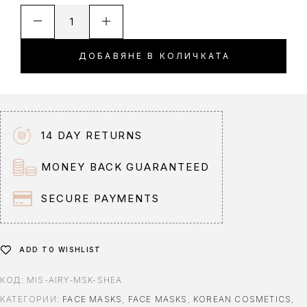
A
l
t
ДОБАВЯНЕ В КОЛИЧКАТА
e
r
n
a
t
14 DAY RETURNS
i
v
MONEY BACK GUARANTEED
e
:
SECURE PAYMENTS
ADD TO WISHLIST
КОД:
MIS-AIRY-MSK-SHEA
КАТЕГОРИИ:
FACE MASKS
,
FACE MASKS
,
KOREAN COSMETICS
,