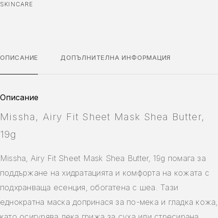
SKINCARE
ОПИСАНИЕ
ДОПЪЛНИТЕЛНА ИНФОРМАЦИЯ
Описание
Missha, Airy Fit Sheet Mask Shea Butter,
19g
Missha, Airy Fit Sheet Mask Shea Butter, 19g помага за
поддържане на хидратацията и комфорта на кожата с
подхранваща есенция, обогатена с шеа. Тази
еднократна маска допринася за по-мека и гладка кожа,
като осигурява лека грижа за суха или стресирана