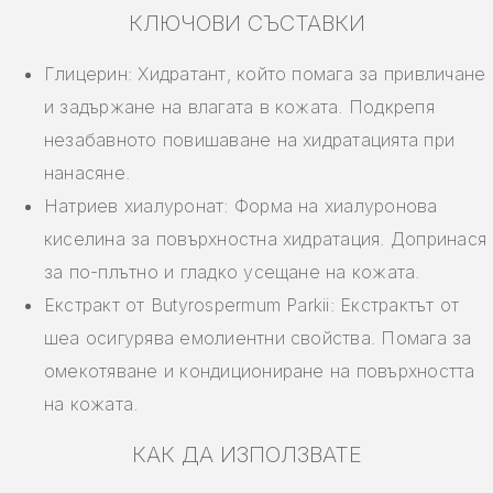
КЛЮЧОВИ СЪСТАВКИ
Глицерин: Хидратант, който помага за привличане
и задържане на влагата в кожата. Подкрепя
незабавното повишаване на хидратацията при
нанасяне.
Натриев хиалуронат: Форма на хиалуронова
киселина за повърхностна хидратация. Допринася
за по-плътно и гладко усещане на кожата.
Екстракт от Butyrospermum Parkii: Екстрактът от
шеа осигурява емолиентни свойства. Помага за
омекотяване и кондициониране на повърхността
на кожата.
КАК ДА ИЗПОЛЗВАТЕ