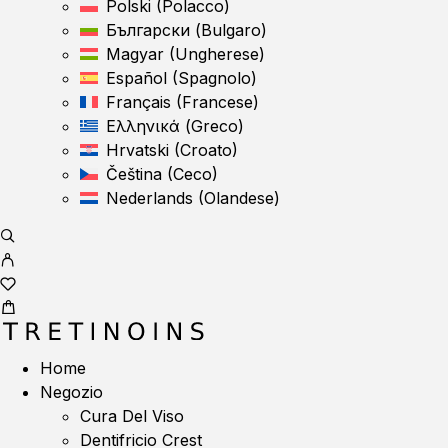
Polski
(
Polacco
)
Български
(
Bulgaro
)
Magyar
(
Ungherese
)
Español
(
Spagnolo
)
Français
(
Francese
)
Ελληνικά
(
Greco
)
Hrvatski
(
Croato
)
Čeština
(
Ceco
)
Nederlands
(
Olandese
)
Home
Negozio
Cura Del Viso
Dentifricio Crest