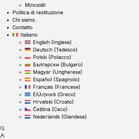
Minoxidil
Politica di restituzione
Chi siamo
Contatto
Italiano
English
(
Inglese
)
Deutsch
(
Tedesco
)
Polski
(
Polacco
)
Български
(
Bulgaro
)
Magyar
(
Ungherese
)
Español
(
Spagnolo
)
Français
(
Francese
)
Ελληνικά
(
Greco
)
Hrvatski
(
Croato
)
Čeština
(
Ceco
)
Nederlands
(
Olandese
)