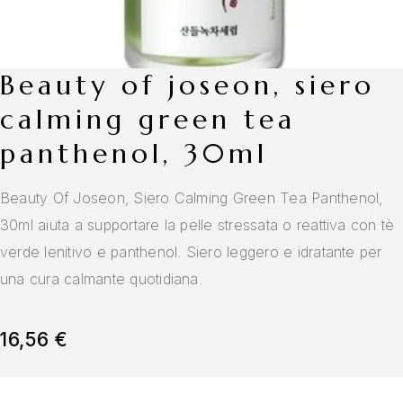
beauty of joseon, siero
calming green tea
panthenol, 30ml
Beauty Of Joseon, Siero Calming Green Tea Panthenol,
30ml aiuta a supportare la pelle stressata o reattiva con tè
verde lenitivo e panthenol. Siero leggero e idratante per
una cura calmante quotidiana.
16,56
€