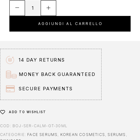
A
l
t
AGGIUNGI AL CARRELLO
e
r
n
a
t
14 DAY RETURNS
i
v
MONEY BACK GUARANTEED
e
:
SECURE PAYMENTS
ADD TO WISHLIST
COD:
BOJ-SER-CALM-GT-30ML
CATEGORIE:
FACE SERUMS
,
KOREAN COSMETICS
,
SERUMS
,