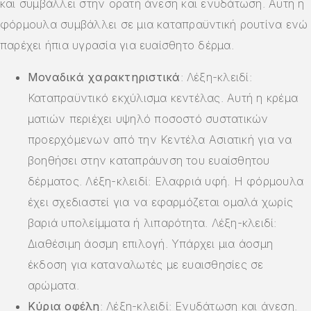
και συμβάλλει στην ορατή άνεση και ενυδάτωση. Αυτή η
φόρμουλα συμβάλλει σε μια καταπραϋντική ρουτίνα ενώ
παρέχει ήπια υγρασία για ευαίσθητο δέρμα.
Μοναδικά χαρακτηριστικά
: Λέξη-κλειδί:
Καταπραϋντικό εκχύλισμα κεντέλας. Αυτή η κρέμα
ματιών περιέχει υψηλό ποσοστό συστατικών
προερχόμενων από την Κεντέλα Ασιατική για να
βοηθήσει στην καταπράυνση του ευαίσθητου
δέρματος. Λέξη-κλειδί: Ελαφριά υφή. Η φόρμουλα
έχει σχεδιαστεί για να εφαρμόζεται ομαλά χωρίς
βαριά υπολείμματα ή λιπαρότητα. Λέξη-κλειδί:
Διαθέσιμη άοσμη επιλογή. Υπάρχει μια άοσμη
έκδοση για καταναλωτές με ευαισθησίες σε
αρώματα.
Κύρια οφέλη
: Λέξη-κλειδί: Ενυδάτωση και άνεση.