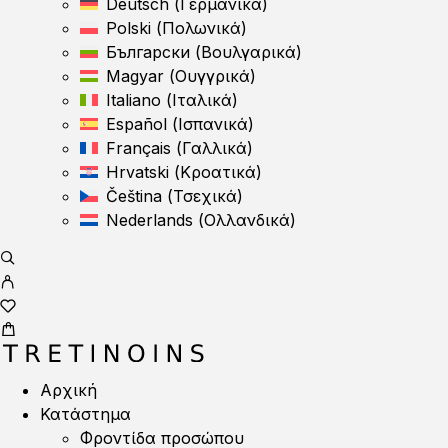
Deutsch
(
Γερμανικά
)
Polski
(
Πολωνικά
)
Български
(
Βουλγαρικά
)
Magyar
(
Ουγγρικά
)
Italiano
(
Ιταλικά
)
Español
(
Ισπανικά
)
Français
(
Γαλλικά
)
Hrvatski
(
Κροατικά
)
Čeština
(
Τσεχικά
)
Nederlands
(
Ολλανδικά
)
Αρχική
Κατάστημα
Φροντίδα προσώπου