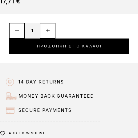
17,71
€
A
l
t
ΠΡΟΣΘΉΚΗ ΣΤΟ ΚΑΛΆΘΙ
e
r
n
a
t
14 DAY RETURNS
i
v
MONEY BACK GUARANTEED
e
:
SECURE PAYMENTS
ADD TO WISHLIST