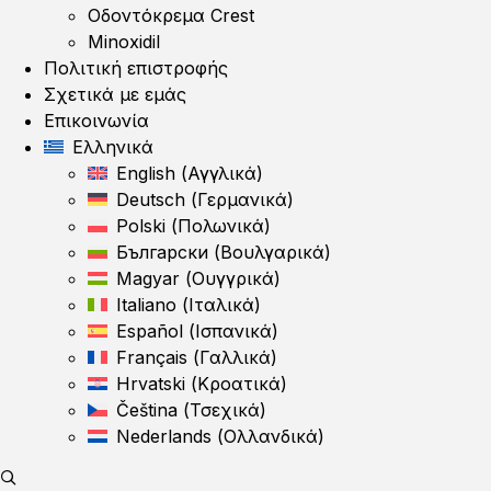
Οδοντόκρεμα Crest
Minoxidil
Πολιτική επιστροφής
Σχετικά με εμάς
Επικοινωνία
Ελληνικά
English
(
Αγγλικά
)
Deutsch
(
Γερμανικά
)
Polski
(
Πολωνικά
)
Български
(
Βουλγαρικά
)
Magyar
(
Ουγγρικά
)
Italiano
(
Ιταλικά
)
Español
(
Ισπανικά
)
Français
(
Γαλλικά
)
Hrvatski
(
Κροατικά
)
Čeština
(
Τσεχικά
)
Nederlands
(
Ολλανδικά
)