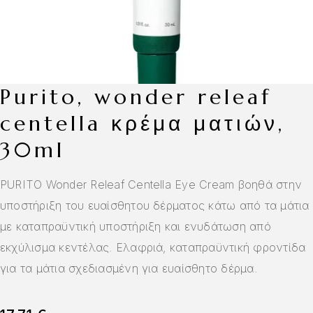
purito, wonder releaf
centella κρέμα ματιών,
30ml
PURITO Wonder Releaf Centella Eye Cream βοηθά στην
υποστήριξη του ευαίσθητου δέρματος κάτω από τα μάτια
με καταπραϋντική υποστήριξη και ενυδάτωση από
εκχύλισμα κεντέλας. Ελαφριά, καταπραϋντική φροντίδα
για τα μάτια σχεδιασμένη για ευαίσθητο δέρμα.