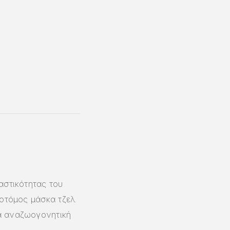
αστικότητας του
νοτόμος μάσκα τζελ
α αναζωογονητική