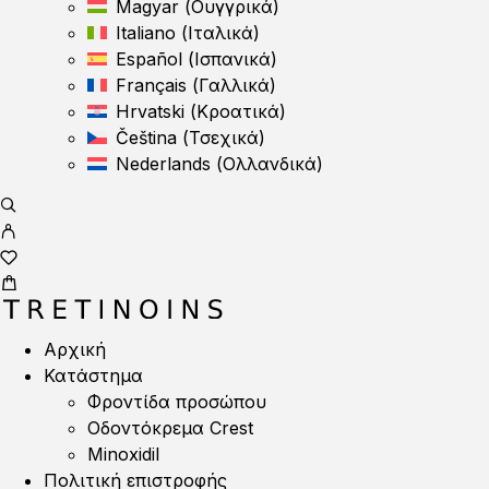
Magyar
(
Ουγγρικά
)
Italiano
(
Ιταλικά
)
Español
(
Ισπανικά
)
Français
(
Γαλλικά
)
Hrvatski
(
Κροατικά
)
Čeština
(
Τσεχικά
)
Nederlands
(
Ολλανδικά
)
Αρχική
Κατάστημα
Φροντίδα προσώπου
Οδοντόκρεμα Crest
Minoxidil
Πολιτική επιστροφής