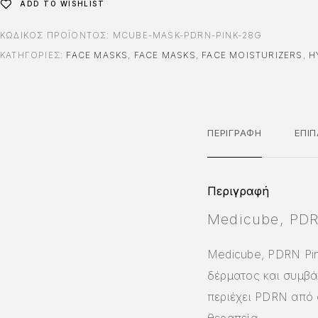
ADD TO WISHLIST
ΚΩΔΙΚΌΣ ΠΡΟΪΌΝΤΟΣ:
MCUBE-MASK-PDRN-PINK-28G
ΚΑΤΗΓΟΡΊΕΣ:
FACE MASKS
,
FACE MASKS
,
FACE MOISTURIZERS
,
H
ΠΕΡΙΓΡΑΦΉ
ΕΠΙ
Περιγραφή
Medicube, PDR
Medicube, PDRN Pin
δέρματος και συμβά
περιέχει PDRN από
θεραπεία.