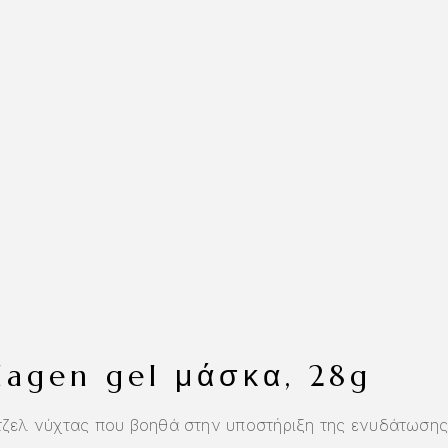
llagen gel μάσκα, 28g
τζελ νύχτας που βοηθά στην υποστήριξη της ενυδάτωσης 