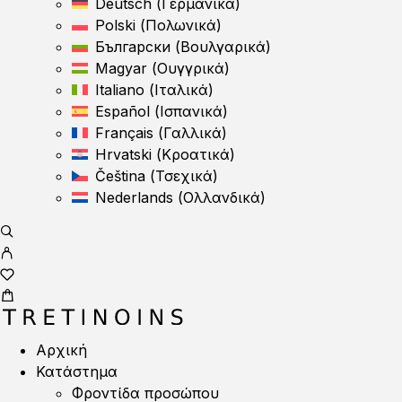
Deutsch
(
Γερμανικά
)
Polski
(
Πολωνικά
)
Български
(
Βουλγαρικά
)
Magyar
(
Ουγγρικά
)
Italiano
(
Ιταλικά
)
Español
(
Ισπανικά
)
Français
(
Γαλλικά
)
Hrvatski
(
Κροατικά
)
Čeština
(
Τσεχικά
)
Nederlands
(
Ολλανδικά
)
Αρχική
Κατάστημα
Φροντίδα προσώπου