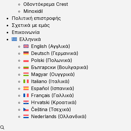
Οδοντόκρεμα Crest
Minoxidil
Πολιτική επιστροφής
Σχετικά με εμάς
Επικοινωνία
Ελληνικά
English
(
Αγγλικά
)
Deutsch
(
Γερμανικά
)
Polski
(
Πολωνικά
)
Български
(
Βουλγαρικά
)
Magyar
(
Ουγγρικά
)
Italiano
(
Ιταλικά
)
Español
(
Ισπανικά
)
Français
(
Γαλλικά
)
Hrvatski
(
Κροατικά
)
Čeština
(
Τσεχικά
)
Nederlands
(
Ολλανδικά
)