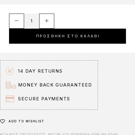
A
l
t
ΠΡΟΣΘΉΚΗ ΣΤΟ ΚΑΛΆΘΙ
e
r
n
a
t
14 DAY RETURNS
i
v
MONEY BACK GUARANTEED
e
:
SECURE PAYMENTS
ADD TO WISHLIST
ΚΩΔΙΚΌΣ ΠΡΟΪΌΝΤΟΣ:
MCUB-COLPDNPINK-SERUM-30ML