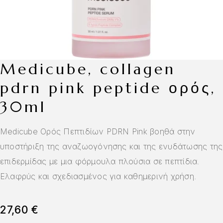
medicube, collagen
pdrn pink peptide ορός,
30ml
Medicube Ορός Πεπτιδίων PDRN Pink βοηθά στην
υποστήριξη της αναζωογόνησης και της ενυδάτωσης της
επιδερμίδας με μια φόρμουλα πλούσια σε πεπτίδια.
Ελαφρύς και σχεδιασμένος για καθημερινή χρήση.
27,60
€