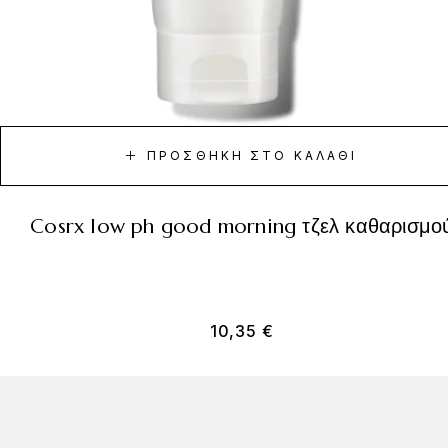
ΠΡΟΣΘΉΚΗ ΣΤΟ ΚΑΛΆΘΙ
cosrx low ph good morning τζελ καθαρισμο
10,35
€