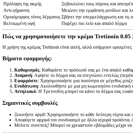
Πρόληψη της ακμής
Ξεβουλώνει τους πόρους και αποτρέ
Αντι-γήρανση
Μειώνει την εμφάνιση ρυτίδων και 
Ομοιόμορφος τόνος δέρματος
Σβήνει την υπερμελάγχρωση και τις σ
Βελτιωμένη υφή
Παρέχει πιο λείο και απαλό δέρμα
Πώς να χρησιμοποιήσετε την κρέμα Tretinoin 0.05 
Η χρήση της κρέμας Tretinoin είναι απλή, αλλά υπάρχουν ορισμένες
Βήματα εφαρμογής:
Καθαρισμός
: Καθαρίστε το πρόσωπό σας με ένα απαλό καθαρ
Αναμονή
: Αφήστε το δέρμα σας να στεγνώσει εντελώς (περίπο
Εφαρμόστε
: Χρησιμοποιήστε μια ποσότητα σε μέγεθος μπιζε
Ενυδάτωση
: Ακολουθήστε με μια μη κωμειογόνο ενυδατική κ
Αντηλιακό
: Η Τρετινοΐνη μπορεί να κάνει το δέρμα σας ευαί
Σημαντικές συμβουλές
Ξεκινήστε αργά! Χρησιμοποιήστε το κάθε δεύτερη νύχτα και σ
Αποφύγετε αρχικά τον συνδυασμό με άλλα ισχυρά προϊόντα, ό
Μείνετε συνεπείς! Μπορεί να χρειαστούν εβδομάδες μέχρι ν