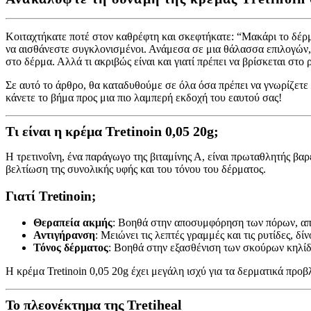
Κοιταχτήκατε ποτέ στον καθρέφτη και σκεφτήκατε: “Μακάρι το δέρμα
να αισθάνεστε συγκλονισμένοι. Ανάμεσα σε μια θάλασσα επιλογών, 
στο δέρμα. Αλλά τι ακριβώς είναι και γιατί πρέπει να βρίσκεται στο 
Σε αυτό το άρθρο, θα καταδυθούμε σε όλα όσα πρέπει να γνωρίζετε γι
κάνετε το βήμα προς μια πιο λαμπερή εκδοχή του εαυτού σας!
Τι είναι η κρέμα Tretinoin 0,05 20g;
Η τρετινοΐνη, ένα παράγωγο της βιταμίνης Α, είναι πρωταθλητής βα
βελτίωση της συνολικής υφής και του τόνου του δέρματος.
Γιατί Tretinoin;
Θεραπεία ακμής
: Βοηθά στην αποσυμφόρηση των πόρων, απ
Αντιγήρανση
: Μειώνει τις λεπτές γραμμές και τις ρυτίδες, δ
Τόνος δέρματος
: Βοηθά στην εξασθένιση των σκούρων κηλίδ
Η κρέμα Tretinoin 0,05 20g έχει μεγάλη ισχύ για τα δερματικά προ
Το πλεονέκτημα της Tretiheal