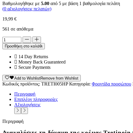
Βαθμολογήθηκε με
5.00
από 5 με βάση
1
βαθμολογία πελάτη
(
0
αξιολογήσεις πελατών)
19,99
€
561 σε απόθεμα
Alternative:
Προσθήκη στο καλάθι
14 Day Returns
Money Back Guaranteed
Secure Payments
Add to Wishlist
Remove from Wishlist
Κωδικός προϊόντος:
TRETI005HP
Κατηγορία:
Φροντίδα προσώπου
Περιγραφή
Επιπλέον πληροφορίες
Αξιολογήσεις
Περιγραφή
Ανακαλύψτε τη δύναμη της κρέμας Tretinoin 