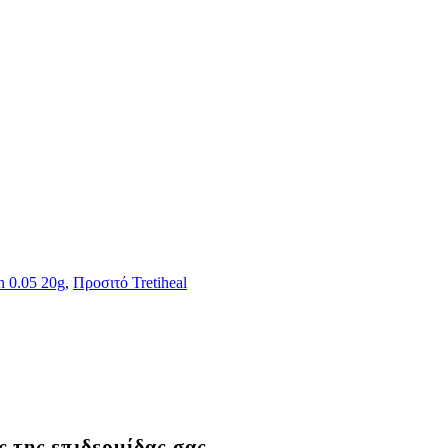
n 0.05 20g
,
Προσιτό Tretiheal
 της επιδερμίδας σας