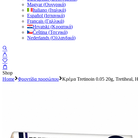
Magyar
(
Ουγγρικά
)
Italiano
(
Ιταλικά
)
Español
(
Ισπανικά
)
Français
(
Γαλλικά
)
Hrvatski
(
Κροατικά
)
Čeština
(
Τσεχικά
)
Nederlands
(
Ολλανδικά
)
Shop
Home
Φροντίδα προσώπου
Κρέμα Tretinoin 0.05 20g, Tretiheal, 