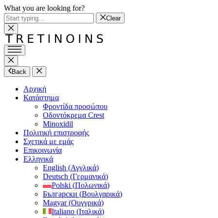
What you are looking for?
Clear
Back
Αρχική
Κατάστημα
Φροντίδα προσώπου
Οδοντόκρεμα Crest
Minoxidil
Πολιτική επιστροφής
Σχετικά με εμάς
Επικοινωνία
Ελληνικά
English
(
Αγγλικά
)
Deutsch
(
Γερμανικά
)
Polski
(
Πολωνικά
)
Български
(
Βουλγαρικά
)
Magyar
(
Ουγγρικά
)
Italiano
(
Ιταλικά
)