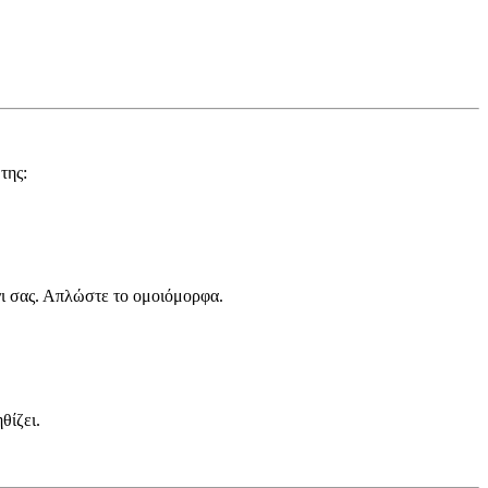
της:
νι σας. Απλώστε το ομοιόμορφα.
θίζει.