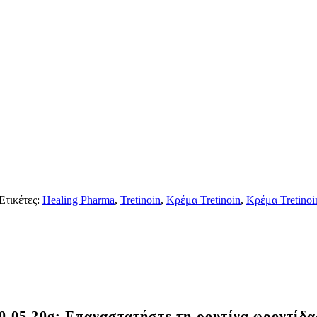
Ετικέτες:
Healing Pharma
,
Tretinoin
,
Κρέμα Tretinoin
,
Κρέμα Tretinoi
0,05 20g: Επαναστατήστε τη ρουτίνα φροντίδας