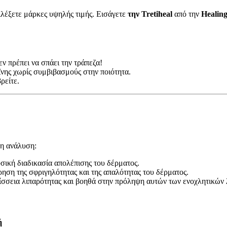
πιλέξετε μάρκες υψηλής τιμής. Εισάγετε
την Tretiheal
από την
Healin
εν πρέπει να σπάει την τράπεζα!
ΐνης χωρίς συμβιβασμούς στην ποιότητα.
ρείτε.
ρη ανάλυση:
φυσική διαδικασία απολέπισης του δέρματος.
ήρηση της σφριγηλότητας και της απαλότητας του δέρματος.
ερίσσεια λιπαρότητας και βοηθά στην πρόληψη αυτών των ενοχλητικώ
ή