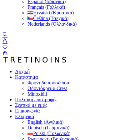
Español
(
Ισπανικά
)
Français
(
Γαλλικά
)
Hrvatski
(
Κροατικά
)
Čeština
(
Τσεχικά
)
Nederlands
(
Ολλανδικά
)
Αρχική
Κατάστημα
Φροντίδα προσώπου
Οδοντόκρεμα Crest
Minoxidil
Πολιτική επιστροφής
Σχετικά με εμάς
Επικοινωνία
Ελληνικά
English
(
Αγγλικά
)
Deutsch
(
Γερμανικά
)
Polski
(
Πολωνικά
)
Български
(
Βουλγαρικά
)