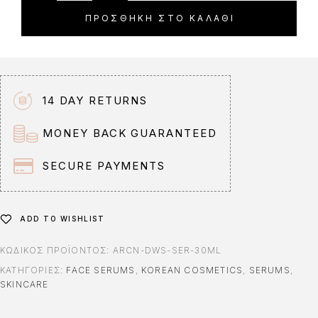
t
ΠΡΟΣΘΉΚΗ ΣΤΟ ΚΑΛΆΘΙ
e
r
n
a
t
14 DAY RETURNS
i
v
MONEY BACK GUARANTEED
e
:
SECURE PAYMENTS
ADD TO WISHLIST
ΚΩΔΙΚΌΣ ΠΡΟΪΌΝΤΟΣ:
ARCN-DWS-SER-30ML
ΚΑΤΗΓΟΡΊΕΣ:
FACE SERUMS
,
KOREAN COSMETICS
,
SERUMS
,
SKINCARE