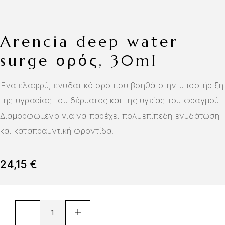
arencia deep water
surge ορός, 30ml
Ένα ελαφρύ, ενυδατικό ορό που βοηθά στην υποστήριξη
της υγρασίας του δέρματος και της υγείας του φραγμού.
Διαμορφωμένο για να παρέχει πολυεπίπεδη ενυδάτωση
και καταπραϋντική φροντίδα.
24,15
€
A
l