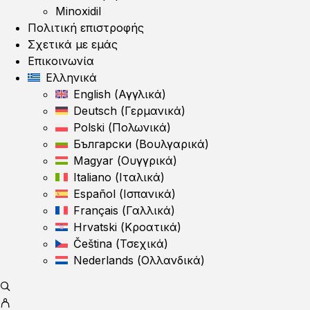
Minoxidil
Πολιτική επιστροφής
Σχετικά με εμάς
Επικοινωνία
Ελληνικά
English
(
Αγγλικά
)
Deutsch
(
Γερμανικά
)
Polski
(
Πολωνικά
)
Български
(
Βουλγαρικά
)
Magyar
(
Ουγγρικά
)
Italiano
(
Ιταλικά
)
Español
(
Ισπανικά
)
Français
(
Γαλλικά
)
Hrvatski
(
Κροατικά
)
Čeština
(
Τσεχικά
)
Nederlands
(
Ολλανδικά
)