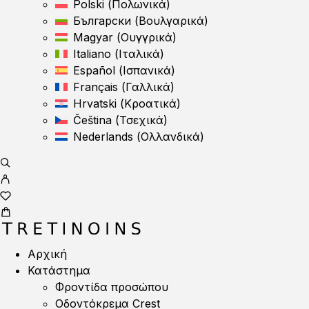
Polski
(
Πολωνικά
)
Български
(
Βουλγαρικά
)
Magyar
(
Ουγγρικά
)
Italiano
(
Ιταλικά
)
Español
(
Ισπανικά
)
Français
(
Γαλλικά
)
Hrvatski
(
Κροατικά
)
Čeština
(
Τσεχικά
)
Nederlands
(
Ολλανδικά
)
Αρχική
Κατάστημα
Φροντίδα προσώπου
Οδοντόκρεμα Crest